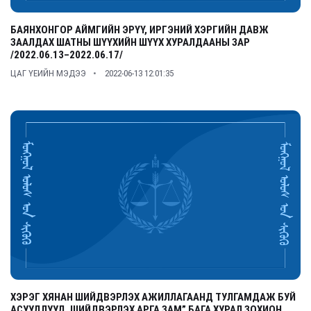
БАЯНХОНГОР АЙМГИЙН ЭРҮҮ, ИРГЭНИЙ ХЭРГИЙН ДАВЖ
ЗААЛДАХ ШАТНЫ ШҮҮХИЙН ШҮҮХ ХУРАЛДААНЫ ЗАР
/2022.06.13–2022.06.17/
ЦАГ ҮЕИЙН МЭДЭЭ
2022-06-13 12:01:35
ХЭРЭГ ХЯНАН ШИЙДВЭРЛЭХ АЖИЛЛАГААНД ТУЛГАМДАЖ БУЙ
АСУУДЛУУД, ШИЙДВЭРЛЭХ АРГА ЗАМ” БАГА ХУРАЛ ЗОХИОН