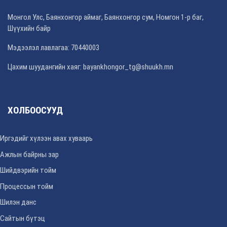
Монгол Улс, Баянхонгор аймаг, Баянхонгор сум, Номгон 1-р баг,
Шүүхийн байр
Мэдээлэл лавлагаа: 70440003
Цахим шуудангийн хаяг: bayankhongor_tg@shuukh.mn
ХОЛБООСУУД
Иргэдийг хүлээн авах хуваарь
Ажлын байрны зар
Шийдвэрийн тойм
Процессын тойм
Шилэн данс
Сайтын бүтэц