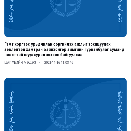
Гэмт хэргээс урьдчилан сэргийлэх ажлыг зохицуулах
зөвлөлтэй хамтран Баянхонгор аймгийн Гурванбулаг суманд
нээлттэй шүүх хурал зохион байгууллаа
ЦАГ ҮЕИЙН МЭДЭЭ
2021-11-16 11:03:46