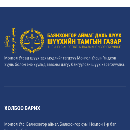
Монгол Улсад шүүх эрх мэдлийг гагцхүү Монгол Улсын Үндсэн
хууль болон энэ хуульд заасны дагуу байгуулсан шүүх хэрэгжүүлнэ.
ХОЛБОО БАРИХ
Монгол Улс, Баянхонгор аймаг, Баянхонгор сум, Номгон 1-р баг,