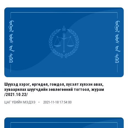
Шүүхэд хэрэг, өргөдөл, гомдол, хүсэлт хүлээн авах,
хуваарилах шүүгчдийн зөвлөгөөний тогтоол, журам
/2021.10.22/
ЦАГ ҮЕИЙН МЭДЭЭ
2021-11-18 17:54:00