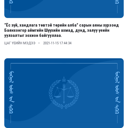
“Ёс зүй, хандлага төвтэй төрийн алба” сарын аяны хүрээнд
Баянхонгор аймгийн Шүүхийн ахмад, дунд, залуу үеийн
уулзалтыг зохион байгууллаа.
ЦАГ ҮЕИЙН МЭДЭЭ
2021-11-15 17:44:34