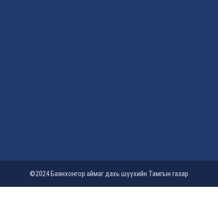
©2024 Баянхонгор аймаг дахь шүүхийн Тамгын газар