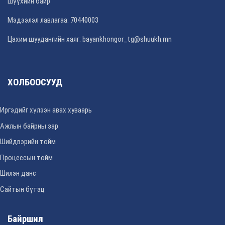
Шүүхийн байр
Мэдээлэл лавлагаа: 70440003
Цахим шуудангийн хаяг: bayankhongor_tg@shuukh.mn
ХОЛБООСУУД
Иргэдийг хүлээн авах хуваарь
Ажлын байрны зар
Шийдвэрийн тойм
Процессын тойм
Шилэн данс
Сайтын бүтэц
Байршил