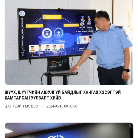
ШҮҮХ, ШҮҮГЧИЙН АЮУЛГҮЙ БАЙДЛЫГ ХАНГАХ ХЭСЭГТЭЙ
ХАМТАРСАН УУЛЗАЛТ ХИЙВ
ЦАГ ҮЕИЙН МЭДЭЭ
2024-05-16 00:00:00