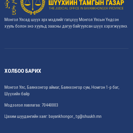
Монгол Улсад шүүх эрх мэдлийг гагцхүү Монгол Улсын Үндсэн
хууль болон энэ хуульд заасны дагуу байгуулсан шүүх хэрэгжүүлнэ.
ХОЛБОО БАРИХ
Монгол Улс, Баянхонгор аймаг, Баянхонгор сум, Номгон 1-р баг,
Шүүхийн байр
Мэдээлэл лавлагаа: 70440003
Цахим шуудангийн хаяг: bayankhongor_tg@shuukh.mn