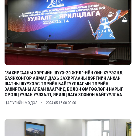
“ЗАХИРГААНЫ ХЭРГИЙН ШҮҮХ-20 ЖИЛ”-ИЙН ОЙН ХҮРЭЭНД
БАЯНХОНГОР АЙМАГ ДАХЬ ЗАХИРГААНЫ ХЭРГИЙН АНХАН
ШАТНЫ ШҮҮХЭЭС ТӨРИЙН БАЙГУУЛЛАГЫН ТӨРИЙН
ЗАХИРГААНЫ АЛБАН ХААГЧИД БОЛОН ӨМГӨӨЛӨГЧ НАРЫГ
ОРОЛЦУУЛАН УУЛЗАЛТ, ЯРИЛЦЛАГА ЗОХИОН БАЙГУУЛЛАА
ЦАГ ҮЕИЙН МЭДЭЭ
2024-05-15 00:00:00