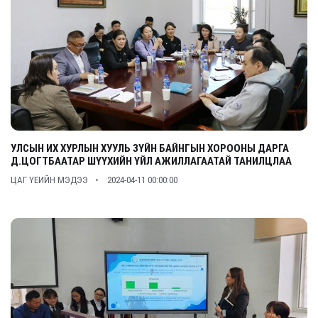
УЛСЫН ИХ ХУРЛЫН ХУУЛЬ ЗҮЙН БАЙНГЫН ХОРООНЫ ДАРГА
Д.ЦОГТБААТАР ШҮҮХИЙН ҮЙЛ АЖИЛЛАГААТАЙ ТАНИЛЦЛАА
ЦАГ ҮЕИЙН МЭДЭЭ
2024-04-11 00:00:00