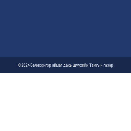
©2024 Баянхонгор аймаг дахь шүүхийн Тамгын газар