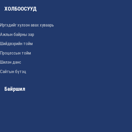
ХОЛБООСУУД
Иргэдийг хүлээн авах хуваарь
Ажлын байрны зар
Шийдвэрийн тойм
Процессын тойм
Шилэн данс
Сайтын бүтэц
Байршил