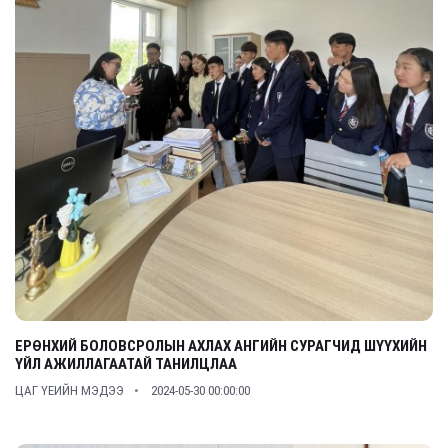
ЕРӨНХИЙ БОЛОВСРОЛЫН АХЛАХ АНГИЙН СУРАГЧИД ШҮҮХИЙН
ҮЙЛ АЖИЛЛАГААТАЙ ТАНИЛЦЛАА
ЦАГ ҮЕИЙН МЭДЭЭ
2024-05-30 00:00:00