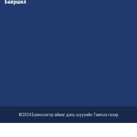
Байршил
©2024 Баянхонгор аймаг дахь шүүхийн Тамгын газар