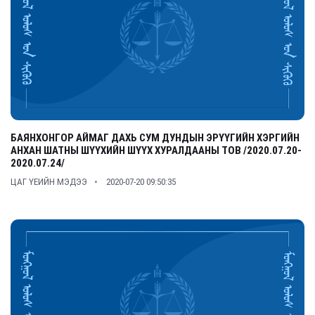
БАЯНХОНГОР АЙМАГ ДАХЬ СУМ ДУНДЫН ЭРҮҮГИЙН ХЭРГИЙН
АНХАН ШАТНЫ ШҮҮХИЙН ШҮҮХ ХУРАЛДААНЫ ТОВ /2020.07.20-
2020.07.24/
ЦАГ ҮЕИЙН МЭДЭЭ
2020-07-20 09:50:35