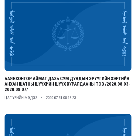
БАЯНХОНГОР АЙМАГ ДАХЬ СУМ ДУНДЫН ЭРҮҮГИЙН ХЭРГИЙН
АНХАН ШАТНЫ ШҮҮХИЙН ШҮҮХ ХУРАЛДААНЫ ТОВ /2020.08.03-
2020.08.07/
ЦАГ ҮЕИЙН МЭДЭЭ
2020-07-31 08:18:23