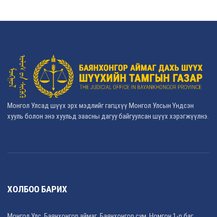
Монгол Улсад шүүх эрх мэдлийг гагцхүү Монгол Улсын Үндсэн
хууль болон энэ хуульд заасны дагуу байгуулсан шүүх хэрэгжүүлнэ.
ХОЛБОО БАРИХ
Монгол Улс, Баянхонгор аймаг, Баянхонгор сум, Номгон 1-р баг,