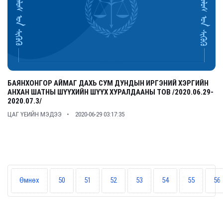
БАЯНХОНГОР АЙМАГ ДАХЬ СУМ ДУНДЫН ИРГЭНИЙ ХЭРГИЙН
АНХАН ШАТНЫ ШҮҮХИЙН ШҮҮХ ХУРАЛДААНЫ ТОВ /2020.06.29-
2020.07.3/
ЦАГ ҮЕИЙН МЭДЭЭ
2020-06-29 03:17:35
Өмнөх
50
51
52
53
54
55
56