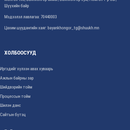
Шүүхийн байр
Мэдээлэл лавлагаа: 70440003
Цахим шуудангийн хаяг: bayankhongor_tg@shuukh.mn
ХОЛБООСУУД
Иргэдийг хүлээн авах хуваарь
Ажлын байрны зар
Шийдвэрийн тойм
Процессын тойм
Шилэн данс
Сайтын бүтэц