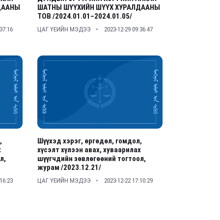
ДААНЫ
ШАТНЫ ШҮҮХИЙН ШҮҮХ ХУРАЛДААНЫ
ТОВ /2024.01.01–2024.01.05/
:37:16
ЦАГ ҮЕИЙН МЭДЭЭ
2023-12-29 09:36:47
,
Шүүхэд хэрэг, өргөдөл, гомдол,
х
хүсэлт хүлээн авах, хуваарилах
л,
шүүгчдийн зөвлөгөөний тогтоол,
журам /2023.12.21/
:16:23
ЦАГ ҮЕИЙН МЭДЭЭ
2023-12-22 17:10:29