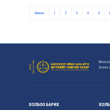
Өмнөх
1
2
3
4
5
Монгол
болон э
ХОЛБОО БАРИХ
ХОЛБ