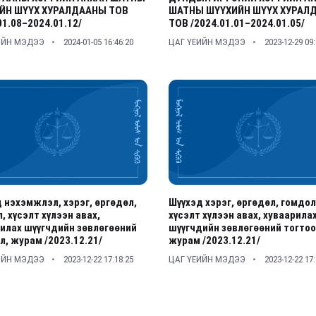
ЙН ШҮҮХ ХУРАЛДААНЫ ТОВ
ШАТНЫ ШҮҮХИЙН ШҮҮХ ХУРАЛ
01.08–2024.01.12/
ТОВ /2024.01.01–2024.01.05/
ИЙН МЭДЭЭ
2024-01-05 16:46:20
ЦАГ ҮЕИЙН МЭДЭЭ
2023-12-29 09
 нэхэмжлэл, хэрэг, өргөдөл,
Шүүхэд хэрэг, өргөдөл, гомдол
, хүсэлт хүлээн авах,
хүсэлт хүлээн авах, хуваарила
илах шүүгчдийн зөвлөгөөний
шүүгчдийн зөвлөгөөний тогтоо
л, журам /2023.12.21/
журам /2023.12.21/
ИЙН МЭДЭЭ
2023-12-22 17:18:25
ЦАГ ҮЕИЙН МЭДЭЭ
2023-12-22 17