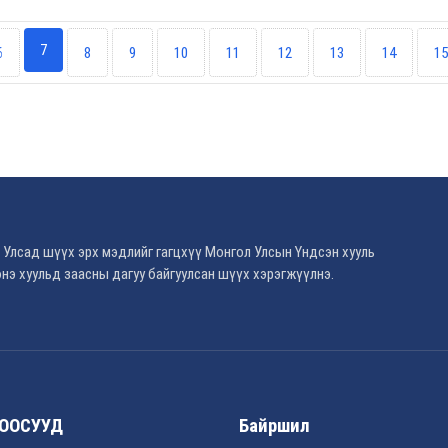
7
6
8
9
10
11
12
13
14
15
 Улсад шүүх эрх мэдлийг гагцхүү Монгол Улсын Үндсэн хууль
нэ хуульд заасны дагуу байгуулсан шүүх хэрэгжүүлнэ.
ООСУУД
Байршил