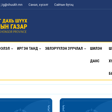
or_tg@shuukh.mn
Санал, хүсэлт
Сайтын бүтэц
ЭЭЛЭЛ
ИРГЭН ТАНД
ЭВЛЭРҮҮЛЭН ЗУУЧЛАЛ
ШИЛЭН
Ш
ДАНС
Х
Б