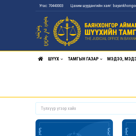
Утас: 70440003
Цахим шуудангийн хаяг: bayankhong
ШҮҮХ
ТАМГЫН ГАЗАР
МЭДЭЭ, МЭД