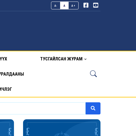
A-
A
A+
ҮҮХ
ТУСГАЙЛСАН ЖУРАМ
УРАЛДААНЫ
ИЧЛЭГ