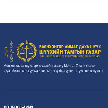
Монгол Улсад шүүх эрх мэдлийг гагцхүү Монгол Улсын Үндсэн
хууль болон энэ хуульд заасны дагуу байгуулсан шүүх хэрэгжүүлнэ.
ХОЛБОО БАРИХ