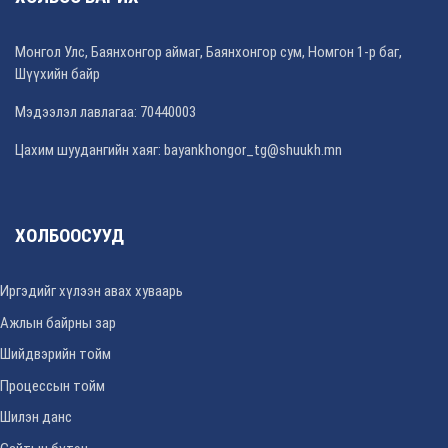
Монгол Улс, Баянхонгор аймаг, Баянхонгор сум, Номгон 1-р баг,
Шүүхийн байр
Мэдээлэл лавлагаа: 70440003
Цахим шуудангийн хаяг: bayankhongor_tg@shuukh.mn
ХОЛБООСУУД
Иргэдийг хүлээн авах хуваарь
Ажлын байрны зар
Шийдвэрийн тойм
Процессын тойм
Шилэн данс