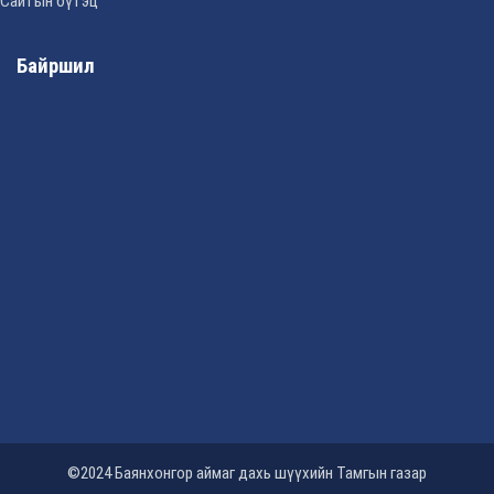
Сайтын бүтэц
Байршил
©2024 Баянхонгор аймаг дахь шүүхийн Тамгын газар