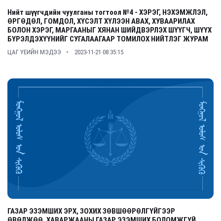
Нийт шүүгчдийн чуулганы тогтоол №4 - ХЭРЭГ, НЭХЭМЖЛЭЛ,
ӨРГӨДӨЛ, ГОМДОЛ, ХҮСЭЛТ ХҮЛЭЭН АВАХ, ХУВААРИЛАХ
БОЛОН ХЭРЭГ, МАРГААНЫГ ХЯНАН ШИЙДВЭРЛЭХ ШҮҮГЧ, ШҮҮХ
БҮРЭЛДЭХҮҮНИЙГ СУГАЛААГААР ТОМИЛОХ НИЙТЛЭГ ЖУРАМ
ЦАГ ҮЕИЙН МЭДЭЭ
2023-11-21 08:35:15
ГАЗАР ЭЗЭМШИХ ЭРХ, ЗОХИХ ЗӨВШӨӨРӨЛГҮЙГЭЭР
ӨВӨЛЖӨӨ, ХАВАРЖААНЫ ГАЗАР ЭЗЭМШИХ БОЛОМЖГҮЙ