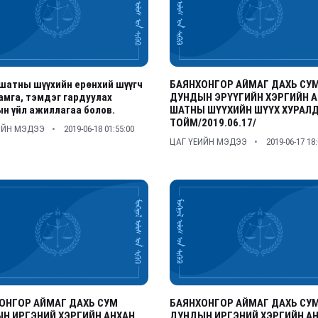
шатны шүүхийн ерөнхий шүүгч
БАЯНХОНГОР АЙМАГ ДАХЬ СУ
амга, тэмдэг гардуулах
ДУНДЫН ЭРҮҮГИЙН ХЭРГИЙН 
н үйл ажиллагаа болов.
ШАТНЫ ШҮҮХИЙН ШҮҮХ ХУРАЛ
ТОЙМ/2019.06.17/
ИЙН МЭДЭЭ
2019-06-18 01:55:00
ЦАГ ҮЕИЙН МЭДЭЭ
2019-06-17 18
ОНГОР АЙМАГ ДАХЬ СУМ
БАЯНХОНГОР АЙМАГ ДАХЬ СУ
Н ИРГЭНИЙ ХЭРГИЙН АНХАН
ДУНДЫН ИРГЭНИЙ ХЭРГИЙН А