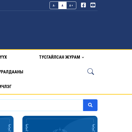
A-
A
A+
ҮҮХ
ТУСГАЙЛСАН ЖУРАМ
УРАЛДААНЫ
ИЧЛЭГ