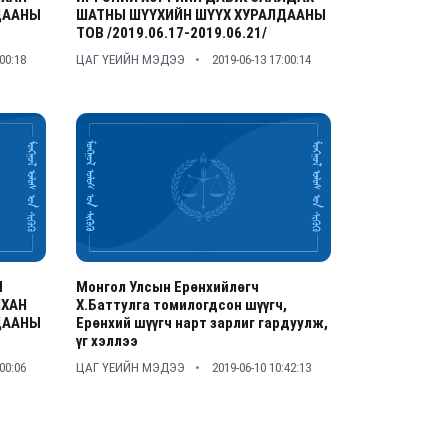
ДААНЫ
ШАТНЫ ШҮҮХИЙН ШҮҮХ ХУРАЛДААНЫ
ТОВ /2019.06.17-2019.06.21/
:00:18
ЦАГ ҮЕИЙН МЭДЭЭ
2019-06-13 17:00:14
М
Монгол Улсын Ерөнхийлөгч
НХАН
Х.Баттулга томилогдсон шүүгч,
ДААНЫ
Ерөнхий шүүгч нарт зарлиг гардуулж,
үг хэллээ
:00:06
ЦАГ ҮЕИЙН МЭДЭЭ
2019-06-10 10:42:13