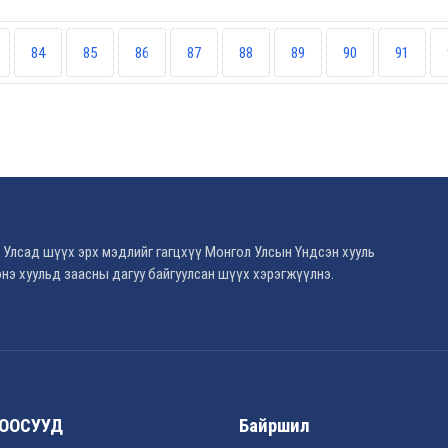
84
85
86
87
88
89
90
91
 Улсад шүүх эрх мэдлийг гагцхүү Монгол Улсын Үндсэн хууль
нэ хуульд заасны дагуу байгуулсан шүүх хэрэгжүүлнэ.
ООСУУД
Байршил