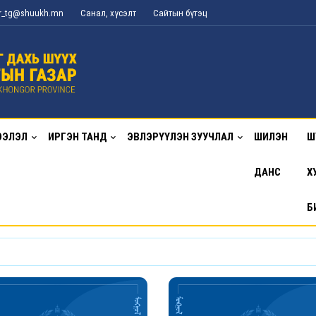
or_tg@shuukh.mn
Санал, хүсэлт
Сайтын бүтэц
ЭЭЛЭЛ
ИРГЭН ТАНД
ЭВЛЭРҮҮЛЭН ЗУУЧЛАЛ
ШИЛЭН
Ш
ДАНС
Х
Б