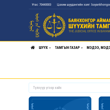
Утас: 70440003
Цахим шуудангийн хаяг: bayankhong
ШҮҮХ
ТАМГЫН ГАЗАР
МЭДЭЭ, МЭД