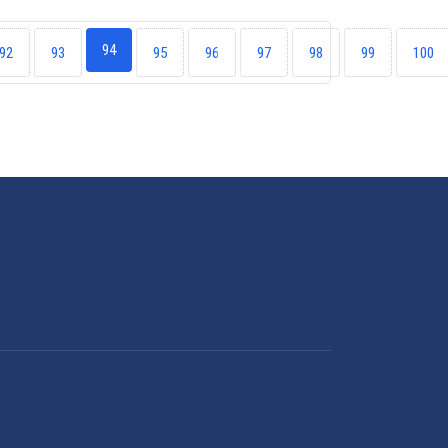
94
92
93
95
96
97
98
99
100