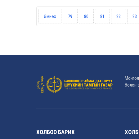
Өмнөх
79
80
81
82
83
Монгол
болон э
ХОЛБОО БАРИХ
ХОЛБ