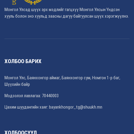
Монгол Улсад шүүх эрх мэдлийг гагцхүү Монгол Улсын Үндсэн
хууль болон энэ хуульд заасны дагуу байгуулсан шүүх хэрэгжүүлнэ.
ХОЛБОО БАРИХ
Монгол Улс, Баянхонгор аймаг, Баянхонгор сум, Номгон 1-р баг,
Шүүхийн байр
Мэдээлэл лавлагаа: 70440003
Цахим шуудангийн хаяг: bayankhongor_tg@shuukh.mn
ХОЛБООСУУД