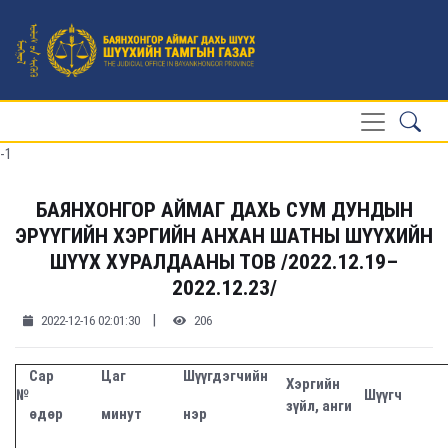
-1
БАЯНХОНГОР АЙМАГ ДАХЬ СУМ ДУНДЫН
ЭРҮҮГИЙН ХЭРГИЙН АНХАН ШАТНЫ ШҮҮХИЙН
ШҮҮХ ХУРАЛДААНЫ ТОВ /2022.12.19–
2022.12.23/
|
2022-12-16 02:01:30
206
Сар
Цаг
Шүүгдэгчийн
Хэргийн
№
Шүүгч
зүйл, анги
өдөр
минут
нэр