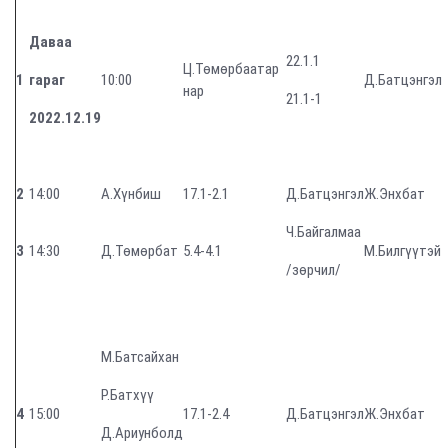
Даваа
22.1.1
Ц.Төмөрбаатар
1
гараг
10:00
Д.Батцэнгэл
нар
21.1-1
2022.12.
19
2
14:00
А.Хүнбиш
17.1-2.1
Д.Батцэнгэл
Ж.Энхбат
Ч.Байгалмаа
3
14:30
Д.Төмөрбат
5.4-4.1
М.Билгүүтэй
/зөрчил/
М.Батсайхан
Р.Батхүү
4
15:00
17.1-2.4
Д.Батцэнгэл
Ж.Энхбат
Д.Ариунболд