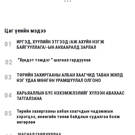
Цаг үеийн мэдээ
ИРГЭД, ХУУЛИЙН ЭТГЭЭД /АЖ АХУЙН НЭГЖ
01
БАЙГУУЛЛАГА/-ЫН АНХААРАЛД ЗАРЛАЛ
"Хүндэт тэмдэг " шагнал гардуулав
02
ТӨРИЙН ЗАХИРГААНЫ АЛБАН ХААГЧИД ТАВАН ЖИЛД
03
НЭГ УДАА МӨНГӨН УРАМШУУЛАЛ ОЛГОНО
ХАРЬЯАЛЛЫН БУС НЭХЭМЖЛЭЛИЙГ ХҮЛЭЭН АВАХААС
04
ТАТГАЛЗАНА
Төрийн захиргааны албан хаагчдын чадамжын
05
хэрэгцээ, өнөөгийн төлөв байдлын судалгаа болж
өнгөрлөө
ШАГНАЛ ГАРДУУЛЛАА