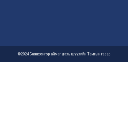
©2024 Баянхонгор аймаг дахь шүүхийн Тамгын газар