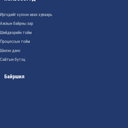
Иргэдийг хүлээн авах хуваарь
Ажлын байрны зар
Шийдвэрийн тойм
Процессын тойм
Шилэн данс
Сайтын бүтэц
Байршил