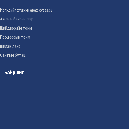
Иргэдийг хүлээн авах хуваарь
Ажлын байрны зар
Шийдвэрийн тойм
Процессын тойм
Шилэн данс
Сайтын бүтэц
Байршил