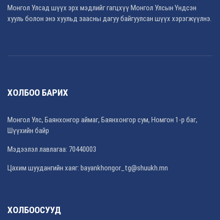
Монгол Улсад шүүх эрх мэдлийг гагцхүү Монгол Улсын Үндсэн
хууль болон энэ хуульд заасны дагуу байгуулсан шүүх хэрэгжүүлнэ.
ХОЛБОО БАРИХ
Монгол Улс, Баянхонгор аймаг, Баянхонгор сум, Номгон 1-р баг,
Шүүхийн байр
Мэдээлэл лавлагаа: 70440003
Цахим шуудангийн хаяг: bayankhongor_tg@shuukh.mn
ХОЛБООСУУД