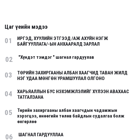
Цаг үеийн мэдээ
ИРГЭД, ХУУЛИЙН ЭТГЭЭД /АЖ АХУЙН НЭГЖ
01
БАЙГУУЛЛАГА/-ЫН АНХААРАЛД ЗАРЛАЛ
"Хүндэт тэмдэг " шагнал гардуулав
02
ТӨРИЙН ЗАХИРГААНЫ АЛБАН ХААГЧИД ТАВАН ЖИЛД
03
НЭГ УДАА МӨНГӨН УРАМШУУЛАЛ ОЛГОНО
ХАРЬЯАЛЛЫН БУС НЭХЭМЖЛЭЛИЙГ ХҮЛЭЭН АВАХААС
04
ТАТГАЛЗАНА
Төрийн захиргааны албан хаагчдын чадамжын
05
хэрэгцээ, өнөөгийн төлөв байдлын судалгаа болж
өнгөрлөө
ШАГНАЛ ГАРДУУЛЛАА
06