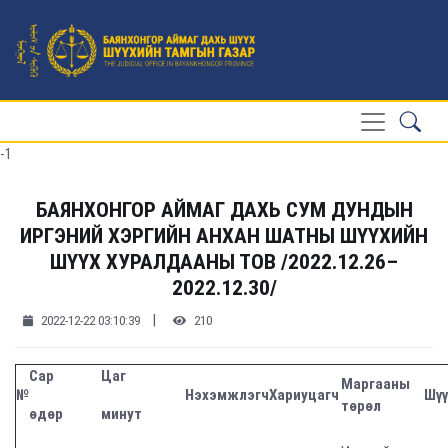
-1
БАЯНХОНГОР АЙМАГ ДАХЬ СУМ ДУНДЫН
ИРГЭНИЙ ХЭРГИЙН АНХАН ШАТНЫ ШҮҮХИЙН
ШҮҮХ ХУРАЛДААНЫ ТОВ /2022.12.26–
2022.12.30/
|
2022-12-22 03:10:39
210
Сар
Цаг
Маргааны
№
Нэхэмжлэгч
Хариуцагч
Шүү
төрөл
өдөр
минут