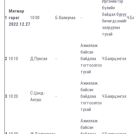
Иргэний гэр
бүлийн
Мягмар
байдал буруу
1
гараг
10:00
Б.Халиунаа
-
Ч.Б
бичигдсэнийг
2022.12.27
залруулах
тухай
Ажиллаж
байсан
2
10:10
Д.Пунсал
-
байдлаа
Ч.Баярцэнгэл
тогтоолгох
тухай
Ажиллаж
байсан
С.Цэнд-
3
10:20
-
байдлаа
Ч.Баярцэнгэл
Аюуш
тогтоолгох
тухай
Ажиллаж
байсан