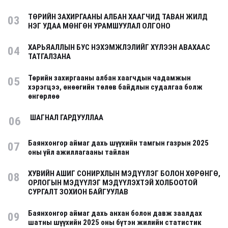
ТӨРИЙН ЗАХИРГААНЫ АЛБАН ХААГЧИД ТАВАН ЖИЛД
03
НЭГ УДАА МӨНГӨН УРАМШУУЛАЛ ОЛГОНО
ХАРЬЯАЛЛЫН БУС НЭХЭМЖЛЭЛИЙГ ХҮЛЭЭН АВАХААС
04
ТАТГАЛЗАНА
Төрийн захиргааны албан хаагчдын чадамжын
05
хэрэгцээ, өнөөгийн төлөв байдлын судалгаа болж
өнгөрлөө
ШАГНАЛ ГАРДУУЛЛАА
06
Баянхонгор аймаг дахь шүүхийн тамгын газрын 2025
07
оны үйл ажиллагааны тайлан
ХУВИЙН АШИГ СОНИРХЛЫН МЭДҮҮЛЭГ БОЛОН ХӨРӨНГӨ,
08
ОРЛОГЫН МЭДҮҮЛЭГ МЭДҮҮЛЭХТЭЙ ХОЛБООТОЙ
СУРГАЛТ ЗОХИОН БАЙГУУЛАВ
Баянхонгор аймаг дахь анхан болон давж заалдах
09
шатны шүүхийн 2025 оны бүтэн жилийн статистик