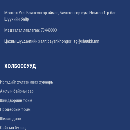
Монгол Улс, Баянхонгор аймаг, Баянхонгор сум, Номгон 1-р баг,
Шүүхийн байр
Мэдээлэл лавлагаа: 70440003
Цахим шуудангийн хаяг: bayankhongor_tg@shuukh.mn
ХОЛБООСУУД
Иргэдийг хүлээн авах хуваарь
Ажлын байрны зар
Шийдвэрийн тойм
Процессын тойм
Шилэн данс
Сайтын бүтэц