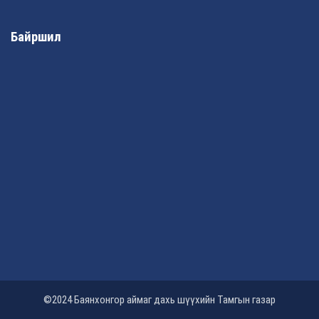
Байршил
©2024 Баянхонгор аймаг дахь шүүхийн Тамгын газар