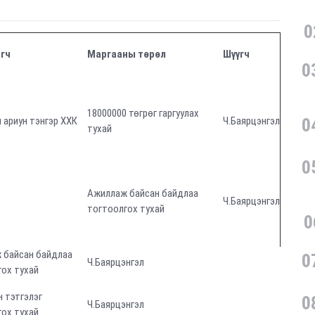
0
гч
Маргааны төрөл
Шүүгч
0
18000000 төгрөг гаргуулах
 ариун тэнгэр ХХК
Ч.Баярцэнгэл
0
тухай
0
Ажиллаж байсан байдлаа
Ч.Баярцэнгэл
тогтоолгох тухай
0
 байсан байдлаа
0
Ч.Баярцэнгэл
ох тухай
 тэтгэлэг
0
Ч.Баярцэнгэл
ох тухай