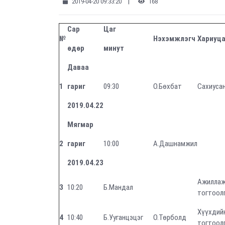
|
2019-04-20 09:33:20
168
Сар
Цаг
№
Нэхэмжлэгч
Хариуца
өдөр
минут
Даваа
1
гариг
09:30
О.Бөхбат
Сахиусан
2019.04.22
Мягмар
2
гариг
10:00
А.Дашнамжил
2019.04.23
Ажиллаж
3
10:20
Б.Мандал
тогтоолг
Хүүхдийн
4
10:40
Б.Ууганцэцэг
О.Төрболд
тогтоолг