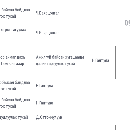
 байсан байдлаа
Ч.Баярцэнгэл
ох тухай
0
төгрөг гагуулах
Ч.Баярцэнгэл
ор аймаг дахь
Ажилгүй байсан хугацааны
Н.Гантуяа
 Тамгын газар
цалин гаргуулах тухай
 байсан байдлаа
Н.Гантуяа
ох тухай
 байсан байдлаа
Н.Гантуяа
ох тухай
цуцлуулах тухай
Д.Отгончулуун