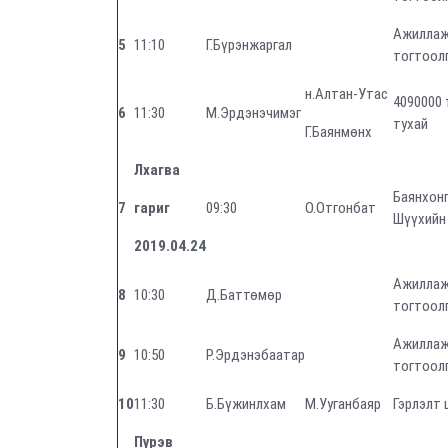
Ажиллаж
5
11:10
Г.Бүрэнжаргал
тогтоолг
н.Алтан-Утас
4090000 
6
11:30
М.Эрдэнэчимэг
тухай
Г.Баянмөнх
Лхагва
Баянхонг
7
гариг
09:30
О.Отгонбат
Шүүхийн
2019.04.24
Ажиллаж
8
10:30
Д.Баттөмөр
тогтоолг
Ажиллаж
9
10:50
Р.Эрдэнэбаатар
тогтоолг
10
11:30
Б.Бүжинлхам
М.Ууганбаяр
Гэрлэлт 
Пүрэв