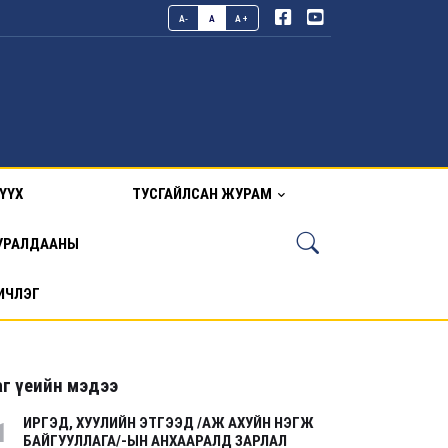
A-
A
A+
ҮҮХ
ТУСГАЙЛСАН ЖУРАМ
УРАЛДААНЫ
ИЧЛЭГ
г үеийн мэдээ
ИРГЭД, ХУУЛИЙН ЭТГЭЭД /АЖ АХУЙН НЭГЖ
1
БАЙГУУЛЛАГА/-ЫН АНХААРАЛД ЗАРЛАЛ