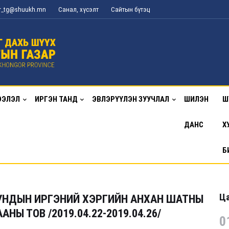
or_tg@shuukh.mn
Санал, хүсэлт
Сайтын бүтэц
ЭЭЛЭЛ
ИРГЭН ТАНД
ЭВЛЭРҮҮЛЭН ЗУУЧЛАЛ
ШИЛЭН
Ш
ДАНС
Х
Б
Ца
УНДЫН ИРГЭНИЙ ХЭРГИЙН АНХАН ШАТНЫ
Ы ТОВ /2019.04.22-2019.04.26/
0