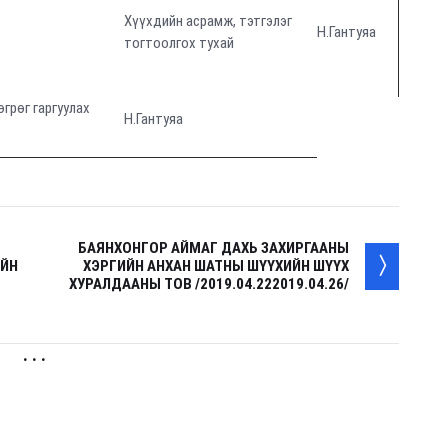
Хүүхдийн асрамж, тэтгэлэг
Н.Гантуяа
тогтоолгох тухай
өгрөг гаргуулах
Н.Гантуяа
БАЯНХОНГОР АЙМАГ ДАХЬ ЗАХИРГААНЫ
ИЙН
ХЭРГИЙН АНХАН ШАТНЫ ШҮҮХИЙН ШҮҮХ
ХУРАЛДААНЫ ТОВ /2019.04.222019.04.26/
. . .