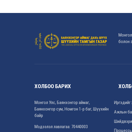
Монгол
болон э
ХОЛБОО БАРИХ
ХОЛБ
Монгол Улс, Баянхонгор аймаг,
Иргэдийг 
Баянхонгор сум, Номгон 1-р баг, Шүүхийн
Ажлын ба
байр
Шийдвэри
Мэдээлэл лавлагаа: 70440003
Процессы