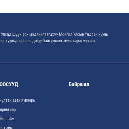
 Улсад шүүх эрх мэдлийг гагцхүү Монгол Улсын Үндсэн хууль
нэ хуульд заасны дагуу байгуулсан шүүх хэрэгжүүлнэ.
ООСУУД
Байршил
хүлээн авах хуваарь
йрны зар
йн тойм
н тойм