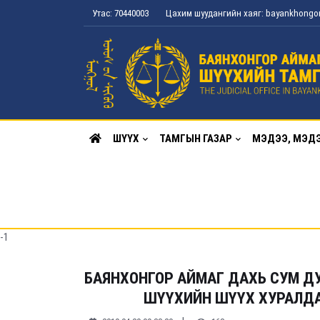
Утас: 70440003
Цахим шуудангийн хаяг: bayankhong
ШҮҮХ
ТАМГЫН ГАЗАР
МЭДЭЭ, МЭД
-1
БАЯНХОНГОР АЙМАГ ДАХЬ СУМ Д
ШҮҮХИЙН ШҮҮХ ХУРАЛДААН