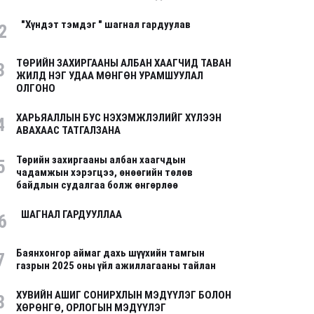
"Хүндэт тэмдэг " шагнал гардуулав
2
ТӨРИЙН ЗАХИРГААНЫ АЛБАН ХААГЧИД ТАВАН
3
ЖИЛД НЭГ УДАА МӨНГӨН УРАМШУУЛАЛ
ОЛГОНО
ХАРЬЯАЛЛЫН БУС НЭХЭМЖЛЭЛИЙГ ХҮЛЭЭН
4
АВАХААС ТАТГАЛЗАНА
Төрийн захиргааны албан хаагчдын
5
чадамжын хэрэгцээ, өнөөгийн төлөв
байдлын судалгаа болж өнгөрлөө
ШАГНАЛ ГАРДУУЛЛАА
6
Баянхонгор аймаг дахь шүүхийн тамгын
7
газрын 2025 оны үйл ажиллагааны тайлан
ХУВИЙН АШИГ СОНИРХЛЫН МЭДҮҮЛЭГ БОЛОН
8
ХӨРӨНГӨ, ОРЛОГЫН МЭДҮҮЛЭГ