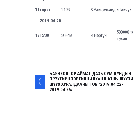
11
гариг
14:20
Х.Рэнцэнханд
н.Гансүх
2019.04.25
500000 т
12
15:00
Э.Ням
И.Нэргүй
тухай
БАЯНХОНГОР АЙМАГ ДАХЬ СУМ ДУНДЫН
ЭРҮҮГИЙН ХЭРГИЙН АНХАН ШАТНЫ ШҮҮХ
ШҮҮХ ХУРАЛДААНЫ ТОВ /2019.04.22-
2019.04.26/