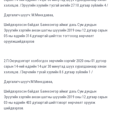
хэлэлцэв. /Эрүүгийн хуулийн тусгай ангийн 27.10 дугаар зүйлийн 4 /
Даргалагч шүүгч: М.Мөнхдаваа,
Шийдвэрлэсэн байдал: Баянхонгор аймаг дахь Сум дундын
Эрүүгийн хэргийн анхан шатны шүүхийн 2019 оны 12 дугаар сарын
05-ны өдрийн 314 дугаартай шийтгэх тогтоолд өөрчлөлт
оруулжшийдвэрлэв
2.П.Оюундэлгэрт холбогдох зөрчлийн хэргийг 2020 оны 01 дүгээр
сарын 14-ний өдрийн 14 цаг 30 минутад шүүх хуралдаанаар хянан
хэлэлцэв. /Зөрчлийн тухай хуулийн 8.6 дугаар зүйлийн 1 /
Даргалагч шүүгч:М.Мөнхдаваа,
Шийдвэрлэсэн байдал: Баянхонгор аймаг дахь Сум дундын
Эрүүгийн хэргийн анхан шатны шүүхийн 2019 оны 12 дугаар сарын
03-ны өдрийн 403 дугаартай шийтгэвэрт өөрчлөлт оруулж
шийдвэрлэв.