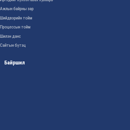
Ажлын байрны зар
Шийдвэрийн тойм
Процессын тойм
Шилэн данс
Сайтын бүтэц
Байршил