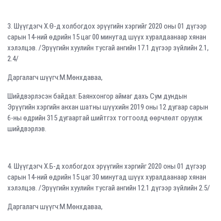
3. Шүүгдэгч Х.Ө-д холбогдох эрүүгийн хэргийг 2020 оны 01 дүгээр
сарын 14-ний өдрийн 15 цаг 00 минутад шүүх хуралдаанаар хянан
хэлэлцэв. /Эрүүгийн хуулийн тусгай ангийн 17.1 дүгээр зүйлийн 2.1,
2.4/
Даргалагч шүүгч:М.Мөнхдаваа,
Шийдвэрлэсэн байдал: Баянхонгор аймаг дахь Сум дундын
Эрүүгийн хэргийн анхан шатны шүүхийн 2019 оны 12 дугаар сарын
6-ны өдрийн 315 дугаартай шийтгэх тогтоолд өөрчлөлт оруулж
шийдвэрлэв.
4. Шүүгдэгч Х.Б-д холбогдох эрүүгийн хэргийг 2020 оны 01 дүгээр
сарын 14-ний өдрийн 15 цаг 30 минутад шүүх хуралдаанаар хянан
хэлэлцэв. /Эрүүгийн хуулийн тусгай ангийн 12.1 дүгээр зүйлийн 2.5/
Даргалагч шүүгч:М.Мөнхдаваа,