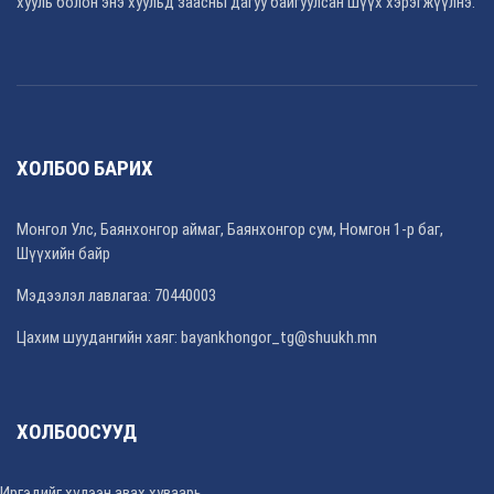
хууль болон энэ хуульд заасны дагуу байгуулсан шүүх хэрэгжүүлнэ.
ХОЛБОО БАРИХ
Монгол Улс, Баянхонгор аймаг, Баянхонгор сум, Номгон 1-р баг,
Шүүхийн байр
Мэдээлэл лавлагаа: 70440003
Цахим шуудангийн хаяг: bayankhongor_tg@shuukh.mn
ХОЛБООСУУД
Иргэдийг хүлээн авах хуваарь