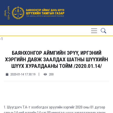
-1
БАЯНХОНГОР АЙМГИЙН ЭРҮҮ, ИРГЭНИЙ
ХЭРГИЙН ДАВЖ ЗААЛДАХ ШАТНЫ ШҮҮХИЙН
ШҮҮХ ХУРАЛДААНЫ ТОЙМ /2020.01.14/
|
2020-01-14 17:30:19
200
1. Шүүгдэгч Т.А-т холбогдох эрүүгийн хэргийг 2020 оны 01 дүгээр
сарын 14-ний өдрийн 14 цаг 00 минутад шүүх хуралдаанаар хянан