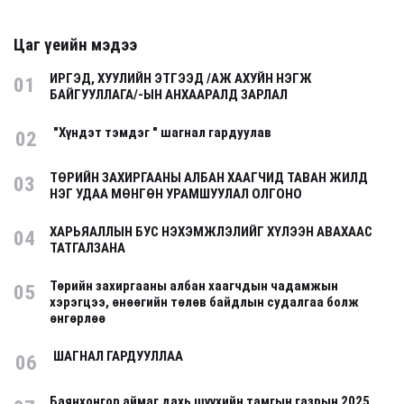
Цаг үеийн мэдээ
ИРГЭД, ХУУЛИЙН ЭТГЭЭД /АЖ АХУЙН НЭГЖ
01
БАЙГУУЛЛАГА/-ЫН АНХААРАЛД ЗАРЛАЛ
"Хүндэт тэмдэг " шагнал гардуулав
02
ТӨРИЙН ЗАХИРГААНЫ АЛБАН ХААГЧИД ТАВАН ЖИЛД
03
НЭГ УДАА МӨНГӨН УРАМШУУЛАЛ ОЛГОНО
ХАРЬЯАЛЛЫН БУС НЭХЭМЖЛЭЛИЙГ ХҮЛЭЭН АВАХААС
04
ТАТГАЛЗАНА
Төрийн захиргааны албан хаагчдын чадамжын
05
хэрэгцээ, өнөөгийн төлөв байдлын судалгаа болж
өнгөрлөө
ШАГНАЛ ГАРДУУЛЛАА
06
Баянхонгор аймаг дахь шүүхийн тамгын газрын 2025