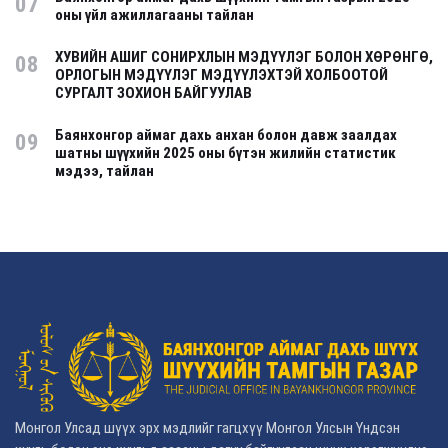
07
оны үйл ажиллагааны тайлан
ХУВИЙН АШИГ СОНИРХЛЫН МЭДҮҮЛЭГ БОЛОН ХӨРӨНГӨ,
08
ОРЛОГЫН МЭДҮҮЛЭГ МЭДҮҮЛЭХТЭЙ ХОЛБООТОЙ
СУРГАЛТ ЗОХИОН БАЙГУУЛАВ
Баянхонгор аймаг дахь анхан болон давж заалдах
09
шатны шүүхийн 2025 оны бүтэн жилийн статистик
мэдээ, тайлан
Монгол Улсад шүүх эрх мэдлийг гагцхүү Монгол Улсын Үндсэн