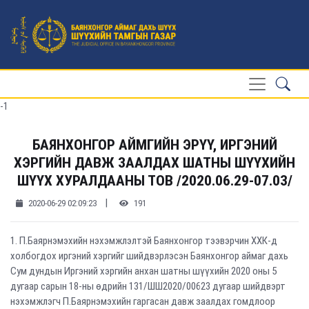
-1
БАЯНХОНГОР АЙМГИЙН ЭРҮҮ, ИРГЭНИЙ
ХЭРГИЙН ДАВЖ ЗААЛДАХ ШАТНЫ ШҮҮХИЙН
ШҮҮХ ХУРАЛДААНЫ ТОВ /2020.06.29-07.03/
|
2020-06-29 02:09:23
191
1. П.Баярнэмэхийн нэхэмжлэлтэй Баянхонгор тээвэрчин ХХК-д
холбогдох иргэний хэргийг шийдвэрлэсэн Баянхонгор аймаг дахь
Сум дундын Иргэний хэргийн анхан шатны шүүхийн 2020 оны 5
дугаар сарын 18-ны өдрийн 131/ШШ2020/00623 дугаар шийдвэрт
нэхэмжлэгч П.Баярнэмэхийн гаргасан давж заалдах гомдлоор