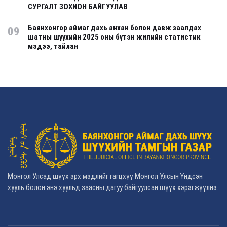
СУРГАЛТ ЗОХИОН БАЙГУУЛАВ
Баянхонгор аймаг дахь анхан болон давж заалдах
09
шатны шүүхийн 2025 оны бүтэн жилийн статистик
мэдээ, тайлан
Монгол Улсад шүүх эрх мэдлийг гагцхүү Монгол Улсын Үндсэн
хууль болон энэ хуульд заасны дагуу байгуулсан шүүх хэрэгжүүлнэ.