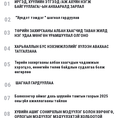
ИРГЭД, ХУУЛИЙН ЭТГЭЭД /АЖ АХУЙН НЭГЖ
01
БАЙГУУЛЛАГА/-ЫН АНХААРАЛД ЗАРЛАЛ
"Хүндэт тэмдэг " шагнал гардуулав
02
ТӨРИЙН ЗАХИРГААНЫ АЛБАН ХААГЧИД ТАВАН ЖИЛД
03
НЭГ УДАА МӨНГӨН УРАМШУУЛАЛ ОЛГОНО
ХАРЬЯАЛЛЫН БУС НЭХЭМЖЛЭЛИЙГ ХҮЛЭЭН АВАХААС
04
ТАТГАЛЗАНА
Төрийн захиргааны албан хаагчдын чадамжын
05
хэрэгцээ, өнөөгийн төлөв байдлын судалгаа болж
өнгөрлөө
ШАГНАЛ ГАРДУУЛЛАА
06
Баянхонгор аймаг дахь шүүхийн тамгын газрын 2025
07
оны үйл ажиллагааны тайлан
ХУВИЙН АШИГ СОНИРХЛЫН МЭДҮҮЛЭГ БОЛОН ХӨРӨНГӨ,
08
ОРЛОГЫН МЭДҮҮЛЭГ МЭДҮҮЛЭХТЭЙ ХОЛБООТОЙ