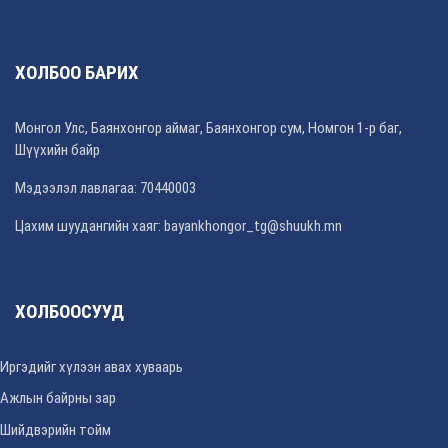
ХОЛБОО БАРИХ
Монгол Улс, Баянхонгор аймаг, Баянхонгор сум, Номгон 1-р баг,
Шүүхийн байр
Мэдээлэл лавлагаа: 70440003
Цахим шуудангийн хаяг: bayankhongor_tg@shuukh.mn
ХОЛБООСУУД
Иргэдийг хүлээн авах хуваарь
Ажлын байрны зар
Шийдвэрийн тойм