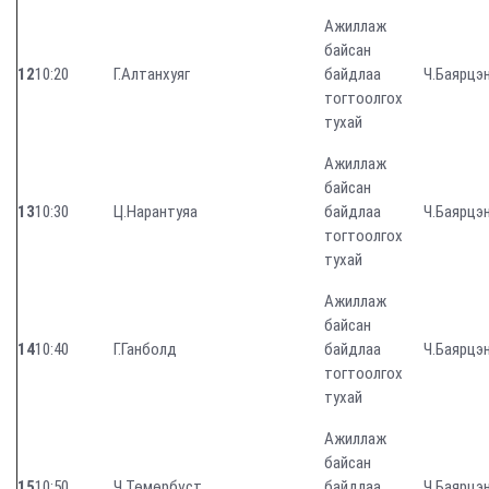
Ажиллаж
байсан
12
10:20
Г.Алтанхуяг
байдлаа
Ч.Баярцэ
тогтоолгох
тухай
Ажиллаж
байсан
13
10:30
Ц.Нарантуяа
байдлаа
Ч.Баярцэ
тогтоолгох
тухай
Ажиллаж
байсан
14
10:40
Г.Ганболд
байдлаа
Ч.Баярцэ
тогтоолгох
тухай
Ажиллаж
байсан
15
10:50
Ч.Төмөрбүст
байдлаа
Ч.Баярцэ