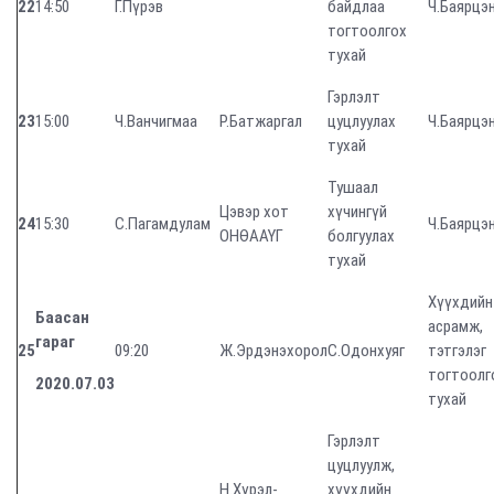
22
14:50
Г.Пүрэв
байдлаа
Ч.Баярцэ
тогтоолгох
тухай
Гэрлэлт
23
15:00
Ч.Ванчигмаа
Р.Батжаргал
цуцлуулах
Ч.Баярцэ
тухай
Тушаал
Цэвэр хот
хүчингүй
24
15:30
С.Пагамдулам
Ч.Баярцэ
ОНӨААҮГ
болгуулах
тухай
Хүүхдийн
Баасан
асрамж,
гараг
25
09:20
Ж.Эрдэнэхорол
С.Одонхуяг
тэтгэлэг
тогтоолг
2020.07.03
тухай
Гэрлэлт
цуцлуулж,
Н.Хүрэл-
хүүхдийн