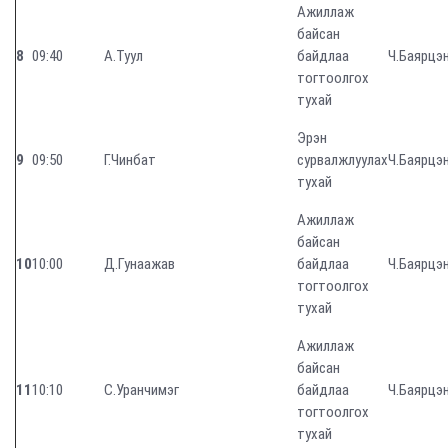
Ажиллаж
байсан
8
09:40
А.Туул
байдлаа
Ч.Баярцэ
тогтоолгох
тухай
Эрэн
9
09:50
Г.Чинбат
сурвалжлуулах
Ч.Баярцэ
тухай
Ажиллаж
байсан
10
10:00
Д.Гунаажав
байдлаа
Ч.Баярцэ
тогтоолгох
тухай
Ажиллаж
байсан
11
10:10
С.Уранчимэг
байдлаа
Ч.Баярцэ
тогтоолгох
тухай