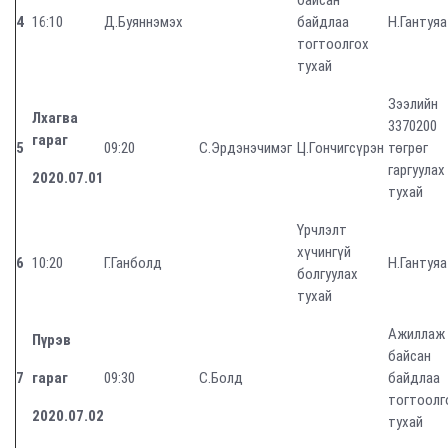
байсан
4
16:10
Д.Буяннэмэх
байдлаа
Н.Гантуяа
тогтоолгох
тухай
Зээлийн
Лхагва
3370200
гараг
5
09:20
С.Эрдэнэчимэг
Ц.Гончигсүрэн
төгрөг
гаргуулах
2020.07.01
тухай
Үрчлэлт
хүчингүй
6
10:20
Г.Ганболд
Н.Гантуяа
болгуулах
тухай
Ажиллаж
Пүрэв
байсан
7
гараг
09:30
С.Болд
байдлаа
тогтоолг
2020.07.02
тухай