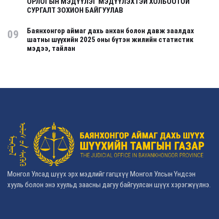
ОРЛОГЫН МЭДҮҮЛЭГ МЭДҮҮЛЭХТЭЙ ХОЛБООТОЙ
СУРГАЛТ ЗОХИОН БАЙГУУЛАВ
Баянхонгор аймаг дахь анхан болон давж заалдах
09
шатны шүүхийн 2025 оны бүтэн жилийн статистик
мэдээ, тайлан
Монгол Улсад шүүх эрх мэдлийг гагцхүү Монгол Улсын Үндсэн
хууль болон энэ хуульд заасны дагуу байгуулсан шүүх хэрэгжүүлнэ.