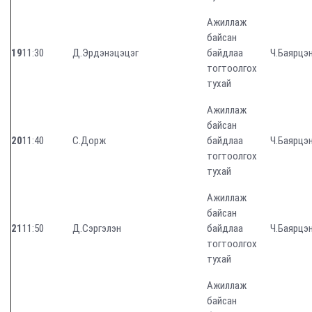
Ажиллаж
байсан
19
11:30
Д.Эрдэнэцэцэг
байдлаа
Ч.Баярцэ
тогтоолгох
тухай
Ажиллаж
байсан
20
11:40
С.Дорж
байдлаа
Ч.Баярцэ
тогтоолгох
тухай
Ажиллаж
байсан
21
11:50
Д.Сэргэлэн
байдлаа
Ч.Баярцэ
тогтоолгох
тухай
Ажиллаж
байсан