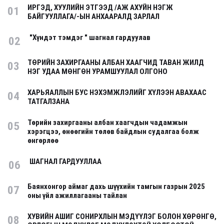
ИРГЭД, ХУУЛИЙН ЭТГЭЭД /АЖ АХУЙН НЭГЖ
01
БАЙГУУЛЛАГА/-ЫН АНХААРАЛД ЗАРЛАЛ
"Хүндэт тэмдэг " шагнал гардуулав
02
ТӨРИЙН ЗАХИРГААНЫ АЛБАН ХААГЧИД ТАВАН ЖИЛД
03
НЭГ УДАА МӨНГӨН УРАМШУУЛАЛ ОЛГОНО
ХАРЬЯАЛЛЫН БУС НЭХЭМЖЛЭЛИЙГ ХҮЛЭЭН АВАХААС
04
ТАТГАЛЗАНА
Төрийн захиргааны албан хаагчдын чадамжын
05
хэрэгцээ, өнөөгийн төлөв байдлын судалгаа болж
өнгөрлөө
ШАГНАЛ ГАРДУУЛЛАА
06
Баянхонгор аймаг дахь шүүхийн тамгын газрын 2025
07
оны үйл ажиллагааны тайлан
ХУВИЙН АШИГ СОНИРХЛЫН МЭДҮҮЛЭГ БОЛОН ХӨРӨНГӨ,
08