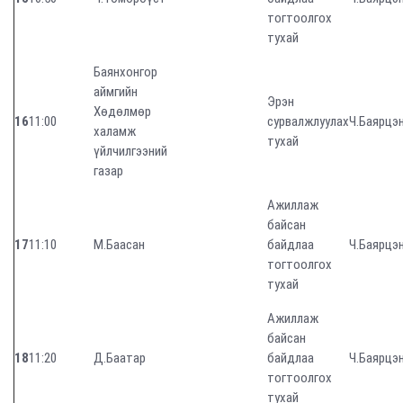
тогтоолгох
тухай
Баянхонгор
аймгийн
Эрэн
Хөдөлмөр
16
11:00
сурвалжлуулах
Ч.Баярцэ
халамж
тухай
үйлчилгээний
газар
Ажиллаж
байсан
17
11:10
М.Баасан
байдлаа
Ч.Баярцэ
тогтоолгох
тухай
Ажиллаж
байсан
18
11:20
Д.Баатар
байдлаа
Ч.Баярцэ
тогтоолгох
тухай