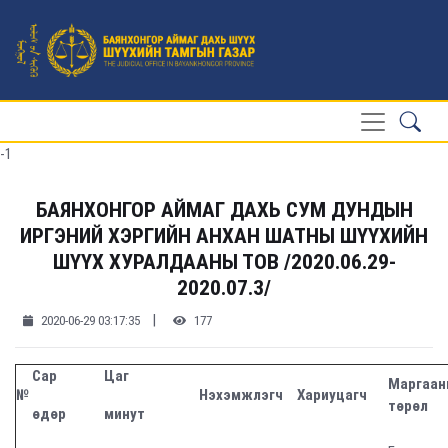
-1
БАЯНХОНГОР АЙМАГ ДАХЬ СУМ ДУНДЫН
ИРГЭНИЙ ХЭРГИЙН АНХАН ШАТНЫ ШҮҮХИЙН
ШҮҮХ ХУРАЛДААНЫ ТОВ /2020.06.29-
2020.07.3/
|
2020-06-29 03:17:35
177
Сар
Цаг
Маргаа
№
Нэхэмжлэгч
Хариуцагч
төрөл
өдөр
минут