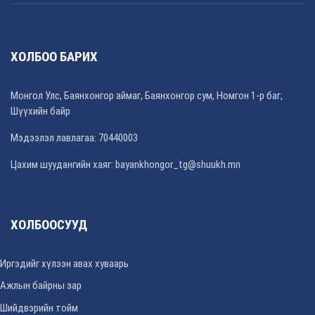
ХОЛБОО БАРИХ
Монгол Улс, Баянхонгор аймаг, Баянхонгор сум, Номгон 1-р баг,
Шүүхийн байр
Мэдээлэл лавлагаа: 70440003
Цахим шуудангийн хаяг: bayankhongor_tg@shuukh.mn
ХОЛБООСУУД
Иргэдийг хүлээн авах хуваарь
Ажлын байрны зар
Шийдвэрийн тойм