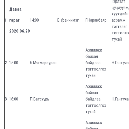
Гэрлэлт
цуцлуулж
Даваа
хүүхдийн
1
гараг
14:00
Б.Уранчимэг
Г.Наранбаяр
асрамж
тэтгэлэг
2020.06.29
тогтоолг
тухай
Ажиллаж
байсан
2
15:00
Б.Мягмарсүрэн
байдлаа
Н.Гантуяа
тогтоолгох
тухай
Ажиллаж
байсан
3
16:00
П.Батсуурь
байдлаа
Н.Гантуяа
тогтоолгох
тухай
Ажиллаж