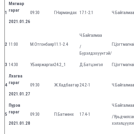
Мягмар
гараг
1
09:30
Г.Нармандах
17.1-2.1
Ч.Байгалма
20
21
.01.26
Ч.Байгалмаа
2
11:00
М.Отгонбаяр
11.1-2.4
Г.Цогтмагна
/
Бүрэлдэхүүнтэй/
3
14:30
У.Баяржаргал
24.2_1
Д.Батцэнгэл
Г.Цогтмагна
Лхагва
гараг
4
09:30
Ж.Хадбаатар
24.2-1
Ч.Байгалма
2021.01.27
Пүрэв
Ч.Байгалма
гараг
5
09:30
П.Батмөнх
17.4-1
/Урьдчилса
2021.01.28
хэлэлцүүлэ