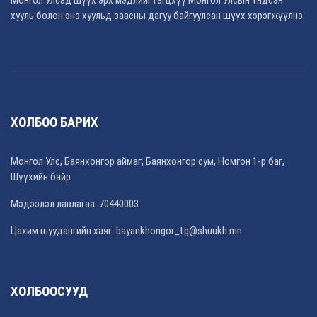
хууль болон энэ хуульд заасны дагуу байгуулсан шүүх хэрэгжүүлнэ.
ХОЛБОО БАРИХ
Монгол Улс, Баянхонгор аймаг, Баянхонгор сум, Номгон 1-р баг,
Шүүхийн байр
Мэдээлэл лавлагаа: 70440003
Цахим шуудангийн хаяг: bayankhongor_tg@shuukh.mn
ХОЛБООСУУД