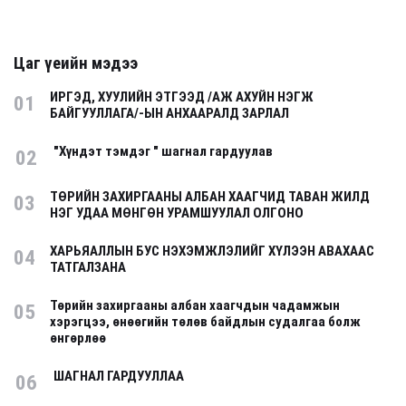
Цаг үеийн мэдээ
ИРГЭД, ХУУЛИЙН ЭТГЭЭД /АЖ АХУЙН НЭГЖ
01
БАЙГУУЛЛАГА/-ЫН АНХААРАЛД ЗАРЛАЛ
"Хүндэт тэмдэг " шагнал гардуулав
02
ТӨРИЙН ЗАХИРГААНЫ АЛБАН ХААГЧИД ТАВАН ЖИЛД
03
НЭГ УДАА МӨНГӨН УРАМШУУЛАЛ ОЛГОНО
ХАРЬЯАЛЛЫН БУС НЭХЭМЖЛЭЛИЙГ ХҮЛЭЭН АВАХААС
04
ТАТГАЛЗАНА
Төрийн захиргааны албан хаагчдын чадамжын
05
хэрэгцээ, өнөөгийн төлөв байдлын судалгаа болж
өнгөрлөө
ШАГНАЛ ГАРДУУЛЛАА
06