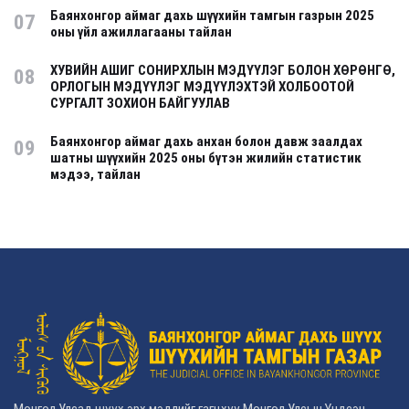
Баянхонгор аймаг дахь шүүхийн тамгын газрын 2025
07
оны үйл ажиллагааны тайлан
ХУВИЙН АШИГ СОНИРХЛЫН МЭДҮҮЛЭГ БОЛОН ХӨРӨНГӨ,
08
ОРЛОГЫН МЭДҮҮЛЭГ МЭДҮҮЛЭХТЭЙ ХОЛБООТОЙ
СУРГАЛТ ЗОХИОН БАЙГУУЛАВ
Баянхонгор аймаг дахь анхан болон давж заалдах
09
шатны шүүхийн 2025 оны бүтэн жилийн статистик
мэдээ, тайлан
Монгол Улсад шүүх эрх мэдлийг гагцхүү Монгол Улсын Үндсэн