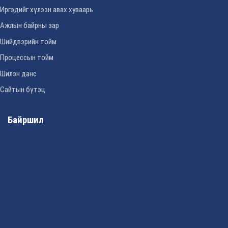
Иргэдийг хүлээн авах хуваарь
Ажлын байрны зар
Шийдвэрийн тойм
Процессын тойм
Шилэн данс
Сайтын бүтэц
Байршил