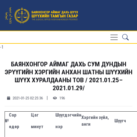
-1
БАЯНХОНГОР АЙМАГ ДАХЬ СУМ ДУНДЫН
ЭРҮҮГИЙН ХЭРГИЙН АНХАН ШАТНЫ ШҮҮХИЙН
ШҮҮХ ХУРАЛДААНЫ ТОВ / 2021.01.25–
2021.01.29/
|
2021-01-25 02:25:36
196
Сар
Цаг
Шүүгдэгчийн
Хэргийн зүйл,
№
Шүүгч
анги
өдөр
минут
нэр