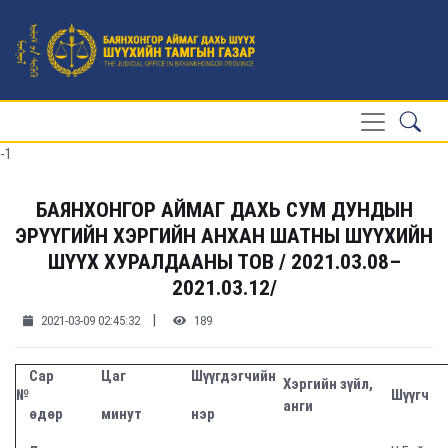
-1
БАЯНХОНГОР АЙМАГ ДАХЬ СУМ ДУНДЫН
ЭРҮҮГИЙН ХЭРГИЙН АНХАН ШАТНЫ ШҮҮХИЙН
ШҮҮХ ХУРАЛДААНЫ ТОВ / 2021.03.08–
2021.03.12/
|
2021-03-09 02:45:32
189
Сар
Цаг
Шүүгдэгчийн
Хэргийн зүйл,
№
Шүүгч
анги
өдөр
минут
нэр