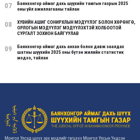
Баянхонгор аймаг дахь шүүхийн тамгын газрын 2025
07
оны үйл ажиллагааны тайлан
ХУВИЙН АШИГ СОНИРХЛЫН МЭДҮҮЛЭГ БОЛОН ХӨРӨНГӨ,
08
ОРЛОГЫН МЭДҮҮЛЭГ МЭДҮҮЛЭХТЭЙ ХОЛБООТОЙ
СУРГАЛТ ЗОХИОН БАЙГУУЛАВ
Баянхонгор аймаг дахь анхан болон давж заалдах
09
шатны шүүхийн 2025 оны бүтэн жилийн статистик
мэдээ, тайлан
Монгол Улсад шүүх эрх мэдлийг гагцхүү Монгол Улсын Үндсэн