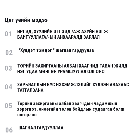
Цаг үеийн мэдээ
ИРГЭД, ХУУЛИЙН ЭТГЭЭД /АЖ АХУЙН НЭГЖ
01
БАЙГУУЛЛАГА/-ЫН АНХААРАЛД ЗАРЛАЛ
"Хүндэт тэмдэг " шагнал гардуулав
02
ТӨРИЙН ЗАХИРГААНЫ АЛБАН ХААГЧИД ТАВАН ЖИЛД
03
НЭГ УДАА МӨНГӨН УРАМШУУЛАЛ ОЛГОНО
ХАРЬЯАЛЛЫН БУС НЭХЭМЖЛЭЛИЙГ ХҮЛЭЭН АВАХААС
04
ТАТГАЛЗАНА
Төрийн захиргааны албан хаагчдын чадамжын
05
хэрэгцээ, өнөөгийн төлөв байдлын судалгаа болж
өнгөрлөө
ШАГНАЛ ГАРДУУЛЛАА
06