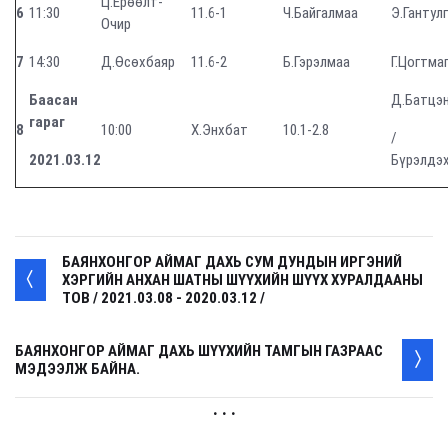
Ц.Ерөөлт-
6
11:30
11.6-1
Ч.Байгалмаа
Э.Гантул
Очир
7
14:30
Д.Өсөхбаяр
11.6-2
Б.Гэрэлмаа
Г.Цогтма
Баасан
Д.Батцэн
гараг
8
10:00
Х.Энхбат
10.1-2.8
/
2021.03.12
Бүрэлдэ
БАЯНХОНГОР АЙМАГ ДАХЬ СУМ ДУНДЫН ИРГЭНИЙ
ХЭРГИЙН АНХАН ШАТНЫ ШҮҮХИЙН ШҮҮХ ХУРАЛДААНЫ
ТОВ / 2021.03.08 - 2020.03.12 /
БАЯНХОНГОР АЙМАГ ДАХЬ ШҮҮХИЙН ТАМГЫН ГАЗРААС
МЭДЭЭЛЖ БАЙНА.
. . .