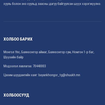
хууль болон энэ хуульд заасны дагуу байгуулсан шүүх хэрэгжүүлнэ.
ХОЛБОО БАРИХ
Монгол Улс, Баянхонгор аймаг, Баянхонгор сум, Номгон 1-р баг,
Шүүхийн байр
Мэдээлэл лавлагаа: 70440003
Цахим шуудангийн хаяг: bayankhongor_tg@shuukh.mn
ХОЛБООСУУД