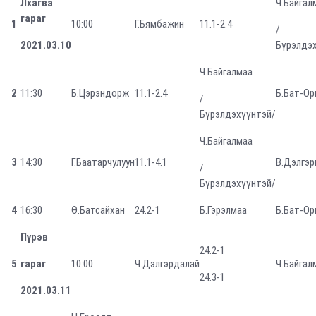
Лхагва
Ч.Байгал
гараг
1
10:00
Г.Бямбажин
11.1-2.4
/
20
21
.03.10
Бүрэлдэ
Ч.Байгалмаа
2
11:30
Б.Цэрэндорж
11.1-2.4
Б.Бат-Ор
/
Бүрэлдэхүүнтэй/
Ч.Байгалмаа
3
14:30
Г.Баатарчулуун
11.1-4.1
В.Дэлгэр
/
Бүрэлдэхүүнтэй/
4
16:30
Ө.Батсайхан
24.2-1
Б.Гэрэлмаа
Б.Бат-Ор
Пүрэв
24.2-1
5
гараг
10:00
Ч.Дэлгэрдалай
Ч.Байгал
24.3-1
2021.03.11