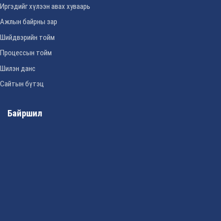
Иргэдийг хүлээн авах хуваарь
Ажлын байрны зар
Шийдвэрийн тойм
Процессын тойм
Шилэн данс
Сайтын бүтэц
Байршил