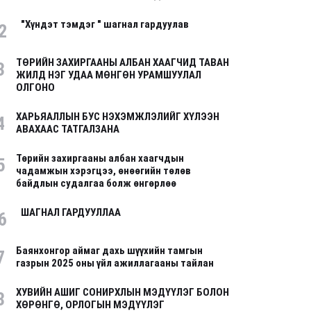
"Хүндэт тэмдэг " шагнал гардуулав
2
ТӨРИЙН ЗАХИРГААНЫ АЛБАН ХААГЧИД ТАВАН
3
ЖИЛД НЭГ УДАА МӨНГӨН УРАМШУУЛАЛ
ОЛГОНО
ХАРЬЯАЛЛЫН БУС НЭХЭМЖЛЭЛИЙГ ХҮЛЭЭН
4
АВАХААС ТАТГАЛЗАНА
Төрийн захиргааны албан хаагчдын
5
чадамжын хэрэгцээ, өнөөгийн төлөв
байдлын судалгаа болж өнгөрлөө
ШАГНАЛ ГАРДУУЛЛАА
6
Баянхонгор аймаг дахь шүүхийн тамгын
7
газрын 2025 оны үйл ажиллагааны тайлан
ХУВИЙН АШИГ СОНИРХЛЫН МЭДҮҮЛЭГ БОЛОН
8
ХӨРӨНГӨ, ОРЛОГЫН МЭДҮҮЛЭГ