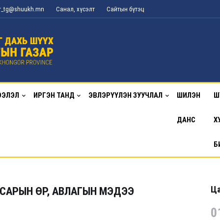
or_tg@shuukh.mn
Санал, хүсэлт
Сайтын бүтэц
ЭЭЛЭЛ
ИРГЭН ТАНД
ЭВЛЭРҮҮЛЭН ЗУУЧЛАЛ
ШИЛЭН
Ш
ДАНС
Х
Б
Ца
 САРЫН ӨР, АВЛАГЫН МЭДЭЭ
0