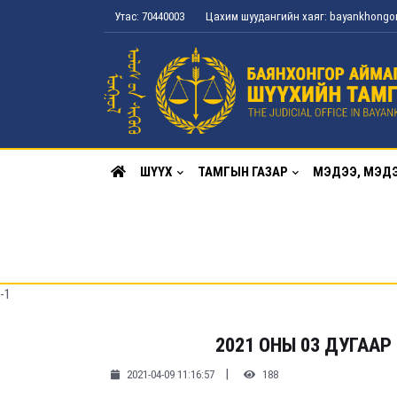
Утас: 70440003
Цахим шуудангийн хаяг: bayankhong
ШҮҮХ
ТАМГЫН ГАЗАР
МЭДЭЭ, МЭД
-1
2021 ОНЫ 03 ДУГААР
|
2021-04-09 11:16:57
188