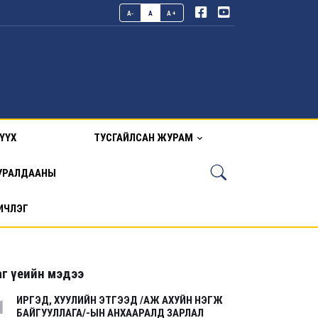
A-
A
A+
ҮҮХ
ТУСГАЙЛСАН ЖУРАМ
УРАЛДААНЫ
ИЧЛЭГ
г үеийн мэдээ
ИРГЭД, ХУУЛИЙН ЭТГЭЭД /АЖ АХУЙН НЭГЖ
1
БАЙГУУЛЛАГА/-ЫН АНХААРАЛД ЗАРЛАЛ