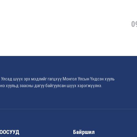
0
 Улсад шүүх эрх мэдлийг гагцхүү Монгол Улсын Үндсэн хууль
нэ хуульд заасны дагуу байгуулсан шүүх хэрэгжүүлнэ.
ООСУУД
Байршил