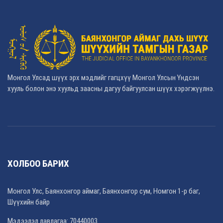
Монгол Улсад шүүх эрх мэдлийг гагцхүү Монгол Улсын Үндсэн
хууль болон энэ хуульд заасны дагуу байгуулсан шүүх хэрэгжүүлнэ.
ХОЛБОО БАРИХ
Монгол Улс, Баянхонгор аймаг, Баянхонгор сум, Номгон 1-р баг,
Шүүхийн байр
Мэдээлэл лавлагаа: 70440003