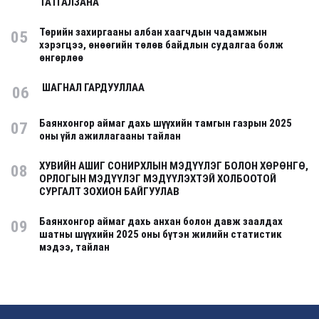
ТАТГАЛЗАНА
Төрийн захиргааны албан хаагчдын чадамжын
05
хэрэгцээ, өнөөгийн төлөв байдлын судалгаа болж
өнгөрлөө
ШАГНАЛ ГАРДУУЛЛАА
06
Баянхонгор аймаг дахь шүүхийн тамгын газрын 2025
07
оны үйл ажиллагааны тайлан
ХУВИЙН АШИГ СОНИРХЛЫН МЭДҮҮЛЭГ БОЛОН ХӨРӨНГӨ,
08
ОРЛОГЫН МЭДҮҮЛЭГ МЭДҮҮЛЭХТЭЙ ХОЛБООТОЙ
СУРГАЛТ ЗОХИОН БАЙГУУЛАВ
Баянхонгор аймаг дахь анхан болон давж заалдах
09
шатны шүүхийн 2025 оны бүтэн жилийн статистик
мэдээ, тайлан