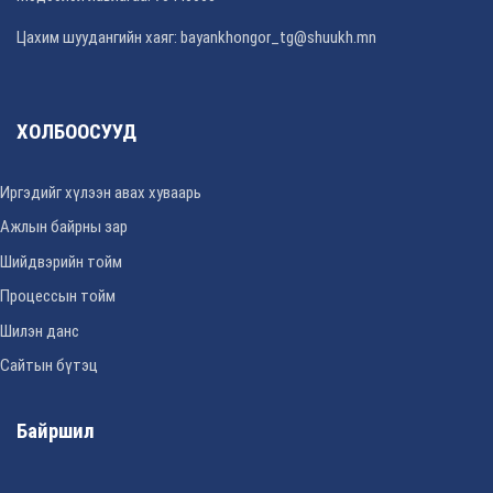
Цахим шуудангийн хаяг: bayankhongor_tg@shuukh.mn
ХОЛБООСУУД
Иргэдийг хүлээн авах хуваарь
Ажлын байрны зар
Шийдвэрийн тойм
Процессын тойм
Шилэн данс
Сайтын бүтэц
Байршил