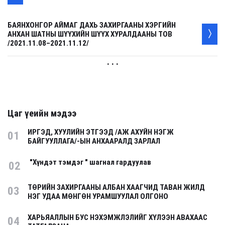
БАЯНХОНГОР АЙМАГ ДАХЬ ЗАХИРГААНЫ ХЭРГИЙН
АНХАН ШАТНЫ ШҮҮХИЙН ШҮҮХ ХУРАЛДААНЫ ТОВ
/2021.11.08–2021.11.12/
. . .
Цаг үеийн мэдээ
ИРГЭД, ХУУЛИЙН ЭТГЭЭД /АЖ АХУЙН НЭГЖ
01
БАЙГУУЛЛАГА/-ЫН АНХААРАЛД ЗАРЛАЛ
"Хүндэт тэмдэг " шагнал гардуулав
02
ТӨРИЙН ЗАХИРГААНЫ АЛБАН ХААГЧИД ТАВАН ЖИЛД
03
НЭГ УДАА МӨНГӨН УРАМШУУЛАЛ ОЛГОНО
ХАРЬЯАЛЛЫН БУС НЭХЭМЖЛЭЛИЙГ ХҮЛЭЭН АВАХААС
04