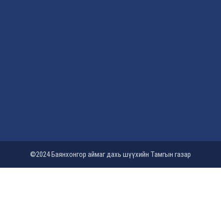
©2024 Баянхонгор аймаг дахь шүүхийн Тамгын газар