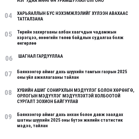
НЭГ УДАА МӨНГӨН УРАМШУУЛАЛ ОЛГОНО
ХАРЬЯАЛЛЫН БУС НЭХЭМЖЛЭЛИЙГ ХҮЛЭЭН АВАХААС
04
ТАТГАЛЗАНА
Төрийн захиргааны албан хаагчдын чадамжын
05
хэрэгцээ, өнөөгийн төлөв байдлын судалгаа болж
өнгөрлөө
ШАГНАЛ ГАРДУУЛЛАА
06
Баянхонгор аймаг дахь шүүхийн тамгын газрын 2025
07
оны үйл ажиллагааны тайлан
ХУВИЙН АШИГ СОНИРХЛЫН МЭДҮҮЛЭГ БОЛОН ХӨРӨНГӨ,
08
ОРЛОГЫН МЭДҮҮЛЭГ МЭДҮҮЛЭХТЭЙ ХОЛБООТОЙ
СУРГАЛТ ЗОХИОН БАЙГУУЛАВ
Баянхонгор аймаг дахь анхан болон давж заалдах
09
шатны шүүхийн 2025 оны бүтэн жилийн статистик
мэдээ, тайлан