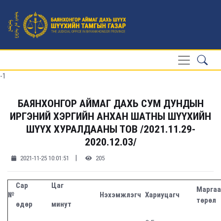
-1
БАЯНХОНГОР АЙМАГ ДАХЬ СУМ ДУНДЫН
ИРГЭНИЙ ХЭРГИЙН АНХАН ШАТНЫ ШҮҮХИЙН
ШҮҮХ ХУРАЛДААНЫ ТОВ /2021.11.29-
2020.12.03/
|
2021-11-25 10:01:51
205
Сар
Цаг
Марга
№
Нэхэмжлэгч
Хариуцагч
төрөл
өдөр
минут