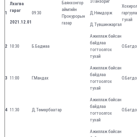
Э.Ганзориг
Баянхонгор
Лхагва
Хохиро
аймгийн
гараг
1
09:30
Д.Нямдорж
гаргуул
Прокурорын
тухай
2021.1
2
.01
газар
Д.Түвшинжаргал
Ажиллаж байсан
байдлаа
2
10:30
Б.Бадмаа
О.Батд
тогтоолгох
тухай
Ажиллаж байсан
байдлаа
3
11:00
Г.Мандах
О.Батд
тогтоолгох
тухай
Ажиллаж байсан
байдлаа
4
11:30
Д.Төмөрбаатар
О.Батд
тогтоолгох
тухай
Ажиллаж байсан