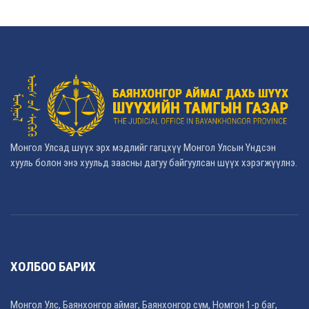
Монгол Улсад шүүх эрх мэдлийг гагцхүү Монгол Улсын Үндсэн
хууль болон энэ хуульд заасны дагуу байгуулсан шүүх хэрэгжүүлнэ.
ХОЛБОО БАРИХ
Монгол Улс, Баянхонгор аймаг, Баянхонгор сум, Номгон 1-р баг,