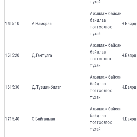
тухай
Ажиллаж байсан
байдлаа
14
15:10
А.Намсрай
Ч.Баярц
тогтоолгох
тухай
Ажиллаж байсан
байдлаа
15
15:20
Д.Гантулга
Ч.Баярц
тогтоолгох
тухай
Ажиллаж байсан
байдлаа
16
15:30
Д.Түвшинбилэг
Ч.Баярц
тогтоолгох
тухай
Ажиллаж байсан
байдлаа
17
15:40
Ө.Байгалмаа
Ч.Баярц
тогтоолгох
тухай