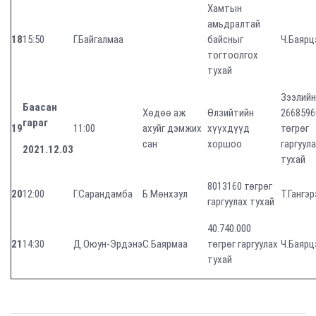
Хамтын
амьдралтай
18
15:50
Г.Байгалмаа
байсныг
Ч.Баярц
тогтоолгох
тухай
Зээлийн
Баасан
Хөдөө аж
Өлзийтийн
2668596
гараг
19
11:00
ахуйг дэмжих
хүүхдүүд
төгрөг
сан
хоршоо
гаргуул
2021.12.03
тухай
8013160 төгрөг
20
12:00
Г.Сарандамба
Б.Мөнхзул
Т.Гангэр
гаргуулах тухай
40.740.000
21
14:30
Д.Оюун-Эрдэнэ
С.Баярмаа
төгрөг гаргуулах
Ч.Баярц
тухай