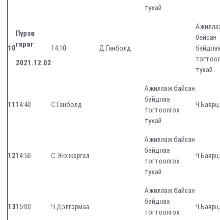
тухай
Ажилла
Пүрэв
байсан
гараг
10
14:10
Д.Ганболд
байдла
тогтоо
2021.12.02
тухай
Ажиллаж байсан
байдлаа
11
14:40
С.Ганболд
Ч.Баярц
тогтоолгох
тухай
Ажиллаж байсан
байдлаа
12
14:50
С.Энхжаргал
Ч.Баярц
тогтоолгох
тухай
Ажиллаж байсан
байдлаа
13
15:00
Ч.Дэлгэрмаа
Ч.Баярц
тогтоолгох