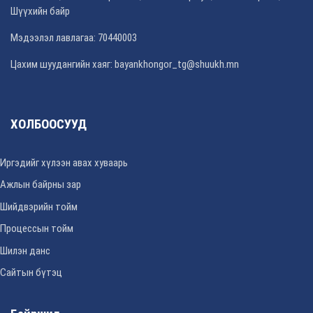
Шүүхийн байр
Мэдээлэл лавлагаа: 70440003
Цахим шуудангийн хаяг: bayankhongor_tg@shuukh.mn
ХОЛБООСУУД
Иргэдийг хүлээн авах хуваарь
Ажлын байрны зар
Шийдвэрийн тойм
Процессын тойм
Шилэн данс
Сайтын бүтэц