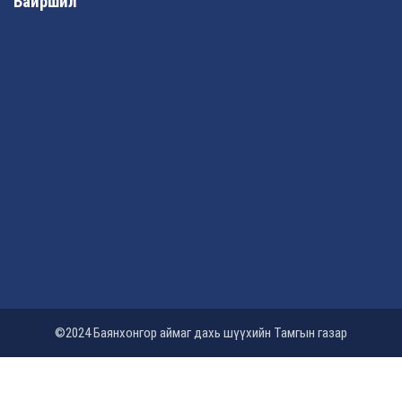
Байршил
©2024 Баянхонгор аймаг дахь шүүхийн Тамгын газар