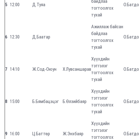
байдлаа
5
12:00
Д.Туяа
О.Батд
тогтоолгох
тухай
Ажиллаж байсан
байдлаа
6
12:30
Д.Баатар
О.Батд
тогтоолгох
тухай
Хүүхдийн
тэтгэлэг
7
14:10
Ж.Сод-Оюун
Х.Лувсаншарав
О.Батд
тогтоолгох
тухай
Хүүхдийн
тэтгэлэг
8
15:00
Б.Бямбацэцэг
Б.Өлзийбаяр
О.Батд
тогтоолгох
тухай
Хүүхдийн
тэтгэлэг
9
16:00
Ц.Баттөр
Ж.Энхбаяр
О.Батд
тогтоолгох