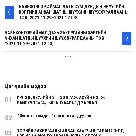
БАЯНХОНГОР АЙМАГ ДАХЬ СУМ ДУНДЫН ЭРҮҮГИЙН
ХЭРГИЙН АНХАН ШАТНЫ ШҮҮХИЙН ШҮҮХ ХУРАЛДААНЫ
ТОВ /2021.11.29–2021.12.03/
БАЯНХОНГОР АЙМАГ ДАХЬ ЗАХИРГААНЫ ХЭРГИЙН
АНХАН ШАТНЫ ШҮҮХИЙН ШҮҮХ ХУРАЛДААНЫ ТОВ
/2021.11.29–2021.12.03/
. . .
Цаг үеийн мэдээ
ИРГЭД, ХУУЛИЙН ЭТГЭЭД /АЖ АХУЙН НЭГЖ
01
БАЙГУУЛЛАГА/-ЫН АНХААРАЛД ЗАРЛАЛ
"Хүндэт тэмдэг " шагнал гардуулав
02
ТӨРИЙН ЗАХИРГААНЫ АЛБАН ХААГЧИД ТАВАН ЖИЛД
03