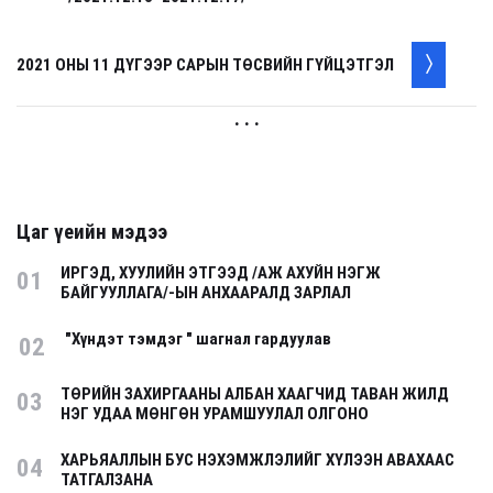
2021 ОНЫ 11 ДҮГЭЭР САРЫН ТӨСВИЙН ГҮЙЦЭТГЭЛ
. . .
Цаг үеийн мэдээ
ИРГЭД, ХУУЛИЙН ЭТГЭЭД /АЖ АХУЙН НЭГЖ
01
БАЙГУУЛЛАГА/-ЫН АНХААРАЛД ЗАРЛАЛ
"Хүндэт тэмдэг " шагнал гардуулав
02
ТӨРИЙН ЗАХИРГААНЫ АЛБАН ХААГЧИД ТАВАН ЖИЛД
03
НЭГ УДАА МӨНГӨН УРАМШУУЛАЛ ОЛГОНО
ХАРЬЯАЛЛЫН БУС НЭХЭМЖЛЭЛИЙГ ХҮЛЭЭН АВАХААС
04
ТАТГАЛЗАНА