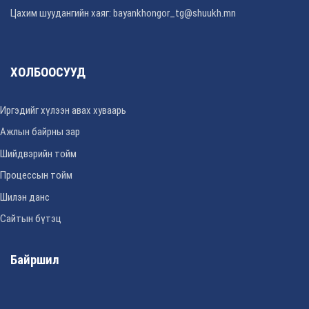
Цахим шуудангийн хаяг: bayankhongor_tg@shuukh.mn
ХОЛБООСУУД
Иргэдийг хүлээн авах хуваарь
Ажлын байрны зар
Шийдвэрийн тойм
Процессын тойм
Шилэн данс
Сайтын бүтэц
Байршил