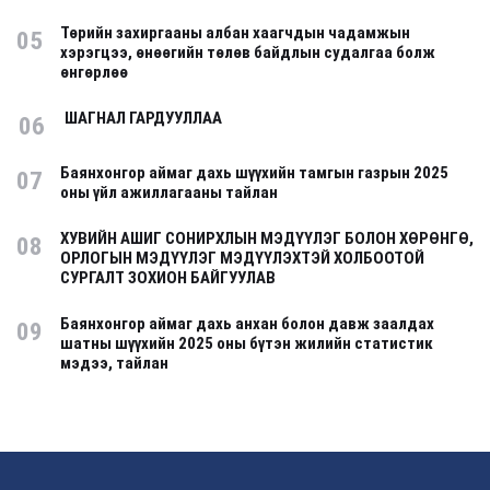
Төрийн захиргааны албан хаагчдын чадамжын
05
хэрэгцээ, өнөөгийн төлөв байдлын судалгаа болж
өнгөрлөө
ШАГНАЛ ГАРДУУЛЛАА
06
Баянхонгор аймаг дахь шүүхийн тамгын газрын 2025
07
оны үйл ажиллагааны тайлан
ХУВИЙН АШИГ СОНИРХЛЫН МЭДҮҮЛЭГ БОЛОН ХӨРӨНГӨ,
08
ОРЛОГЫН МЭДҮҮЛЭГ МЭДҮҮЛЭХТЭЙ ХОЛБООТОЙ
СУРГАЛТ ЗОХИОН БАЙГУУЛАВ
Баянхонгор аймаг дахь анхан болон давж заалдах
09
шатны шүүхийн 2025 оны бүтэн жилийн статистик
мэдээ, тайлан