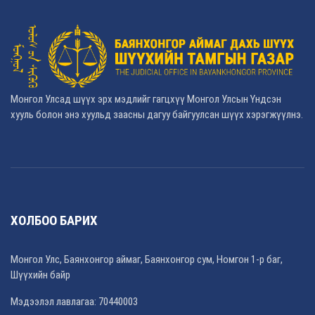
Монгол Улсад шүүх эрх мэдлийг гагцхүү Монгол Улсын Үндсэн
хууль болон энэ хуульд заасны дагуу байгуулсан шүүх хэрэгжүүлнэ.
ХОЛБОО БАРИХ
Монгол Улс, Баянхонгор аймаг, Баянхонгор сум, Номгон 1-р баг,
Шүүхийн байр
Мэдээлэл лавлагаа: 70440003