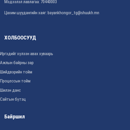
Мэдээлэл лавлагаа: 70440003
Цахим шуудангийн хаяг: bayankhongor_tg@shuukh.mn
ХОЛБООСУУД
Иргэдийг хүлээн авах хуваарь
Ажлын байрны зар
Шийдвэрийн тойм
Процессын тойм
Шилэн данс
Сайтын бүтэц
Байршил