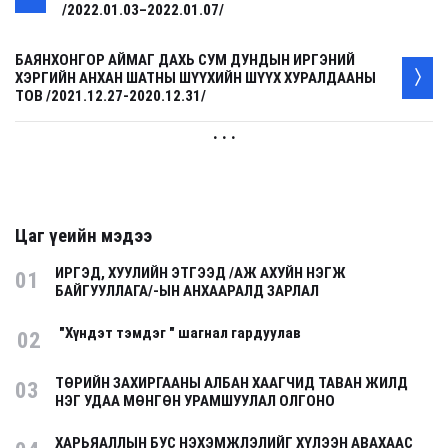
/2022.01.03–2022.01.07/
БАЯНХОНГОР АЙМАГ ДАХЬ СУМ ДУНДЫН ИРГЭНИЙ
ХЭРГИЙН АНХАН ШАТНЫ ШҮҮХИЙН ШҮҮХ ХУРАЛДААНЫ
ТОВ /2021.12.27-2020.12.31/
. . .
Цаг үеийн мэдээ
ИРГЭД, ХУУЛИЙН ЭТГЭЭД /АЖ АХУЙН НЭГЖ
01
БАЙГУУЛЛАГА/-ЫН АНХААРАЛД ЗАРЛАЛ
"Хүндэт тэмдэг " шагнал гардуулав
02
ТӨРИЙН ЗАХИРГААНЫ АЛБАН ХААГЧИД ТАВАН ЖИЛД
03
НЭГ УДАА МӨНГӨН УРАМШУУЛАЛ ОЛГОНО
ХАРЬЯАЛЛЫН БУС НЭХЭМЖЛЭЛИЙГ ХҮЛЭЭН АВАХААС