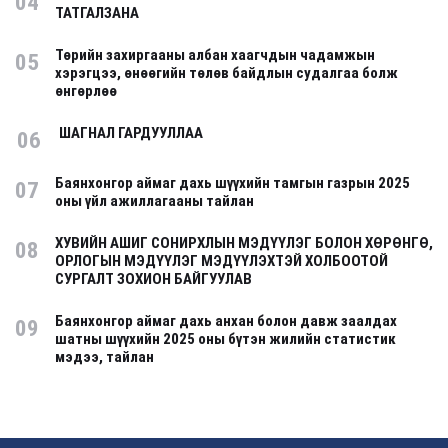
04
ТАТГАЛЗАНА
Төрийн захиргааны албан хаагчдын чадамжын
05
хэрэгцээ, өнөөгийн төлөв байдлын судалгаа болж
өнгөрлөө
ШАГНАЛ ГАРДУУЛЛАА
06
Баянхонгор аймаг дахь шүүхийн тамгын газрын 2025
07
оны үйл ажиллагааны тайлан
ХУВИЙН АШИГ СОНИРХЛЫН МЭДҮҮЛЭГ БОЛОН ХӨРӨНГӨ,
08
ОРЛОГЫН МЭДҮҮЛЭГ МЭДҮҮЛЭХТЭЙ ХОЛБООТОЙ
СУРГАЛТ ЗОХИОН БАЙГУУЛАВ
Баянхонгор аймаг дахь анхан болон давж заалдах
09
шатны шүүхийн 2025 оны бүтэн жилийн статистик
мэдээ, тайлан