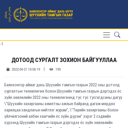
-1
ДОТООД СУРГАЛТ ЗОХИОН БАЙГУУЛЛАА
|
2022-04-21 10:06:19
190
Баянхонгор аймаг дахь Шүүхийн тамгын газрын 2022 оны дотоод
сургалтын төлөвлөгөө болон Шүүхийн тамгын газрын дэргэдэх ёс
зүйн зөвлөлийн 2022 оны төлөвлөгөөнд тус тус тусгагдсаны дагуу
\"Шүүхийн захиргааны ажилтны ажлын байранд дагаж мөрдөх
харилцаа хандлагын нийтлэг журам”, \"Төрийн захиргааны болон
үйлчилгээний албан хаагчийн ёс зүйн дүрэм” зэрэг 2 сэдвийн
хүрээнд Шүүхийн тамгын газрын дэргэдэх ёс зүйн зөвлөлийн