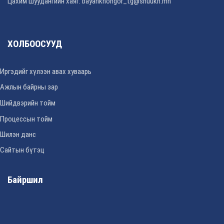
Цахим шуудангийн хаяг: bayankhongor_tg@shuukh.mn
ХОЛБООСУУД
Иргэдийг хүлээн авах хуваарь
Ажлын байрны зар
Шийдвэрийн тойм
Процессын тойм
Шилэн данс
Сайтын бүтэц
Байршил