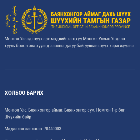
Монгол Улсад шүүх эрх мэдлийг гагцхүү Монгол Улсын Үндсэн
хууль болон энэ хуульд заасны дагуу байгуулсан шүүх хэрэгжүүлнэ.
ХОЛБОО БАРИХ
Монгол Улс, Баянхонгор аймаг, Баянхонгор сум, Номгон 1-р баг,
Шүүхийн байр
Мэдээлэл лавлагаа: 70440003