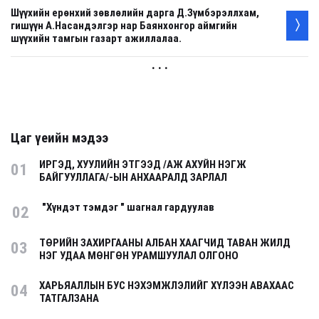
Шүүхийн ерөнхий зөвлөлийн дарга Д.Зүмбэрэллхам,
гишүүн А.Насандэлгэр нар Баянхонгор аймгийн
шүүхийн тамгын газарт ажиллалаа.
. . .
Цаг үеийн мэдээ
ИРГЭД, ХУУЛИЙН ЭТГЭЭД /АЖ АХУЙН НЭГЖ
01
БАЙГУУЛЛАГА/-ЫН АНХААРАЛД ЗАРЛАЛ
"Хүндэт тэмдэг " шагнал гардуулав
02
ТӨРИЙН ЗАХИРГААНЫ АЛБАН ХААГЧИД ТАВАН ЖИЛД
03
НЭГ УДАА МӨНГӨН УРАМШУУЛАЛ ОЛГОНО
ХАРЬЯАЛЛЫН БУС НЭХЭМЖЛЭЛИЙГ ХҮЛЭЭН АВАХААС
04
ТАТГАЛЗАНА