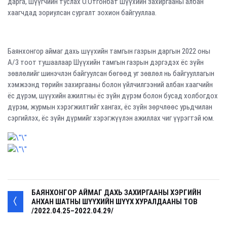
дарга, шүүгчийн туслах О.Отгонбат шүүхийн захиргааны албан
хаагчдад зориулсан сургалт зохион байгууллаа.
Баянхонгор аймаг дахь шүүхийн тамгын газрын даргын 2022 оны
А/3 тоот тушаалаар Шүүхийн тамгын газрын дэргэдэх ёс зүйн
зөвлөлийг шинэчлэн байгуулсан бөгөөд уг зөвлөл нь байгууллагын
хэмжээнд төрийн захиргааны болон үйлчилгээний албан хаагчийн
ёс дүрэм, шүүхийн ажилтны ёс зүйн дүрэм болон бусад холбогдох
дүрэм, журмын хэрэгжилтийг хангах, ёс зүйн зөрчлөөс урьдчилан
сэргийлэх, ёс зүйн дүрмийг хэрэгжүүлэн ажиллах чиг үүрэгтэй юм.
БАЯНХОНГОР АЙМАГ ДАХЬ ЗАХИРГААНЫ ХЭРГИЙН
АНХАН ШАТНЫ ШҮҮХИЙН ШҮҮХ ХУРАЛДААНЫ ТОВ
/2022.04.25–2022.04.29/