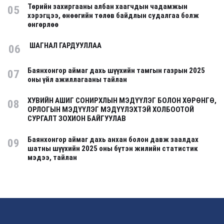
Төрийн захиргааны албан хаагчдын чадамжын
05
хэрэгцээ, өнөөгийн төлөв байдлын судалгаа болж
өнгөрлөө
ШАГНАЛ ГАРДУУЛЛАА
06
Баянхонгор аймаг дахь шүүхийн тамгын газрын 2025
07
оны үйл ажиллагааны тайлан
ХУВИЙН АШИГ СОНИРХЛЫН МЭДҮҮЛЭГ БОЛОН ХӨРӨНГӨ,
08
ОРЛОГЫН МЭДҮҮЛЭГ МЭДҮҮЛЭХТЭЙ ХОЛБООТОЙ
СУРГАЛТ ЗОХИОН БАЙГУУЛАВ
Баянхонгор аймаг дахь анхан болон давж заалдах
09
шатны шүүхийн 2025 оны бүтэн жилийн статистик
мэдээ, тайлан