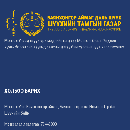
Монгол Улсад шүүх эрх мэдлийг гагцхүү Монгол Улсын Үндсэн
хууль болон энэ хуульд заасны дагуу байгуулсан шүүх хэрэгжүүлнэ.
ХОЛБОО БАРИХ
Монгол Улс, Баянхонгор аймаг, Баянхонгор сум, Номгон 1-р баг,
Шүүхийн байр
Мэдээлэл лавлагаа: 70440003