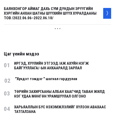
БАЯНХОНГОР АЙМАГ ДАХЬ СУМ ДУНДЫН ЭРҮҮГИЙН
ХЭРГИЙН АНХАН ШАТНЫ ШҮҮХИЙН ШҮҮХ ХУРАЛДААНЫ
ТОВ /2022.06.06–2022.06.10/
. . .
Цаг үеийн мэдээ
ИРГЭД, ХУУЛИЙН ЭТГЭЭД /АЖ АХУЙН НЭГЖ
01
БАЙГУУЛЛАГА/-ЫН АНХААРАЛД ЗАРЛАЛ
"Хүндэт тэмдэг " шагнал гардуулав
02
ТӨРИЙН ЗАХИРГААНЫ АЛБАН ХААГЧИД ТАВАН ЖИЛД
03
НЭГ УДАА МӨНГӨН УРАМШУУЛАЛ ОЛГОНО
ХАРЬЯАЛЛЫН БУС НЭХЭМЖЛЭЛИЙГ ХҮЛЭЭН АВАХААС
04
ТАТГАЛЗАНА