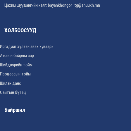
Цахим шуудангийн хаяг: bayankhongor_tg@shuukh.mn
ХОЛБООСУУД
Иргэдийг хүлээн авах хуваарь
Ажлын байрны зар
Шийдвэрийн тойм
Процессын тойм
Шилэн данс
Сайтын бүтэц
Байршил