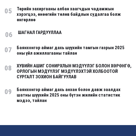
Төрийн захиргааны албан хаагчдын чадамжын
05
хэрэгцээ, өнөөгийн төлөв байдлын судалгаа болж
өнгөрлөө
ШАГНАЛ ГАРДУУЛЛАА
06
Баянхонгор аймаг дахь шүүхийн тамгын газрын 2025
07
оны үйл ажиллагааны тайлан
ХУВИЙН АШИГ СОНИРХЛЫН МЭДҮҮЛЭГ БОЛОН ХӨРӨНГӨ,
08
ОРЛОГЫН МЭДҮҮЛЭГ МЭДҮҮЛЭХТЭЙ ХОЛБООТОЙ
СУРГАЛТ ЗОХИОН БАЙГУУЛАВ
Баянхонгор аймаг дахь анхан болон давж заалдах
09
шатны шүүхийн 2025 оны бүтэн жилийн статистик
мэдээ, тайлан