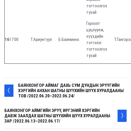
тогтоолгох
тухай
Гэрлэлт
цуцлуулж,
хүүхдийн
16
17:00
Т.Ариунтуул
Б.Баянмөнх
Т.Гангэрэ
тэтгэлэг
тогтоолгох
тухай
БАЯНХОНГОР АЙМАГ ДАХЬ СУМ ДУНДЫН ЭРҮҮГИЙН
ХЭРГИЙН АНХАН ШАТНЫ ШҮҮХИЙН ШҮҮХ ХУРАЛДААНЫ
ТОВ /2022.06.20–2022.06.24/
БАЯНХОНГОР АЙМГИЙН ЭРҮҮ, ИРГЭНИЙ ХЭРГИЙН
ДАВЖ ЗААЛДАХ ШАТНЫ ШҮҮХИЙН ШҮҮХ ХУРАЛДААНЫ
ЗАР /2022.06.13–2022.06.17/