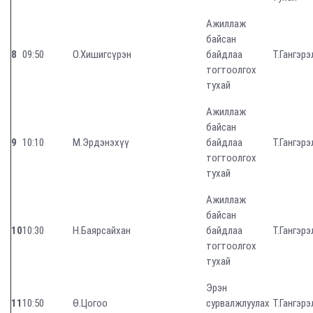
Ажиллаж
байсан
8
09:50
О.Хишигсүрэн
байдлаа
Т.Гангэрэ
тогтоолгох
тухай
Ажиллаж
байсан
9
10:10
М.Эрдэнэхүү
байдлаа
Т.Гангэрэ
тогтоолгох
тухай
Ажиллаж
байсан
10
10:30
Н.Баярсайхан
байдлаа
Т.Гангэрэ
тогтоолгох
тухай
Эрэн
11
10:50
Ө.Цогоо
сурвалжлуулах
Т.Гангэрэ