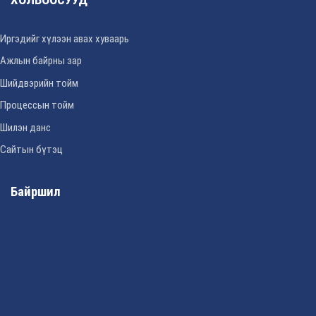
Иргэдийг хүлээн авах хуваарь
Ажлын байрны зар
Шийдвэрийн тойм
Процессын тойм
Шилэн данс
Сайтын бүтэц
Байршил