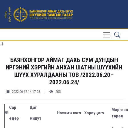
-1
БАЯНХОНГОР АЙМАГ ДАХЬ СУМ ДУНДЫН
ИРГЭНИЙ ХЭРГИЙН АНХАН ШАТНЫ ШҮҮХИЙН
ШҮҮХ ХУРАЛДААНЫ ТОВ /2022.06.20–
2022.06.24/
|
2022-06-17 14:17:28
203
Сар
Цаг
Маргаа
№
Нэхэмжлэгч
Хариуцагч
төрөл
өдөр
минут