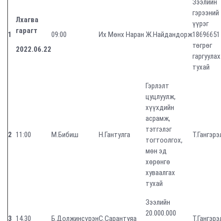
Зээлийн
гэрээний
Лхагва
үүрэг
гарагт
1
09:00
Их Мөнх Наран
Ж.Найдандорж
18696651
төгрөг
2022.06.22
гаргуулах
тухай
Гэрлэлт
цуцлуулж,
хүүхдийн
асрамж,
тэтгэлэг
2
11:00
М.Бибиш
Н.Гантулга
Т.Гангэрэ
тогтоолгох,
мөн эд
хөрөнгө
хуваалгах
тухай
Зээлийн
20.000.000
3
14.30
Б.Должинсүрэн
С.Сарантуяа
Т.Гангэрэ