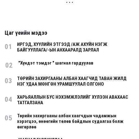
. . .
Цаг үеийн мэдээ
ИРГЭД, ХУУЛИЙН ЭТГЭЭД /АЖ АХУЙН НЭГЖ
01
БАЙГУУЛЛАГА/-ЫН АНХААРАЛД ЗАРЛАЛ
"Хүндэт тэмдэг " шагнал гардуулав
02
ТӨРИЙН ЗАХИРГААНЫ АЛБАН ХААГЧИД ТАВАН ЖИЛД
03
НЭГ УДАА МӨНГӨН УРАМШУУЛАЛ ОЛГОНО
ХАРЬЯАЛЛЫН БУС НЭХЭМЖЛЭЛИЙГ ХҮЛЭЭН АВАХААС
04
ТАТГАЛЗАНА
Төрийн захиргааны албан хаагчдын чадамжын
05
хэрэгцээ, өнөөгийн төлөв байдлын судалгаа болж
өнгөрлөө