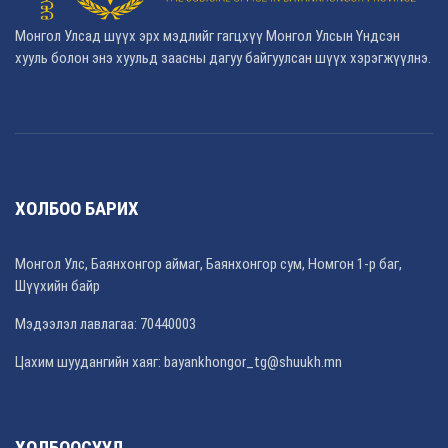
Монгол Улсад шүүх эрх мэдлийг гагцхүү Монгол Улсын Үндсэн
хууль болон энэ хуульд заасны дагуу байгуулсан шүүх хэрэгжүүлнэ.
ХОЛБОО БАРИХ
Монгол Улс, Баянхонгор аймаг, Баянхонгор сум, Номгон 1-р баг,
Шүүхийн байр
Мэдээлэл лавлагаа: 70440003
Цахим шуудангийн хаяг: bayankhongor_tg@shuukh.mn
ХОЛБООСУУД