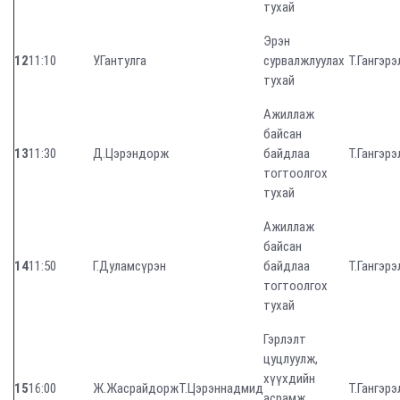
тухай
Эрэн
12
11:10
У.Гантулга
сурвалжлуулах
Т.Гангэрэ
тухай
Ажиллаж
байсан
13
11:30
Д.Цэрэндорж
байдлаа
Т.Гангэрэ
тогтоолгох
тухай
Ажиллаж
байсан
14
11:50
Г.Дуламсүрэн
байдлаа
Т.Гангэрэ
тогтоолгох
тухай
Гэрлэлт
цуцлуулж,
хүүхдийн
15
16:00
Ж.Жасрайдорж
Т.Цэрэннадмид
Т.Гангэрэ
асрамж