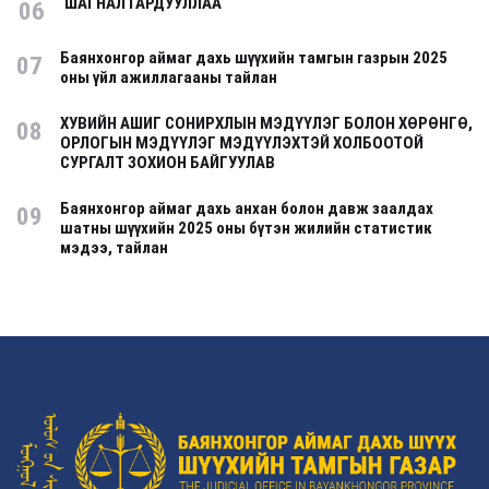
ШАГНАЛ ГАРДУУЛЛАА
06
Баянхонгор аймаг дахь шүүхийн тамгын газрын 2025
07
оны үйл ажиллагааны тайлан
ХУВИЙН АШИГ СОНИРХЛЫН МЭДҮҮЛЭГ БОЛОН ХӨРӨНГӨ,
08
ОРЛОГЫН МЭДҮҮЛЭГ МЭДҮҮЛЭХТЭЙ ХОЛБООТОЙ
СУРГАЛТ ЗОХИОН БАЙГУУЛАВ
Баянхонгор аймаг дахь анхан болон давж заалдах
09
шатны шүүхийн 2025 оны бүтэн жилийн статистик
мэдээ, тайлан