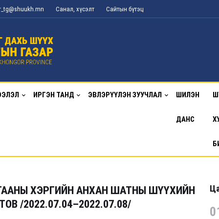
or_tg@shuukh.mn
Санал, хүсэлт
Сайтын бүтэц
ЭЭЛЭЛ
ИРГЭН ТАНД
ЭВЛЭРҮҮЛЭН ЗУУЧЛАЛ
ШИЛЭН
Ш
ДАНС
Х
Б
Ца
ГААНЫ ХЭРГИЙН АНХАН ШАТНЫ ШҮҮХИЙН
В /2022.07.04–2022.07.08/
0