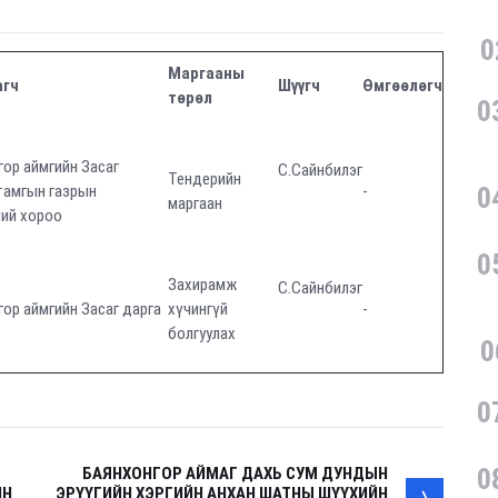
0
Маргааны
агч
Шүүгч
Өмгөөлөгч
төрөл
0
гор аймгийн Засаг
С.Сайнбилэг
Тендерийн
тамгын газрын
-
0
маргаан
ний хороо
0
Захирамж
С.Сайнбилэг
ор аймгийн Засаг дарга
хүчингүй
-
болгуулах
0
0
0
БАЯНХОНГОР АЙМАГ ДАХЬ СУМ ДУНДЫН
ЙН
ЭРҮҮГИЙН ХЭРГИЙН АНХАН ШАТНЫ ШҮҮХИЙН