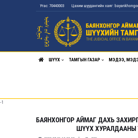
Утас: 70440003
Цахим шуудангийн хаяг: bayankhong
ШҮҮХ
ТАМГЫН ГАЗАР
МЭДЭЭ, МЭД
-1
БАЯНХОНГОР АЙМАГ ДАХЬ ЗАХИР
ШҮҮХ ХУРАЛДААНЫ ТО