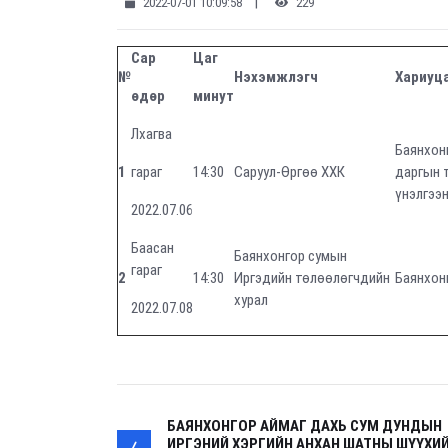
|
2022-07-01 10:09:58
229
Сар
Цаг
№
Нэхэмжлэгч
Хариуц
өдөр
минут
Лхагва
Баянхон
1
гараг
14:30
Саруул-Өргөө ХХК
даргын 
үнэлгээ
2022.07.06
Баасан
Баянхонгор сумын
гараг
2
14:30
Иргэдийн төлөөлөгчдийн
Баянхонг
хурал
2022.07.08
БАЯНХОНГОР АЙМАГ ДАХЬ СУМ ДУНДЫН
ИРГЭНИЙ ХЭРГИЙН АНХАН ШАТНЫ ШҮҮХИ