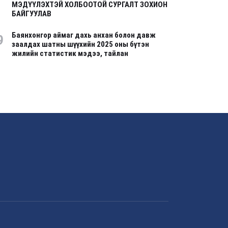
МЭДҮҮЛЭХТЭЙ ХОЛБООТОЙ СУРГАЛТ ЗОХИОН
БАЙГУУЛАВ
Баянхонгор аймаг дахь анхан болон давж
9
заалдах шатны шүүхийн 2025 оны бүтэн
жилийн статистик мэдээ, тайлан