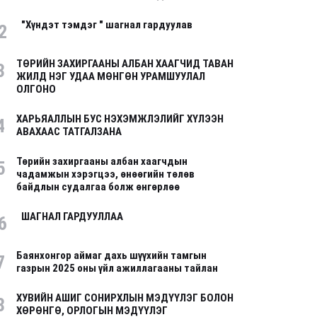
"Хүндэт тэмдэг " шагнал гардуулав
2
ТӨРИЙН ЗАХИРГААНЫ АЛБАН ХААГЧИД ТАВАН
3
ЖИЛД НЭГ УДАА МӨНГӨН УРАМШУУЛАЛ
ОЛГОНО
ХАРЬЯАЛЛЫН БУС НЭХЭМЖЛЭЛИЙГ ХҮЛЭЭН
4
АВАХААС ТАТГАЛЗАНА
Төрийн захиргааны албан хаагчдын
5
чадамжын хэрэгцээ, өнөөгийн төлөв
байдлын судалгаа болж өнгөрлөө
ШАГНАЛ ГАРДУУЛЛАА
6
Баянхонгор аймаг дахь шүүхийн тамгын
7
газрын 2025 оны үйл ажиллагааны тайлан
ХУВИЙН АШИГ СОНИРХЛЫН МЭДҮҮЛЭГ БОЛОН
8
ХӨРӨНГӨ, ОРЛОГЫН МЭДҮҮЛЭГ