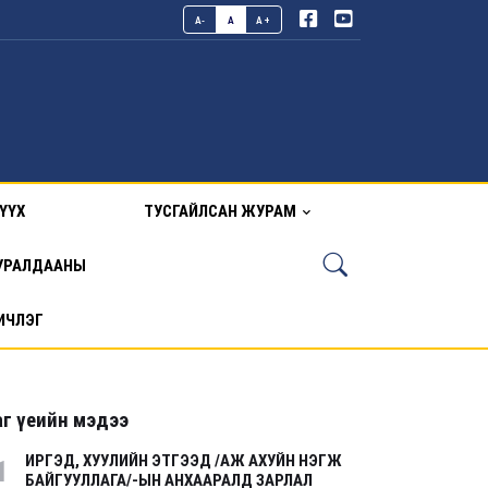
A-
A
A+
ҮҮХ
ТУСГАЙЛСАН ЖУРАМ
УРАЛДААНЫ
ИЧЛЭГ
г үеийн мэдээ
ИРГЭД, ХУУЛИЙН ЭТГЭЭД /АЖ АХУЙН НЭГЖ
1
БАЙГУУЛЛАГА/-ЫН АНХААРАЛД ЗАРЛАЛ