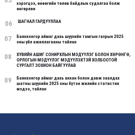
05
хэрэгцээ, өнөөгийн төлөв байдлын судалгаа болж
өнгөрлөө
ШАГНАЛ ГАРДУУЛЛАА
06
Баянхонгор аймаг дахь шүүхийн тамгын газрын 2025
07
оны үйл ажиллагааны тайлан
ХУВИЙН АШИГ СОНИРХЛЫН МЭДҮҮЛЭГ БОЛОН ХӨРӨНГӨ,
08
ОРЛОГЫН МЭДҮҮЛЭГ МЭДҮҮЛЭХТЭЙ ХОЛБООТОЙ
СУРГАЛТ ЗОХИОН БАЙГУУЛАВ
Баянхонгор аймаг дахь анхан болон давж заалдах
09
шатны шүүхийн 2025 оны бүтэн жилийн статистик
мэдээ, тайлан