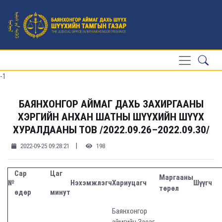
-1
БАЯНХОНГОР АЙМАГ ДАХЬ ЗАХИРГААНЫ
ХЭРГИЙН АНХАН ШАТНЫ ШҮҮХИЙН ШҮҮХ
ХУРАЛДААНЫ ТОВ /2022.09.26–2022.09.30/
|
2022-09-25 09:28:21
198
Сар
Цаг
Маргааны
№
Нэхэмжлэгч
Хариуцагч
Шүүгч
төрөл
өдөр
минут
Баянхонгор