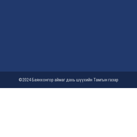
©2024 Баянхонгор аймаг дахь шүүхийн Тамгын газар