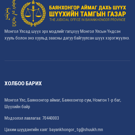
Монгол Улсад шүүх эрх мэдлийг гагцхүү Монгол Улсын Үндсэн
хууль болон энэ хуульд заасны дагуу байгуулсан шүүх хэрэгжүүлнэ.
ХОЛБОО БАРИХ
Монгол Улс, Баянхонгор аймаг, Баянхонгор сум, Номгон 1-р баг,
Шүүхийн байр
Мэдээлэл лавлагаа: 70440003
Цахим шуудангийн хаяг: bayankhongor_tg@shuukh.mn