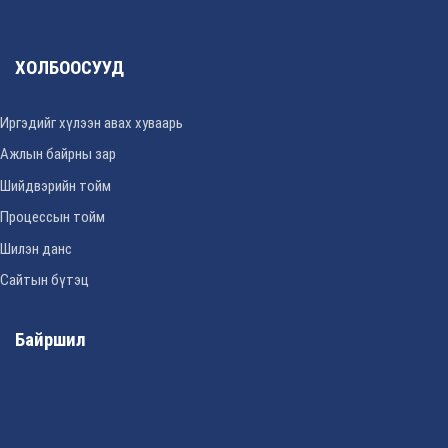
ХОЛБООСУУД
Иргэдийг хүлээн авах хуваарь
Ажлын байрны зар
Шийдвэрийн тойм
Процессын тойм
Шилэн данс
Сайтын бүтэц
Байршил