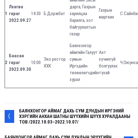
аймгийн Засаг
Лхагва
дарга, Газрын
Газрын
1
гараг
14:30
Б.Доржбат
харилцаа
С.Сайнби
маргаан
2022.09.27
барилга, хот
байгуулалтын
газар
Баянхонгор
аймгийн Галуут
Акт
Баасан
Эко рестор
сумын
хүчингүй
2
гараг
10:00
Ч.Оюунса
ХХК
Иргэдийн
болгуулах
2022.09.30
төлөөлөгчдийн
тухай
хурал
БАЯНХОНГОР АЙМАГ ДАХЬ СУМ ДУНДЫН ИРГЭНИЙ
ХЭРГИЙН АНХАН ШАТНЫ ШҮҮХИЙН ШҮҮХ ХУРАЛДААНЫ
ТОВ /2022.10.03–2022.10.07/
БАЯНХОНГОР АЙМАГ ДАХЬ СУМ ДУНДЫН ЭРҮҮГИЙН