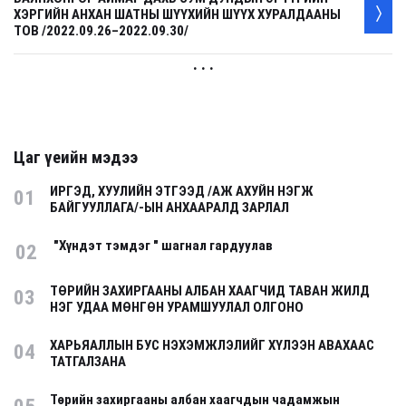
ХЭРГИЙН АНХАН ШАТНЫ ШҮҮХИЙН ШҮҮХ ХУРАЛДААНЫ
ТОВ /2022.09.26–2022.09.30/
. . .
Цаг үеийн мэдээ
ИРГЭД, ХУУЛИЙН ЭТГЭЭД /АЖ АХУЙН НЭГЖ
01
БАЙГУУЛЛАГА/-ЫН АНХААРАЛД ЗАРЛАЛ
"Хүндэт тэмдэг " шагнал гардуулав
02
ТӨРИЙН ЗАХИРГААНЫ АЛБАН ХААГЧИД ТАВАН ЖИЛД
03
НЭГ УДАА МӨНГӨН УРАМШУУЛАЛ ОЛГОНО
ХАРЬЯАЛЛЫН БУС НЭХЭМЖЛЭЛИЙГ ХҮЛЭЭН АВАХААС
04
ТАТГАЛЗАНА
Төрийн захиргааны албан хаагчдын чадамжын