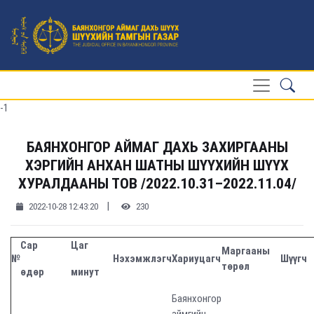
-1
БАЯНХОНГОР АЙМАГ ДАХЬ ЗАХИРГААНЫ
ХЭРГИЙН АНХАН ШАТНЫ ШҮҮХИЙН ШҮҮХ
ХУРАЛДААНЫ ТОВ /2022.10.31–2022.11.04/
|
2022-10-28 12:43:20
230
Сар
Цаг
Маргааны
№
Нэхэмжлэгч
Хариуцагч
Шүүгч
төрөл
өдөр
минут
Баянхонгор