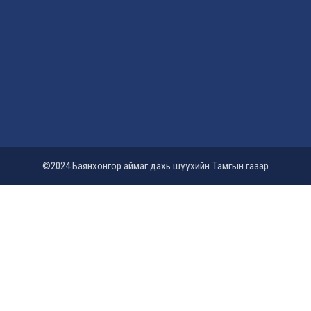
©2024 Баянхонгор аймаг дахь шүүхийн Тамгын газар