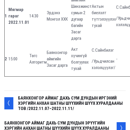
аймгийн
Шинэжинст
Актын
С.Сайн
Мягмар
Эрдэнэ
сумын 2
биелэлт
1
гараг
14:30
/Урьдч
Монгол ХХК
дугаар
түтгэлзүүлэх
2022.11.01
хэлэлцү
багийн
тухай
Засаг
дарга
Акт
С.Сайнбилэг
Баянхонгор
Төгс
хүчингүй
2
15:00
аймгийн
-
/Урьдчилсан
Алгоритм
болгуулах
Засаг дарга
хэлэлцүүлэг/
тухай
БАЯНХОНГОР АЙМАГ ДАХЬ СУМ ДУНДЫН ИРГЭНИЙ
ХЭРГИЙН АНХАН ШАТНЫ ШҮҮХИЙН ШҮҮХ ХУРАЛДААНЫ
ТОВ /2022.11.07–2022.11.11/
БАЯНХОНГОР АЙМАГ ДАХЬ СУМ ДУНДЫН ЭРҮҮГИЙН
ХЭРГИЙН АНХАН ШАТНЫ ШҮҮХИЙН ШҮҮХ ХУРАЛДААНЫ