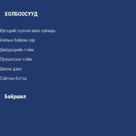
ХОЛБООСУУД
Иргэдийг хүлээн авах хуваарь
Ажлын байрны зар
Шийдвэрийн тойм
Процессын тойм
Шилэн данс
Сайтын бүтэц
Байршил