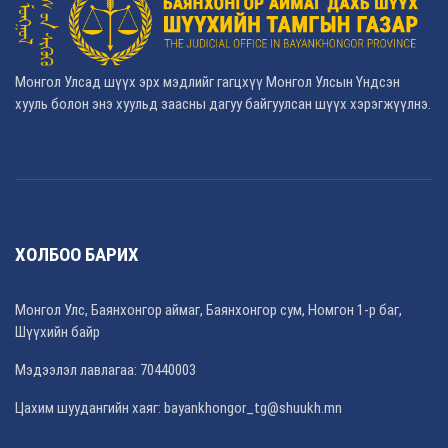
Монгол Улсад шүүх эрх мэдлийг гагцхүү Монгол Улсын Үндсэн
хууль болон энэ хуульд заасны дагуу байгуулсан шүүх хэрэгжүүлнэ.
ХОЛБОО БАРИХ
Монгол Улс, Баянхонгор аймаг, Баянхонгор сум, Номгон 1-р баг,
Шүүхийн байр
Мэдээлэл лавлагаа: 70440003
Цахим шуудангийн хаяг: bayankhongor_tg@shuukh.mn