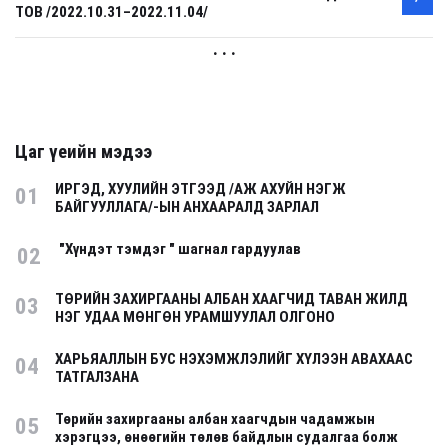
ТОВ /2022.10.31–2022.11.04/
. . .
Цаг үеийн мэдээ
ИРГЭД, ХУУЛИЙН ЭТГЭЭД /АЖ АХУЙН НЭГЖ
01
БАЙГУУЛЛАГА/-ЫН АНХААРАЛД ЗАРЛАЛ
"Хүндэт тэмдэг " шагнал гардуулав
02
ТӨРИЙН ЗАХИРГААНЫ АЛБАН ХААГЧИД ТАВАН ЖИЛД
03
НЭГ УДАА МӨНГӨН УРАМШУУЛАЛ ОЛГОНО
ХАРЬЯАЛЛЫН БУС НЭХЭМЖЛЭЛИЙГ ХҮЛЭЭН АВАХААС
04
ТАТГАЛЗАНА
Төрийн захиргааны албан хаагчдын чадамжын
05
хэрэгцээ, өнөөгийн төлөв байдлын судалгаа болж