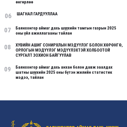
өнгөрлөө
ШАГНАЛ ГАРДУУЛЛАА
06
Баянхонгор аймаг дахь шүүхийн тамгын газрын 2025
07
оны үйл ажиллагааны тайлан
ХУВИЙН АШИГ СОНИРХЛЫН МЭДҮҮЛЭГ БОЛОН ХӨРӨНГӨ,
08
ОРЛОГЫН МЭДҮҮЛЭГ МЭДҮҮЛЭХТЭЙ ХОЛБООТОЙ
СУРГАЛТ ЗОХИОН БАЙГУУЛАВ
Баянхонгор аймаг дахь анхан болон давж заалдах
09
шатны шүүхийн 2025 оны бүтэн жилийн статистик
мэдээ, тайлан