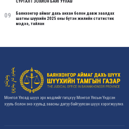
СУРГАЛТ ЗОХИОН БАЙГУУЛАВ
Баянхонгор аймаг дахь анхан болон давж заалдах
09
шатны шүүхийн 2025 оны бүтэн жилийн статистик
мэдээ, тайлан
Монгол Улсад шүүх эрх мэдлийг гагцхүү Монгол Улсын Үндсэн
хууль болон энэ хуульд заасны дагуу байгуулсан шүүх хэрэгжүүлнэ.