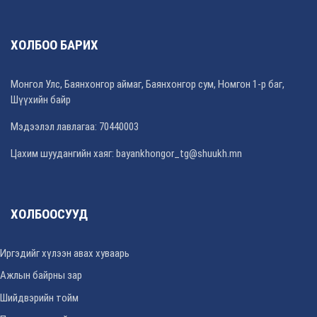
ХОЛБОО БАРИХ
Монгол Улс, Баянхонгор аймаг, Баянхонгор сум, Номгон 1-р баг,
Шүүхийн байр
Мэдээлэл лавлагаа: 70440003
Цахим шуудангийн хаяг: bayankhongor_tg@shuukh.mn
ХОЛБООСУУД
Иргэдийг хүлээн авах хуваарь
Ажлын байрны зар
Шийдвэрийн тойм