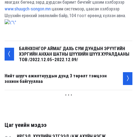
явагдах бөгөөд зард дурдсан баримт бичгийг цахим хэлбэрээр
www.shuugch-songon.mn
цахим
системээр, цаасан хэлбэрээр
Шүүхийн ерөнхий зөвлөлийн байр, 104 тоот өрөөнд хүлээн авна.
БАЯНХОНГОР АЙМАГ ДАХЬ СУМ ДУНДЫН ЭРҮҮГИЙН
ХЭРГИЙН АНХАН ШАТНЫ ШҮҮХИЙН ШҮҮХ ХУРАЛДААНЫ
ТОВ /2022.12.05–2022.12.09/
Нийт шүүгч ажилтнуудын дунд 3 төрөлт тэмцээн
зохион байгууллаа
. . .
Цаг үеийн мэдээ
ИРГЭД, ХУУЛИЙН ЭТГЭЭД /АЖ АХУЙН НЭГЖ