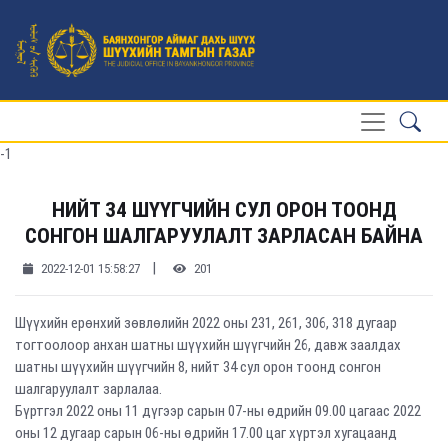
-1
НИЙТ 34 ШҮҮГЧИЙН CУЛ ОРОН ТООНД
СОНГОН ШАЛГАРУУЛАЛТ ЗАРЛАСАН БАЙНА
|
2022-12-01 15:58:27
201
Шүүхийн ерөнхий зөвлөлийн 2022 оны 231, 261, 306, 318 дугаар
тогтоолоор анхан шатны шүүхийн шүүгчийн 26, давж заалдах
шатны шүүхийн шүүгчийн 8, нийт 34 сул орон тоонд сонгон
шалгаруулалт зарлалаа.
Бүртгэл 2022 оны 11 дүгээр сарын 07-ны өдрийн 09.00 цагаас 2022
оны 12 дугаар сарын 06-ны өдрийн 17.00 цаг хүртэл хугацаанд