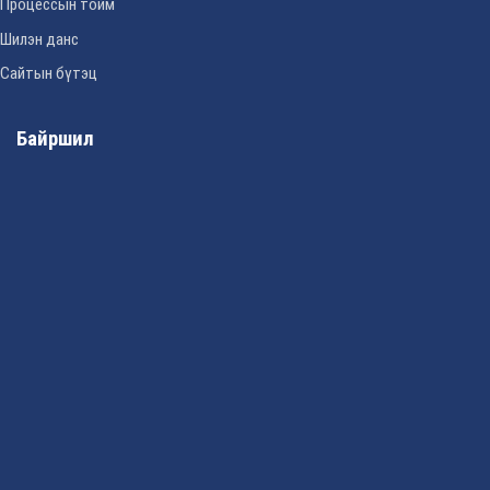
Процессын тойм
Шилэн данс
Сайтын бүтэц
Байршил