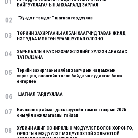
01
БАЙГУУЛЛАГА/-ЫН АНХААРАЛД ЗАРЛАЛ
"Хүндэт тэмдэг " шагнал гардуулав
02
ТӨРИЙН ЗАХИРГААНЫ АЛБАН ХААГЧИД ТАВАН ЖИЛД
03
НЭГ УДАА МӨНГӨН УРАМШУУЛАЛ ОЛГОНО
ХАРЬЯАЛЛЫН БУС НЭХЭМЖЛЭЛИЙГ ХҮЛЭЭН АВАХААС
04
ТАТГАЛЗАНА
Төрийн захиргааны албан хаагчдын чадамжын
05
хэрэгцээ, өнөөгийн төлөв байдлын судалгаа болж
өнгөрлөө
ШАГНАЛ ГАРДУУЛЛАА
06
Баянхонгор аймаг дахь шүүхийн тамгын газрын 2025
07
оны үйл ажиллагааны тайлан
ХУВИЙН АШИГ СОНИРХЛЫН МЭДҮҮЛЭГ БОЛОН ХӨРӨНГӨ,
08
ОРЛОГЫН МЭДҮҮЛЭГ МЭДҮҮЛЭХТЭЙ ХОЛБООТОЙ