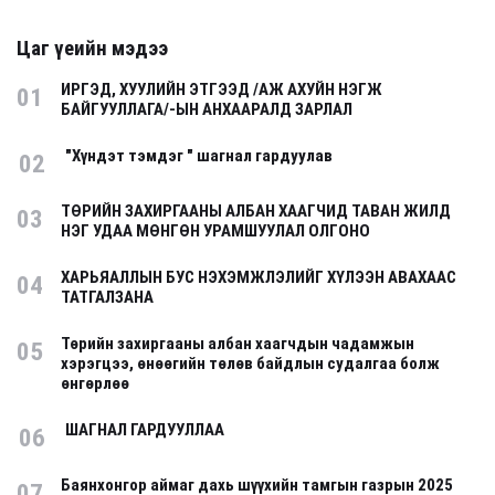
Цаг үеийн мэдээ
ИРГЭД, ХУУЛИЙН ЭТГЭЭД /АЖ АХУЙН НЭГЖ
01
БАЙГУУЛЛАГА/-ЫН АНХААРАЛД ЗАРЛАЛ
"Хүндэт тэмдэг " шагнал гардуулав
02
ТӨРИЙН ЗАХИРГААНЫ АЛБАН ХААГЧИД ТАВАН ЖИЛД
03
НЭГ УДАА МӨНГӨН УРАМШУУЛАЛ ОЛГОНО
ХАРЬЯАЛЛЫН БУС НЭХЭМЖЛЭЛИЙГ ХҮЛЭЭН АВАХААС
04
ТАТГАЛЗАНА
Төрийн захиргааны албан хаагчдын чадамжын
05
хэрэгцээ, өнөөгийн төлөв байдлын судалгаа болж
өнгөрлөө
ШАГНАЛ ГАРДУУЛЛАА
06
Баянхонгор аймаг дахь шүүхийн тамгын газрын 2025
07