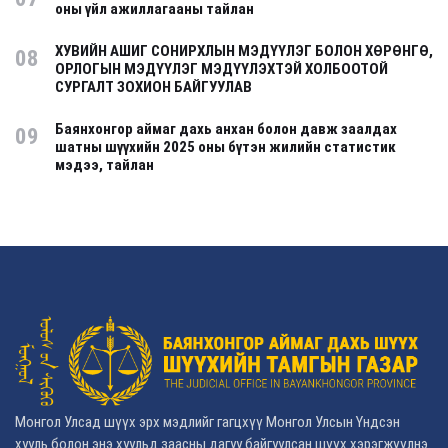
оны үйл ажиллагааны тайлан
ХУВИЙН АШИГ СОНИРХЛЫН МЭДҮҮЛЭГ БОЛОН ХӨРӨНГӨ,
08
ОРЛОГЫН МЭДҮҮЛЭГ МЭДҮҮЛЭХТЭЙ ХОЛБООТОЙ
СУРГАЛТ ЗОХИОН БАЙГУУЛАВ
Баянхонгор аймаг дахь анхан болон давж заалдах
09
шатны шүүхийн 2025 оны бүтэн жилийн статистик
мэдээ, тайлан
Монгол Улсад шүүх эрх мэдлийг гагцхүү Монгол Улсын Үндсэн
хууль болон энэ хуульд заасны дагуу байгуулсан шүүх хэрэгжүүлнэ.