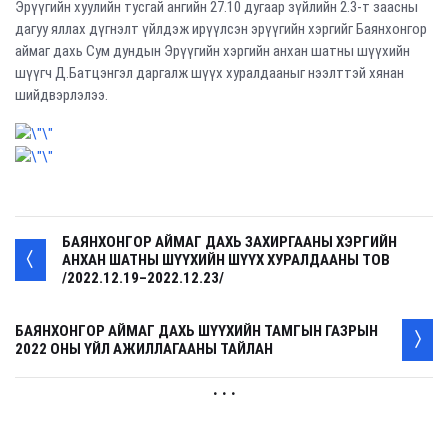
Эрүүгийн хуулийн тусгай ангийн 27.10 дугаар зүйлийн 2.3-т заасны
дагуу яллах дүгнэлт үйлдэж ирүүлсэн эрүүгийн хэргийг Баянхонгор
аймаг дахь Сум дундын Эрүүгийн хэргийн анхан шатны шүүхийн
шүүгч Д.Батцэнгэл даргалж шүүх хуралдааныг нээлттэй хянан
шийдвэрлэлээ.
БАЯНХОНГОР АЙМАГ ДАХЬ ЗАХИРГААНЫ ХЭРГИЙН
АНХАН ШАТНЫ ШҮҮХИЙН ШҮҮХ ХУРАЛДААНЫ ТОВ
/2022.12.19–2022.12.23/
БАЯНХОНГОР АЙМАГ ДАХЬ ШҮҮХИЙН ТАМГЫН ГАЗРЫН
2022 ОНЫ ҮЙЛ АЖИЛЛАГААНЫ ТАЙЛАН
. . .