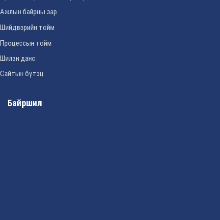
Ажлын байрны зар
Шийдвэрийн тойм
Процессын тойм
Шилэн данс
Сайтын бүтэц
Байршил