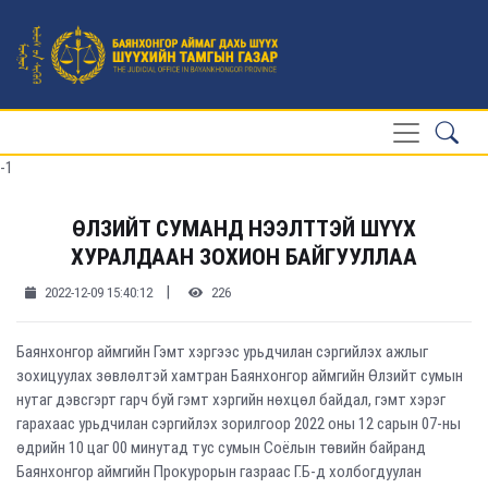
-1
ӨЛЗИЙТ СУМАНД НЭЭЛТТЭЙ ШҮҮХ
ХУРАЛДААН ЗОХИОН БАЙГУУЛЛАА
|
2022-12-09 15:40:12
226
Баянхонгор аймгийн Гэмт хэргээс урьдчилан сэргийлэх ажлыг
зохицуулах зөвлөлтэй хамтран Баянхонгор аймгийн Өлзийт сумын
нутаг дэвсгэрт гарч буй гэмт хэргийн нөхцөл байдал, гэмт хэрэг
гарахаас урьдчилан сэргийлэх зорилгоор 2022 оны 12 сарын 07-ны
өдрийн 10 цаг 00 минутад тус сумын Соёлын төвийн байранд
Баянхонгор аймгийн Прокурорын газраас Г.Б-д холбогдуулан