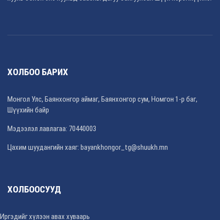
ХОЛБОО БАРИХ
Монгол Улс, Баянхонгор аймаг, Баянхонгор сум, Номгон 1-р баг,
Шүүхийн байр
Мэдээлэл лавлагаа: 70440003
Цахим шуудангийн хаяг: bayankhongor_tg@shuukh.mn
ХОЛБООСУУД
Иргэдийг хүлээн авах хуваарь