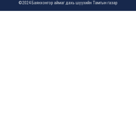
©2024 Баянхонгор аймаг дахь шүүхийн Тамгын газар