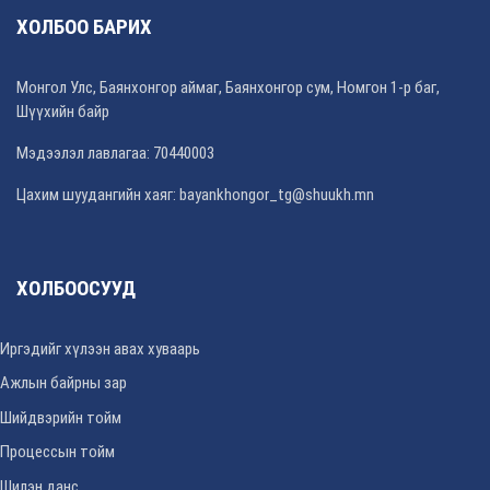
ХОЛБОО БАРИХ
Монгол Улс, Баянхонгор аймаг, Баянхонгор сум, Номгон 1-р баг,
Шүүхийн байр
Мэдээлэл лавлагаа: 70440003
Цахим шуудангийн хаяг: bayankhongor_tg@shuukh.mn
ХОЛБООСУУД
Иргэдийг хүлээн авах хуваарь
Ажлын байрны зар
Шийдвэрийн тойм
Процессын тойм
Шилэн данс