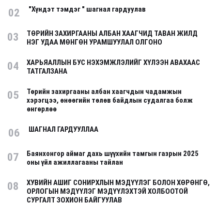
"Хүндэт тэмдэг " шагнал гардуулав
02
ТӨРИЙН ЗАХИРГААНЫ АЛБАН ХААГЧИД ТАВАН ЖИЛД
03
НЭГ УДАА МӨНГӨН УРАМШУУЛАЛ ОЛГОНО
ХАРЬЯАЛЛЫН БУС НЭХЭМЖЛЭЛИЙГ ХҮЛЭЭН АВАХААС
04
ТАТГАЛЗАНА
Төрийн захиргааны албан хаагчдын чадамжын
05
хэрэгцээ, өнөөгийн төлөв байдлын судалгаа болж
өнгөрлөө
ШАГНАЛ ГАРДУУЛЛАА
06
Баянхонгор аймаг дахь шүүхийн тамгын газрын 2025
07
оны үйл ажиллагааны тайлан
ХУВИЙН АШИГ СОНИРХЛЫН МЭДҮҮЛЭГ БОЛОН ХӨРӨНГӨ,
08
ОРЛОГЫН МЭДҮҮЛЭГ МЭДҮҮЛЭХТЭЙ ХОЛБООТОЙ
СУРГАЛТ ЗОХИОН БАЙГУУЛАВ