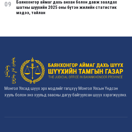
Баянхонгор аймаг дахь анхан болон давж заалдах
09
шатны шүүхийн 2025 оны бүтэн жилийн статистик
мэдээ, тайлан
Монгол Улсад шүүх эрх мэдлийг гагцхүү Монгол Улсын Үндсэн
хууль болон энэ хуульд заасны дагуу байгуулсан шүүх хэрэгжүүлнэ.