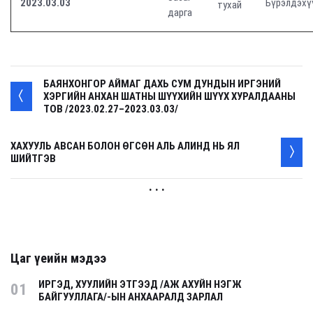
2023.03.
03
Бүрэлдэхү
тухай
дарга
БАЯНХОНГОР АЙМАГ ДАХЬ СУМ ДУНДЫН ИРГЭНИЙ
ХЭРГИЙН АНХАН ШАТНЫ ШҮҮХИЙН ШҮҮХ ХУРАЛДААНЫ
ТОВ /2023.02.27–2023.03.03/
ХАХУУЛЬ АВСАН БОЛОН ӨГСӨН АЛЬ АЛИНД НЬ ЯЛ
ШИЙТГЭВ
. . .
Цаг үеийн мэдээ
ИРГЭД, ХУУЛИЙН ЭТГЭЭД /АЖ АХУЙН НЭГЖ
01
БАЙГУУЛЛАГА/-ЫН АНХААРАЛД ЗАРЛАЛ