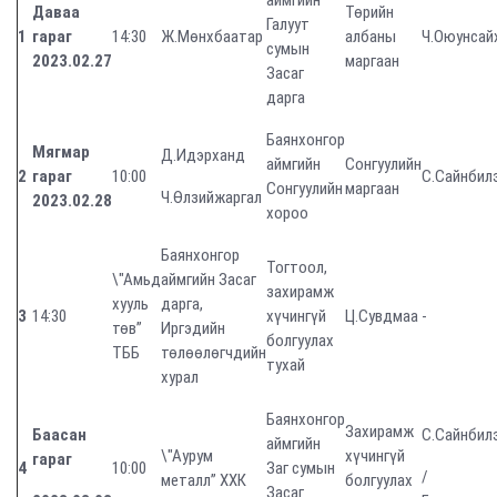
аймгийн
Даваа
Төрийн
Галуут
1
гараг
14:30
Ж.Мөнхбаатар
албаны
Ч.Оюунсай
сумын
2023.02.27
маргаан
Засаг
дарга
Баянхонгор
Мягмар
Д.Идэрханд
аймгийн
Сонгуулийн
2
гараг
10:00
С.Сайнбил
Сонгуулийн
маргаан
Ч.Өлзийжаргал
2023.02.28
хороо
Баянхонгор
Тогтоол,
\"Амьд
аймгийн Засаг
захирамж
хууль
дарга,
3
14:30
хүчингүй
Ц.Сувдмаа
-
төв”
Иргэдийн
болгуулах
ТББ
төлөөлөгчдийн
тухай
хурал
Баянхонгор
Захирамж
Баасан
С.Сайнбил
аймгийн
\"Аурум
хүчингүй
гараг
4
10:00
Заг сумын
/
металл” ХХК
болгуулах
Засаг