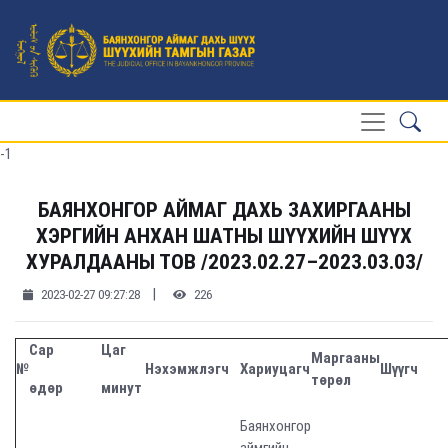
-1
БАЯНХОНГОР АЙМАГ ДАХЬ ЗАХИРГААНЫ
ХЭРГИЙН АНХАН ШАТНЫ ШҮҮХИЙН ШҮҮХ
ХУРАЛДААНЫ ТОВ /2023.02.27–2023.03.03/
|
2023-02-27 09:27:28
226
Сар
Цаг
Маргааны
№
Нэхэмжлэгч
Хариуцагч
Шүүгч
төрөл
өдөр
минут
Баянхонгор