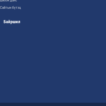
Шилэн данс
Сайтын бүтэц
Байршил