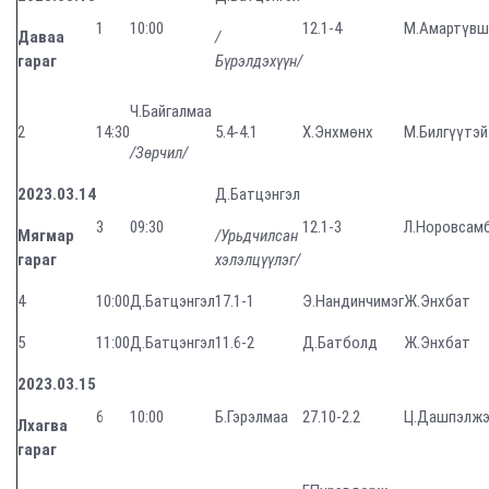
1
10:00
12.1-4
М.Амартүвш
Даваа
/
гараг
Бүрэлдэхүүн/
Ч.Байгалмаа
2
14:30
5.4-4.1
Х.Энхмөнх
М.Билгүүтэй
/Зөрчил/
2023.03.14
Д.Батцэнгэл
3
09:30
12.1-3
Л.Норовсам
Мягмар
/Урьдчилсан
гараг
хэлэлцүүлэг/
4
10:00
Д.Батцэнгэл
17.1-1
Э.Нандинчимэг
Ж.Энхбат
5
11:00
Д.Батцэнгэл
11.6-2
Д.Батболд
Ж.Энхбат
2023.03.15
6
10:00
Б.Гэрэлмаа
27.10-2.2
Ц.Дашпэлж
Лхагва
гараг