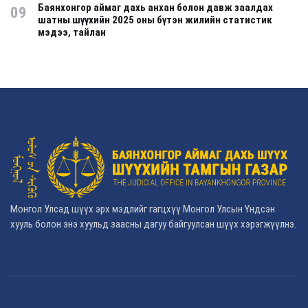
Баянхонгор аймаг дахь анхан болон давж заалдах
09
шатны шүүхийн 2025 оны бүтэн жилийн статистик
мэдээ, тайлан
Монгол Улсад шүүх эрх мэдлийг гагцхүү Монгол Улсын Үндсэн
хууль болон энэ хуульд заасны дагуу байгуулсан шүүх хэрэгжүүлнэ.