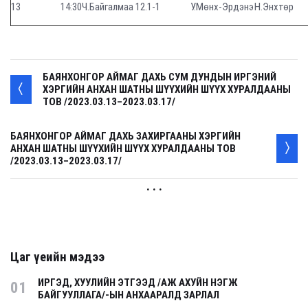
13
14:30
Ч.Байгалмаа
12.1-1
У.Мөнх-Эрдэнэ
Н.Энхтөр
БАЯНХОНГОР АЙМАГ ДАХЬ СУМ ДУНДЫН ИРГЭНИЙ
ХЭРГИЙН АНХАН ШАТНЫ ШҮҮХИЙН ШҮҮХ ХУРАЛДААНЫ
ТОВ /2023.03.13–2023.03.17/
БАЯНХОНГОР АЙМАГ ДАХЬ ЗАХИРГААНЫ ХЭРГИЙН
АНХАН ШАТНЫ ШҮҮХИЙН ШҮҮХ ХУРАЛДААНЫ ТОВ
/2023.03.13–2023.03.17/
. . .
Цаг үеийн мэдээ
ИРГЭД, ХУУЛИЙН ЭТГЭЭД /АЖ АХУЙН НЭГЖ
01
БАЙГУУЛЛАГА/-ЫН АНХААРАЛД ЗАРЛАЛ