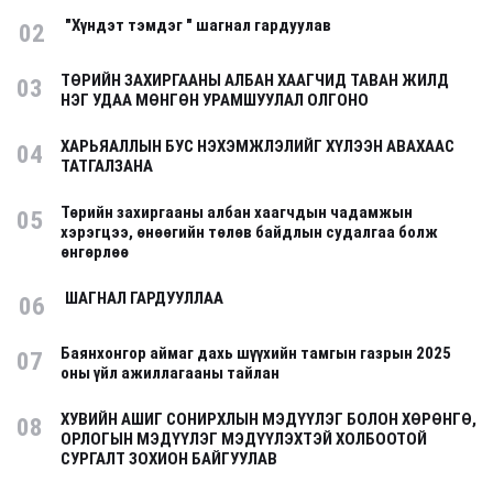
"Хүндэт тэмдэг " шагнал гардуулав
02
ТӨРИЙН ЗАХИРГААНЫ АЛБАН ХААГЧИД ТАВАН ЖИЛД
03
НЭГ УДАА МӨНГӨН УРАМШУУЛАЛ ОЛГОНО
ХАРЬЯАЛЛЫН БУС НЭХЭМЖЛЭЛИЙГ ХҮЛЭЭН АВАХААС
04
ТАТГАЛЗАНА
Төрийн захиргааны албан хаагчдын чадамжын
05
хэрэгцээ, өнөөгийн төлөв байдлын судалгаа болж
өнгөрлөө
ШАГНАЛ ГАРДУУЛЛАА
06
Баянхонгор аймаг дахь шүүхийн тамгын газрын 2025
07
оны үйл ажиллагааны тайлан
ХУВИЙН АШИГ СОНИРХЛЫН МЭДҮҮЛЭГ БОЛОН ХӨРӨНГӨ,
08
ОРЛОГЫН МЭДҮҮЛЭГ МЭДҮҮЛЭХТЭЙ ХОЛБООТОЙ
СУРГАЛТ ЗОХИОН БАЙГУУЛАВ