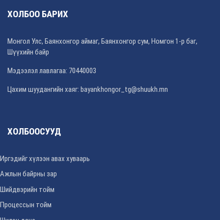
ХОЛБОО БАРИХ
Монгол Улс, Баянхонгор аймаг, Баянхонгор сум, Номгон 1-р баг,
Шүүхийн байр
Мэдээлэл лавлагаа: 70440003
Цахим шуудангийн хаяг: bayankhongor_tg@shuukh.mn
ХОЛБООСУУД
Иргэдийг хүлээн авах хуваарь
Ажлын байрны зар
Шийдвэрийн тойм
Процессын тойм