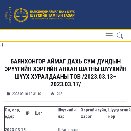
-1
БАЯНХОНГОР АЙМАГ ДАХЬ СУМ ДУНДЫН
ЭРҮҮГИЙН ХЭРГИЙН АНХАН ШАТНЫ ШҮҮХИЙН
ШҮҮХ ХУРАЛДААНЫ ТОВ /2023.03.13–
2023.03.17/
|
2023-03-10 10:31:10
242
Он, сар,
Шүүгчийн
Хэргийн зүйл,
Шүүгдэгчий
№
Цаг
өдөр
нэр
хэсэг
нэр
2023.03.
13
Д.Батцэнгэл