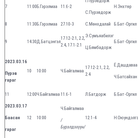
Г.Пүрэвдорж
7
11:00
Б.Гэрэлмаа
11.6-2
Н.Энхтөр
С.Пүрэвдорж
8
11:30
Б.Гэрэлмаа
27.10-3
С.Мөнхдалай
Б.Бат-Оргил
Э.Сумъяабилэг
17.12-2.1, 2.2,
9
14:30
Д.Батцэнгэл
Б.Бат-Оргил
2.4, 17.1-2.1
Ц.Бямбадорж
2023.03.16
Ё.Дашдаваа
17.12-2.1, 2.2,
10
10:00
Ч.Байгалмаа
Пүрэв
2.4
Ч.Батсайхан
гараг
11
12:00
Ч.Байгалмаа
11.6-1
Л.Батдорж
Б.Бат-Оргил
2023.03.17
Ч.Байгалмаа
Баасан
12
10:00
12.1-4
Н.Оюундэлг
/
Бүрэлдэхүүн/
гараг