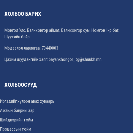
ХОЛБОО БАРИХ
Монгол Улс, Баянхонгор аймаг, Баянхонгор сум, Номгон 1-р баг,
Шүүхийн байр
Мэдээлэл лавлагаа: 70440003
Цахим шуудангийн хаяг: bayankhongor_tg@shuukh.mn
ХОЛБООСУУД
Иргэдийг хүлээн авах хуваарь
Ажлын байрны зар
Шийдвэрийн тойм
Процессын тойм