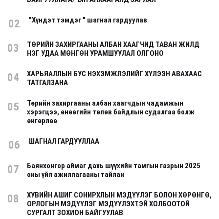
"Хүндэт тэмдэг " шагнал гардуулав
02
ТӨРИЙН ЗАХИРГААНЫ АЛБАН ХААГЧИД ТАВАН ЖИЛД
03
НЭГ УДАА МӨНГӨН УРАМШУУЛАЛ ОЛГОНО
ХАРЬЯАЛЛЫН БУС НЭХЭМЖЛЭЛИЙГ ХҮЛЭЭН АВАХААС
04
ТАТГАЛЗАНА
Төрийн захиргааны албан хаагчдын чадамжын
05
хэрэгцээ, өнөөгийн төлөв байдлын судалгаа болж
өнгөрлөө
ШАГНАЛ ГАРДУУЛЛАА
06
Баянхонгор аймаг дахь шүүхийн тамгын газрын 2025
07
оны үйл ажиллагааны тайлан
ХУВИЙН АШИГ СОНИРХЛЫН МЭДҮҮЛЭГ БОЛОН ХӨРӨНГӨ,
08
ОРЛОГЫН МЭДҮҮЛЭГ МЭДҮҮЛЭХТЭЙ ХОЛБООТОЙ
СУРГАЛТ ЗОХИОН БАЙГУУЛАВ