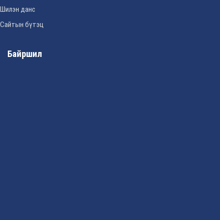
Шилэн данс
Сайтын бүтэц
Байршил