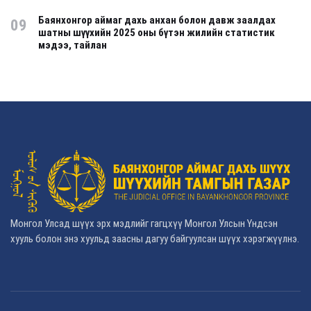
Баянхонгор аймаг дахь анхан болон давж заалдах
09
шатны шүүхийн 2025 оны бүтэн жилийн статистик
мэдээ, тайлан
Монгол Улсад шүүх эрх мэдлийг гагцхүү Монгол Улсын Үндсэн
хууль болон энэ хуульд заасны дагуу байгуулсан шүүх хэрэгжүүлнэ.