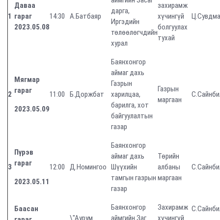
аймгийн Засаг
Даваа
захирамж
дарга,
1
гараг
14:30
А.Батбаяр
хүчингүй
Ц.Сувдм
Иргэдийн
2023.05.08
болгуулах
төлөөлөгчдийн
тухай
хурал
Баянхонгор
аймаг дахь
Мягмар
Газрын
Газрын
гараг
2
11:00
Б.Доржбат
харилцаа,
С.Сайнби
маргаан
барилга, хот
2023.05.09
байгуулалтын
газар
Баянхонгор
Пүрэв
аймаг дахь
Төрийн
гараг
3
12:00
Д.Номингоо
Шүүхийн
албаны
С.Сайнби
тамгын газрын
маргаан
2023.05.11
газар
Баянхонгор
Захирамж
Баасан
С.Сайнби
\"Аурум
аймгийн Заг
хүчингүй
гараг