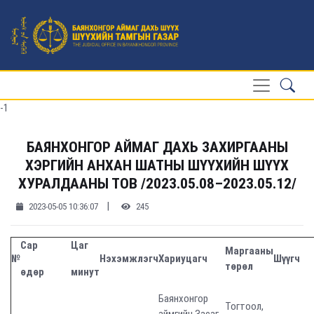
-1
БАЯНХОНГОР АЙМАГ ДАХЬ ЗАХИРГААНЫ
ХЭРГИЙН АНХАН ШАТНЫ ШҮҮХИЙН ШҮҮХ
ХУРАЛДААНЫ ТОВ /2023.05.08–2023.05.12/
|
2023-05-05 10:36:07
245
Сар
Цаг
Маргааны
№
Нэхэмжлэгч
Хариуцагч
Шүүгч
төрөл
өдөр
минут
Баянхонгор
Тогтоол,