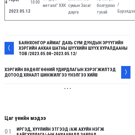
4
10:00
/
металл” ХХК
сумын Засаг
болгуулах
2023.05.12
Бүрэлдэх
дарга
тухай
БАЯНХОНГОР АЙМАГ ДАХЬ СУМ ДУНДЫН ЭРҮҮГИЙН
ХЭРГИЙН АНХАН ШАТНЫ ШҮҮХИЙН ШҮҮХ ХУРАЛДААНЫ
ТОВ /2023.05.08–2023.05.12/
ХЭРГИЙН ХӨДӨЛГӨӨНИЙ УДИРДЛАГЫН ХЭРЭГЖИЛТЭД
ДОТООД ХЯНАЛТ ШИНЖИЛГЭЭ ҮНЭЛГЭЭ ХИЙВ
. . .
Цаг үеийн мэдээ
ИРГЭД, ХУУЛИЙН ЭТГЭЭД /АЖ АХУЙН НЭГЖ
01
БАЙГУУЛЛАГА/-ЫН АНХААРАЛД ЗАРЛАЛ