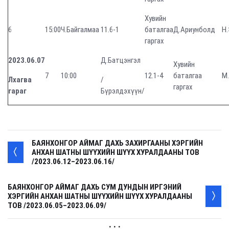
Хувийн
6
15:00
Ч.Байгалмаа
11.6-1
баталгаа
Д.Ариунболд
Н
гаргах
2023.06.07
Д.Батцэнгэл
Хувийн
7
10:00
12.1-4
баталгаа
М
Лхагва
/
гаргах
гараг
Бүрэлдэхүүн/
БАЯНХОНГОР АЙМАГ ДАХЬ ЗАХИРГААНЫ ХЭРГИЙН
АНХАН ШАТНЫ ШҮҮХИЙН ШҮҮХ ХУРАЛДААНЫ ТОВ
/2023.06.12–2023.06.16/
БАЯНХОНГОР АЙМАГ ДАХЬ СУМ ДУНДЫН ИРГЭНИЙ
ХЭРГИЙН АНХАН ШАТНЫ ШҮҮХИЙН ШҮҮХ ХУРАЛДААНЫ
ТОВ /2023.06.05–2023.06.09/
. . .