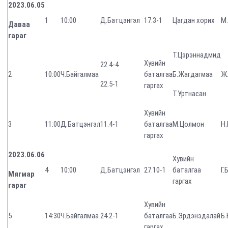
2023.06.05
1
10:00
Д.Батцэнгэл
17.3-1
Цагдан хорих
М
Даваа
гараг
Т.Цэрэннадмид
Хувийн
22.4-4
2
10:00
Ч.Байгалмаа
баталгаа
Б.Жагдагмаа
Ж
22.5-1
гаргах
Т.Уртнасан
Хувийн
3
11:00
Д.Батцэнгэл
11.4-1
баталгаа
М.Цолмон
Н
гаргах
2023.06.06
Хувийн
4
10:00
Д.Батцэнгэл
27.10-1
баталгаа
Г.
Мягмар
гаргах
гараг
Хувийн
5
14:30
Ч.Байгалмаа
24.2-1
баталгаа
Б.Эрдэнэдалай
Б.
гаргах