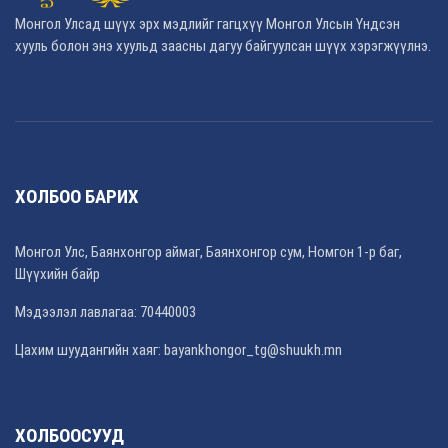
Монгол Улсад шүүх эрх мэдлийг гагцхүү Монгол Улсын Үндсэн
хууль болон энэ хуульд заасны дагуу байгуулсан шүүх хэрэгжүүлнэ.
ХОЛБОО БАРИХ
Монгол Улс, Баянхонгор аймаг, Баянхонгор сум, Номгон 1-р баг,
Шүүхийн байр
Мэдээлэл лавлагаа: 70440003
Цахим шуудангийн хаяг: bayankhongor_tg@shuukh.mn
ХОЛБООСУУД