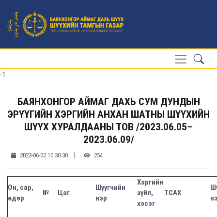
-1
БАЯНХОНГОР АЙМАГ ДАХЬ СУМ ДУНДЫН
ЭРҮҮГИЙН ХЭРГИЙН АНХАН ШАТНЫ ШҮҮХИЙН
ШҮҮХ ХУРАЛДААНЫ ТОВ /2023.06.05–
2023.06.09/
|
2023-06-02 10:30:30
254
Хэргийн
Он, сар,
Шүүгчийн
Ш
№
Цаг
зүйл,
ТСАХ
өдөр
нэр
н
хэсэг