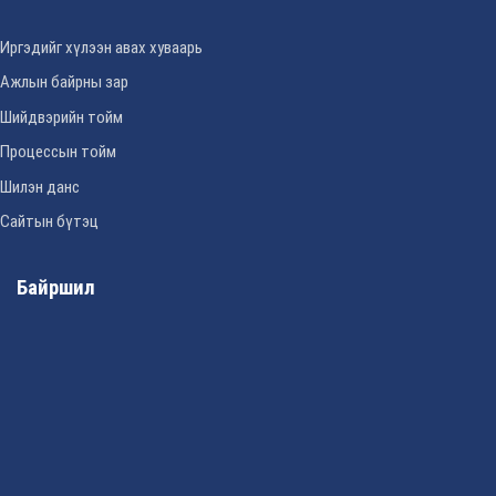
Иргэдийг хүлээн авах хуваарь
Ажлын байрны зар
Шийдвэрийн тойм
Процессын тойм
Шилэн данс
Сайтын бүтэц
Байршил