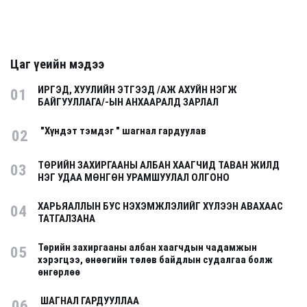
Цаг үеийн мэдээ
ИРГЭД, ХУУЛИЙН ЭТГЭЭД /АЖ АХУЙН НЭГЖ
01
БАЙГУУЛЛАГА/-ЫН АНХААРАЛД ЗАРЛАЛ
"Хүндэт тэмдэг " шагнал гардуулав
02
ТӨРИЙН ЗАХИРГААНЫ АЛБАН ХААГЧИД ТАВАН ЖИЛД
03
НЭГ УДАА МӨНГӨН УРАМШУУЛАЛ ОЛГОНО
ХАРЬЯАЛЛЫН БУС НЭХЭМЖЛЭЛИЙГ ХҮЛЭЭН АВАХААС
04
ТАТГАЛЗАНА
Төрийн захиргааны албан хаагчдын чадамжын
05
хэрэгцээ, өнөөгийн төлөв байдлын судалгаа болж
өнгөрлөө
ШАГНАЛ ГАРДУУЛЛАА
06