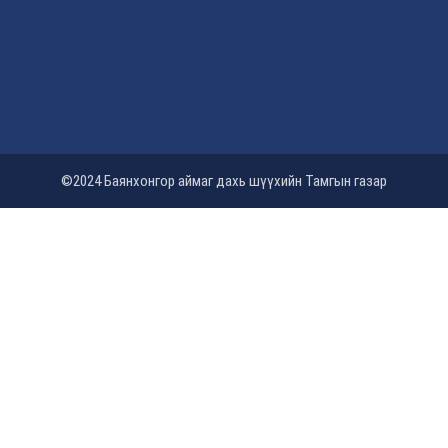
©2024 Баянхонгор аймаг дахь шүүхийн Тамгын газар