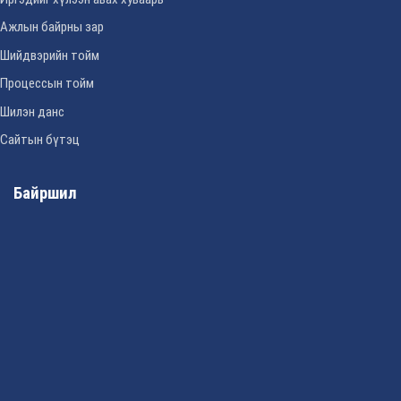
Ажлын байрны зар
Шийдвэрийн тойм
Процессын тойм
Шилэн данс
Сайтын бүтэц
Байршил