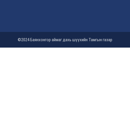
©2024 Баянхонгор аймаг дахь шүүхийн Тамгын газар