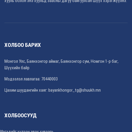
хууль болон энэ хуульд заасны дагуу байгуулсан шүүх хэрэгжүүлнэ.
ХОЛБОО БАРИХ
Монгол Улс, Баянхонгор аймаг, Баянхонгор сум, Номгон 1-р баг,
Шүүхийн байр
Мэдээлэл лавлагаа: 70440003
Цахим шуудангийн хаяг: bayankhongor_tg@shuukh.mn
ХОЛБООСУУД
Иргэдийг хүлээн авах хуваарь