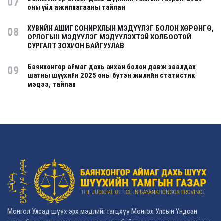
07
оны үйл ажиллагааны тайлан
ХУВИЙН АШИГ СОНИРХЛЫН МЭДҮҮЛЭГ БОЛОН ХӨРӨНГӨ,
08
ОРЛОГЫН МЭДҮҮЛЭГ МЭДҮҮЛЭХТЭЙ ХОЛБООТОЙ
СУРГАЛТ ЗОХИОН БАЙГУУЛАВ
Баянхонгор аймаг дахь анхан болон давж заалдах
09
шатны шүүхийн 2025 оны бүтэн жилийн статистик
мэдээ, тайлан
Монгол Улсад шүүх эрх мэдлийг гагцхүү Монгол Улсын Үндсэн