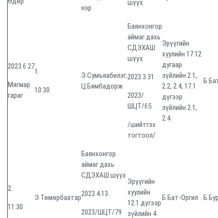
Өдөр
шүүх
нэр
Баянхонгор
аймаг дахь
Эрүүгийн
СДЭХАШ
хуулийн 17.12
шүүх
дугаар
2023.6.27
1.
Э.Сумъяабилэг,
зүйлийн 2.1,
2023.3.31
Б.Ба
Мягмар
Ц.Бямбадорж
2.2, 2.4, 17.1
10:30
гараг
2023/
дүгээр
ШЦТ/65
зүйлийн 2.1,
2.4
/шийтгэх
тогтоол/
Баянхонгор
аймаг дахь
СДЭХАШ шүүх
Эрүүгийн
2.
хуулийн
2023.4.13
Э.Төмөрбаатар
Б.Бат-Оргил
Б.Бу
12.1 дүгээр
11:30
2023/ШЦТ/79
зүйлийн 4