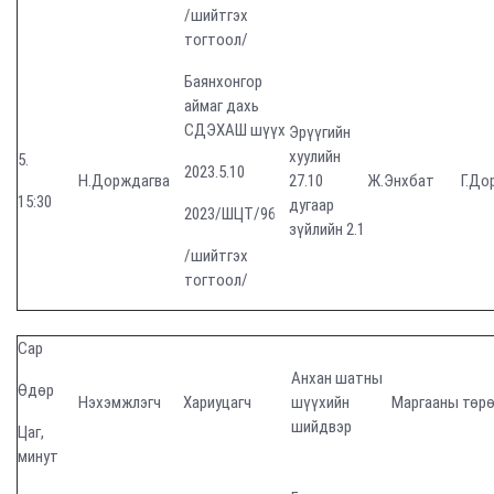
/шийтгэх
тогтоол/
Баянхонгор
аймаг дахь
СДЭХАШ шүүх
Эрүүгийн
хуулийн
5.
2023.5.10
Н.Дорждагва
27.10
Ж.Энхбат
Г.До
15:30
дугаар
2023/ШЦТ/96
зүйлийн 2.1
/шийтгэх
тогтоол/
Сар
Анхан шатны
Өдөр
Нэхэмжлэгч
Хариуцагч
шүүхийн
Маргааны төр
шийдвэр
Цаг,
минут