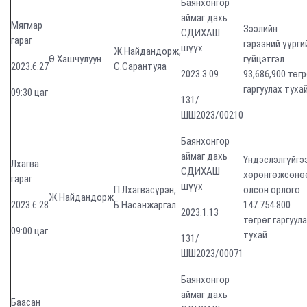
Баянхонгор
аймаг дахь
Мягмар
Зээлийн
СДИХАШ
гараг
гэрээний үүрги
шүүх
Ж.Найдандорж,
Ө.Хашчулуун
гүйцэтгэл
2023.6.27
С.Сарантуяа
2023.3.09
93,686,900 төгр
гаргуулах туха
09:30 цаг
131/
ШШ2023/00210
Баянхонгор
аймаг дахь
Үндэслэлгүйгэ
Лхагва
СДИХАШ
хөрөнгөжсөнө
гараг
шүүх
П.Лхагвасүрэн,
олсон орлого
Ж.Найдандорж
2023.6.28
Б.Насанжаргал
147.754.800
2023.1.13
төгрөг гаргуул
09:00 цаг
тухай
131/
ШШ2023/00071
Баянхонгор
аймаг дахь
Баасан