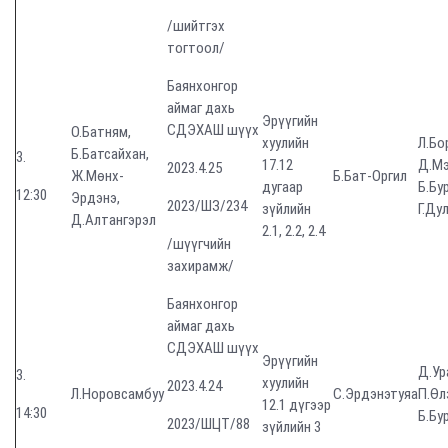
/шийтгэх
тогтоол/
Баянхонгор
аймаг дахь
Эрүүгийн
СДЭХАШ шүүх
О.Батням,
хуулийн
Л.Бо
Б.Батсайхан,
3.
17.12
Д.Мэ
2023.4.25
Ж.Мөнх-
Б.Бат-Оргил
дугаар
Б.Бу
12:30
Эрдэнэ,
2023/ШЗ/234
зүйлийн
Г.Ду
Д.Алтангэрэл
2.1, 2.2, 2.4
/шүүгчийн
захирамж/
Баянхонгор
аймаг дахь
СДЭХАШ шүүх
Эрүүгийн
Д.Ур
3.
хуулийн
2023.4.24
Л.Норовсамбуу
С.Эрдэнэтуяа
П.Өл
12.1 дүгээр
14:30
Б.Бу
2023/ШЦТ/88
зүйлийн 3