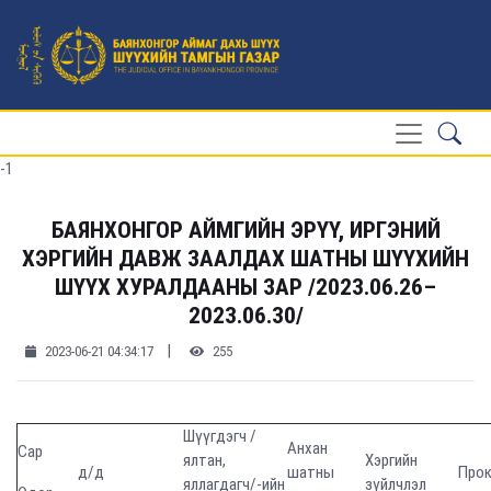
-1
БАЯНХОНГОР АЙМГИЙН ЭРҮҮ, ИРГЭНИЙ
ХЭРГИЙН ДАВЖ ЗААЛДАХ ШАТНЫ ШҮҮХИЙН
ШҮҮХ ХУРАЛДААНЫ ЗАР /2023.06.26–
2023.06.30/
|
2023-06-21 04:34:17
255
Шүүгдэгч /
Анхан
Сар
ялтан,
Хэргийн
д/д
шатны
Прок
яллагдагч/-ийн
зүйлчлэл