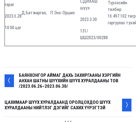
СДИХАШ
Түрээсийн
гараг
шүүх
төлбөр
Д.Батжаргал,
П.Энх-Орших
2023.6.28
16.497.102 төгр
2023.3.30
гаргуулах туха
10:00 цаг
131/
ШШ2023/00288
БАЯНХОНГОР АЙМАГ ДАХЬ ЗАХИРГААНЫ ХЭРГИЙН
АНХАН ШАТНЫ ШҮҮХИЙН ШҮҮХ ХУРАЛДААНЫ ТОВ
/2023.06.26–2023.06.30/
ЦАХИМААР ШҮҮХ ХУРАЛДААНД ОРОЛЦОХДОО ШҮҮХ
ХУРАЛДААНЫ НИЙТЛЭГ ДЭГИЙГ САХИХ ҮҮРЭГТЭЙ
. . .