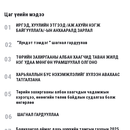
Цаг үеийн мэдээ
ИРГЭД, ХУУЛИЙН ЭТГЭЭД /АЖ АХУЙН НЭГЖ
01
БАЙГУУЛЛАГА/-ЫН АНХААРАЛД ЗАРЛАЛ
"Хүндэт тэмдэг " шагнал гардуулав
02
ТӨРИЙН ЗАХИРГААНЫ АЛБАН ХААГЧИД ТАВАН ЖИЛД
03
НЭГ УДАА МӨНГӨН УРАМШУУЛАЛ ОЛГОНО
ХАРЬЯАЛЛЫН БУС НЭХЭМЖЛЭЛИЙГ ХҮЛЭЭН АВАХААС
04
ТАТГАЛЗАНА
Төрийн захиргааны албан хаагчдын чадамжын
05
хэрэгцээ, өнөөгийн төлөв байдлын судалгаа болж
өнгөрлөө
ШАГНАЛ ГАРДУУЛЛАА
06
Баянхонгор аймаг дахь шүүхийн тамгын газрын 2025