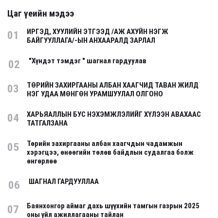
Цаг үеийн мэдээ
ИРГЭД, ХУУЛИЙН ЭТГЭЭД /АЖ АХУЙН НЭГЖ
01
БАЙГУУЛЛАГА/-ЫН АНХААРАЛД ЗАРЛАЛ
"Хүндэт тэмдэг " шагнал гардуулав
02
ТӨРИЙН ЗАХИРГААНЫ АЛБАН ХААГЧИД ТАВАН ЖИЛД
03
НЭГ УДАА МӨНГӨН УРАМШУУЛАЛ ОЛГОНО
ХАРЬЯАЛЛЫН БУС НЭХЭМЖЛЭЛИЙГ ХҮЛЭЭН АВАХААС
04
ТАТГАЛЗАНА
Төрийн захиргааны албан хаагчдын чадамжын
05
хэрэгцээ, өнөөгийн төлөв байдлын судалгаа болж
өнгөрлөө
ШАГНАЛ ГАРДУУЛЛАА
06
Баянхонгор аймаг дахь шүүхийн тамгын газрын 2025
07
оны үйл ажиллагааны тайлан