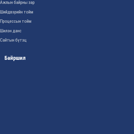
Ажлын байрны зар
Шийдвэрийн тойм
Процессын тойм
Шилэн данс
Сайтын бүтэц
Байршил