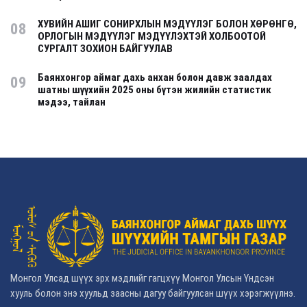
ХУВИЙН АШИГ СОНИРХЛЫН МЭДҮҮЛЭГ БОЛОН ХӨРӨНГӨ,
08
ОРЛОГЫН МЭДҮҮЛЭГ МЭДҮҮЛЭХТЭЙ ХОЛБООТОЙ
СУРГАЛТ ЗОХИОН БАЙГУУЛАВ
Баянхонгор аймаг дахь анхан болон давж заалдах
09
шатны шүүхийн 2025 оны бүтэн жилийн статистик
мэдээ, тайлан
Монгол Улсад шүүх эрх мэдлийг гагцхүү Монгол Улсын Үндсэн
хууль болон энэ хуульд заасны дагуу байгуулсан шүүх хэрэгжүүлнэ.