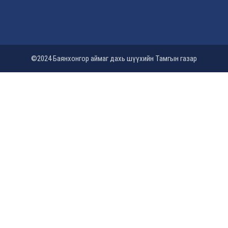
©2024 Баянхонгор аймаг дахь шүүхийн Тамгын газар