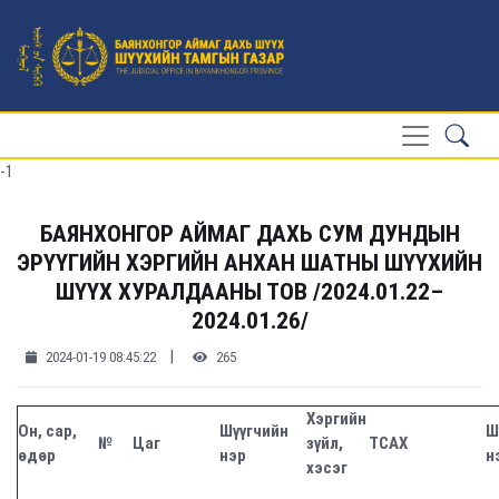
-1
БАЯНХОНГОР АЙМАГ ДАХЬ СУМ ДУНДЫН
ЭРҮҮГИЙН ХЭРГИЙН АНХАН ШАТНЫ ШҮҮХИЙН
ШҮҮХ ХУРАЛДААНЫ ТОВ /2024.01.22–
2024.01.26/
|
2024-01-19 08:45:22
265
Хэргийн
Он, сар,
Шүүгчийн
Ш
№
Цаг
зүйл,
ТСАХ
өдөр
нэр
н
хэсэг