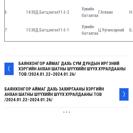
Хувийн
6
14:30
Д.Батцэнгэл
11.6-2
Г.Агваан
Н
баталгаа
Хувийн
7
15:30
Д.Батцэнгэл
11.6-1
Ц.Уугансарнай
Б
баталгаа
БАЯНХОНГОР АЙМАГ ДАХЬ СУМ ДУНДЫН ИРГЭНИЙ
ХЭРГИЙН АНХАН ШАТНЫ ШҮҮХИЙН ШҮҮХ ХУРАЛДААНЫ
ТОВ /2024.01.22–2024.01.26/
БАЯНХОНГОР АЙМАГ ДАХЬ ЗАХИРГААНЫ ХЭРГИЙН
АНХАН ШАТНЫ ШҮҮХИЙН ШҮҮХ ХУРАЛДААНЫ ТОВ
/2024.01.22–2024.01.26/
. . .