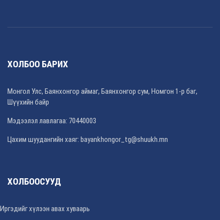
ХОЛБОО БАРИХ
Монгол Улс, Баянхонгор аймаг, Баянхонгор сум, Номгон 1-р баг,
Шүүхийн байр
Мэдээлэл лавлагаа: 70440003
Цахим шуудангийн хаяг: bayankhongor_tg@shuukh.mn
ХОЛБООСУУД
Иргэдийг хүлээн авах хуваарь