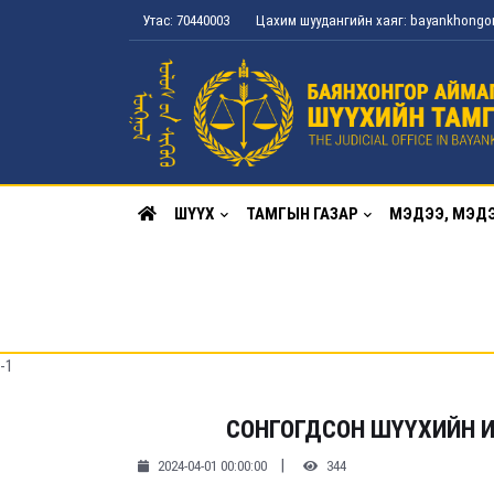
Утас: 70440003
Цахим шуудангийн хаяг: bayankhong
ШҮҮХ
ТАМГЫН ГАЗАР
МЭДЭЭ, МЭД
-1
СОНГОГДСОН ШҮҮХИЙН 
|
2024-04-01 00:00:00
344