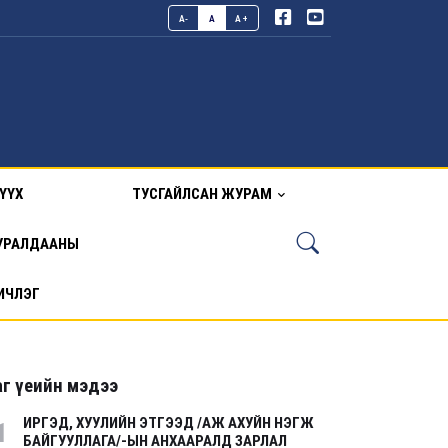
A-
A
A+
ҮҮХ
ТУСГАЙЛСАН ЖУРАМ
УРАЛДААНЫ
ИЧЛЭГ
г үеийн мэдээ
ИРГЭД, ХУУЛИЙН ЭТГЭЭД /АЖ АХУЙН НЭГЖ
1
БАЙГУУЛЛАГА/-ЫН АНХААРАЛД ЗАРЛАЛ