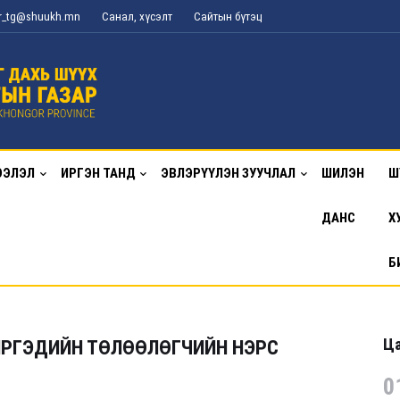
or_tg@shuukh.mn
Санал, хүсэлт
Сайтын бүтэц
ЭЭЛЭЛ
ИРГЭН ТАНД
ЭВЛЭРҮҮЛЭН ЗУУЧЛАЛ
ШИЛЭН
Ш
ДАНС
Х
Б
Ца
ИРГЭДИЙН ТӨЛӨӨЛӨГЧИЙН НЭРС
0