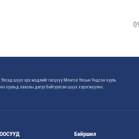
0
 Улсад шүүх эрх мэдлийг гагцхүү Монгол Улсын Үндсэн хууль
нэ хуульд заасны дагуу байгуулсан шүүх хэрэгжүүлнэ.
ООСУУД
Байршил