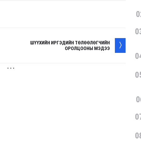
0
0
ШҮҮХИЙН ИРГЭДИЙН ТӨЛӨӨЛӨГЧИЙН
ОРОЛЦООНЫ МЭДЭЭ
0
. . .
0
0
0
0