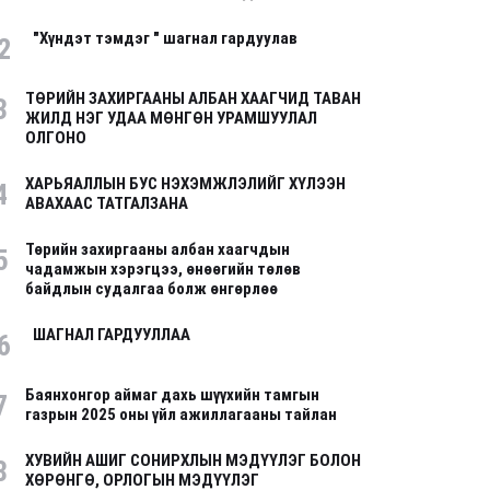
"Хүндэт тэмдэг " шагнал гардуулав
2
ТӨРИЙН ЗАХИРГААНЫ АЛБАН ХААГЧИД ТАВАН
3
ЖИЛД НЭГ УДАА МӨНГӨН УРАМШУУЛАЛ
ОЛГОНО
ХАРЬЯАЛЛЫН БУС НЭХЭМЖЛЭЛИЙГ ХҮЛЭЭН
4
АВАХААС ТАТГАЛЗАНА
Төрийн захиргааны албан хаагчдын
5
чадамжын хэрэгцээ, өнөөгийн төлөв
байдлын судалгаа болж өнгөрлөө
ШАГНАЛ ГАРДУУЛЛАА
6
Баянхонгор аймаг дахь шүүхийн тамгын
7
газрын 2025 оны үйл ажиллагааны тайлан
ХУВИЙН АШИГ СОНИРХЛЫН МЭДҮҮЛЭГ БОЛОН
8
ХӨРӨНГӨ, ОРЛОГЫН МЭДҮҮЛЭГ