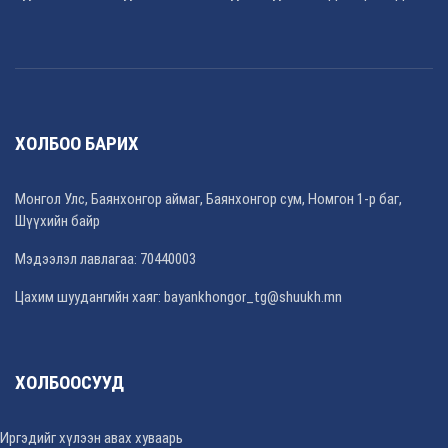
ХОЛБОО БАРИХ
Монгол Улс, Баянхонгор аймаг, Баянхонгор сум, Номгон 1-р баг,
Шүүхийн байр
Мэдээлэл лавлагаа: 70440003
Цахим шуудангийн хаяг: bayankhongor_tg@shuukh.mn
ХОЛБООСУУД
Иргэдийг хүлээн авах хуваарь