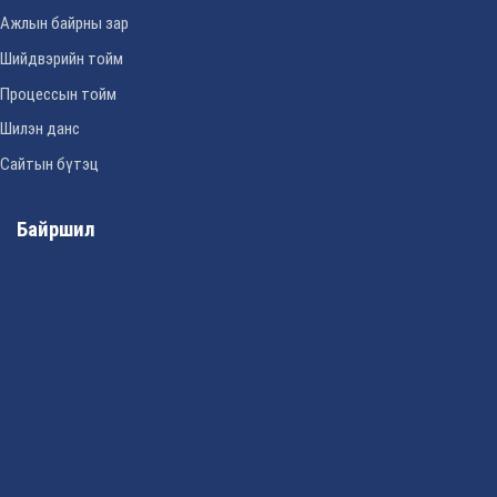
Ажлын байрны зар
Шийдвэрийн тойм
Процессын тойм
Шилэн данс
Сайтын бүтэц
Байршил