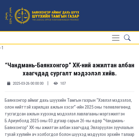
-1
“Чандмань-Баянхонгор” ХК-ний ажилтан албан
хаагчдад сургалт мэдээлэл хийв.
|
2025-03-26 00:00:00
107
Баянхонгор аймаг дахь шүүхийн Тамгын газрын “Хэвлэл мэдээлэл,
олон нийттэй харилцах ажлын хэсэг”-ийн 2025 оны төлөвлөгөөнд
тусгагдсан ажлын хүрээнд мэдээлэл лавлагааны мэргэжилтэн
Б.Ариунболд 2025 оны 03 дугаар сарын 26-ны өдөр “Чандмань-
Баянхонгор” ХК-ны ажилтан албан хаагчдад Эвлэрүүлэн зуучлалын
тухай хуулийн ач холбогдол болон шүүхэд мэдүүлэх эрхийн талаар