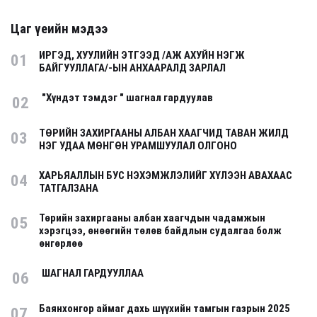
Цаг үеийн мэдээ
ИРГЭД, ХУУЛИЙН ЭТГЭЭД /АЖ АХУЙН НЭГЖ
01
БАЙГУУЛЛАГА/-ЫН АНХААРАЛД ЗАРЛАЛ
"Хүндэт тэмдэг " шагнал гардуулав
02
ТӨРИЙН ЗАХИРГААНЫ АЛБАН ХААГЧИД ТАВАН ЖИЛД
03
НЭГ УДАА МӨНГӨН УРАМШУУЛАЛ ОЛГОНО
ХАРЬЯАЛЛЫН БУС НЭХЭМЖЛЭЛИЙГ ХҮЛЭЭН АВАХААС
04
ТАТГАЛЗАНА
Төрийн захиргааны албан хаагчдын чадамжын
05
хэрэгцээ, өнөөгийн төлөв байдлын судалгаа болж
өнгөрлөө
ШАГНАЛ ГАРДУУЛЛАА
06
Баянхонгор аймаг дахь шүүхийн тамгын газрын 2025
07