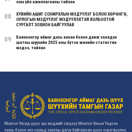
оны үйл ажиллагааны тайлан
ХУВИЙН АШИГ СОНИРХЛЫН МЭДҮҮЛЭГ БОЛОН ХӨРӨНГӨ,
08
ОРЛОГЫН МЭДҮҮЛЭГ МЭДҮҮЛЭХТЭЙ ХОЛБООТОЙ
СУРГАЛТ ЗОХИОН БАЙГУУЛАВ
Баянхонгор аймаг дахь анхан болон давж заалдах
09
шатны шүүхийн 2025 оны бүтэн жилийн статистик
мэдээ, тайлан
Монгол Улсад шүүх эрх мэдлийг гагцхүү Монгол Улсын Үндсэн
хууль болон энэ хуульд заасны дагуу байгуулсан шүүх хэрэгжүүлнэ.