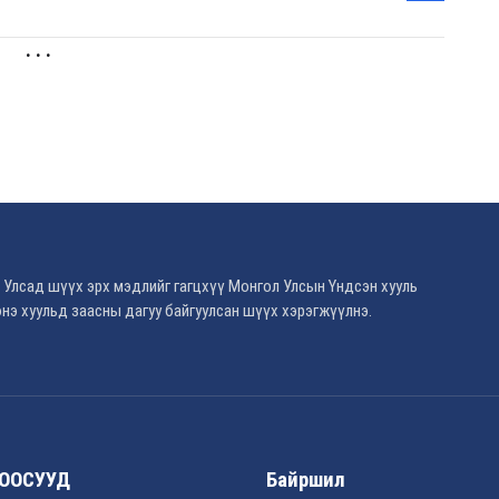
. . .
 Улсад шүүх эрх мэдлийг гагцхүү Монгол Улсын Үндсэн хууль
нэ хуульд заасны дагуу байгуулсан шүүх хэрэгжүүлнэ.
ООСУУД
Байршил