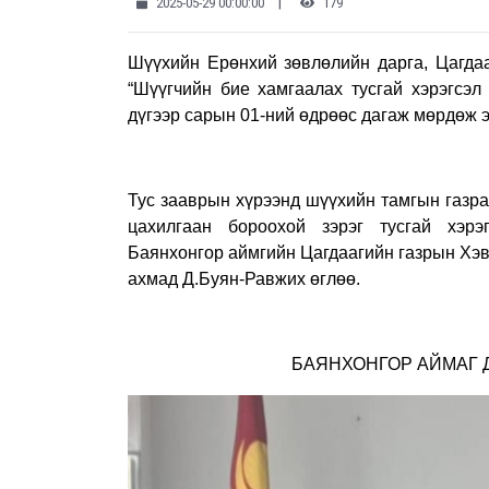
|
2025-05-29 00:00:00
179
Шүүхийн Ерөнхий зөвлөлийн дарга, Цагда
“Шүүгчийн бие хамгаалах тусгай хэрэгсэл
дүгээр сарын 01-ний өдрөөс дагаж мөрдөж э
Тус зааврын хүрээнд шүүхийн тамгын газр
цахилгаан бороохой зэрэг тусгай хэрэг
Баянхонгор аймгийн Цагдаагийн газрын Хэв
ахмад Д.Буян-Равжих өглөө.
БАЯНХОНГОР АЙМАГ 