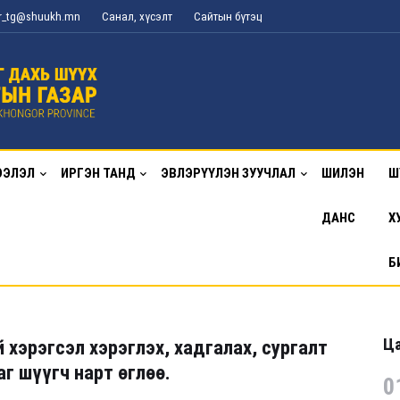
or_tg@shuukh.mn
Санал, хүсэлт
Сайтын бүтэц
ЭЭЛЭЛ
ИРГЭН ТАНД
ЭВЛЭРҮҮЛЭН ЗУУЧЛАЛ
ШИЛЭН
Ш
ДАНС
Х
Б
Ца
 хэрэгсэл хэрэглэх, хадгалах, сургалт
г шүүгч нарт өглөө.
0