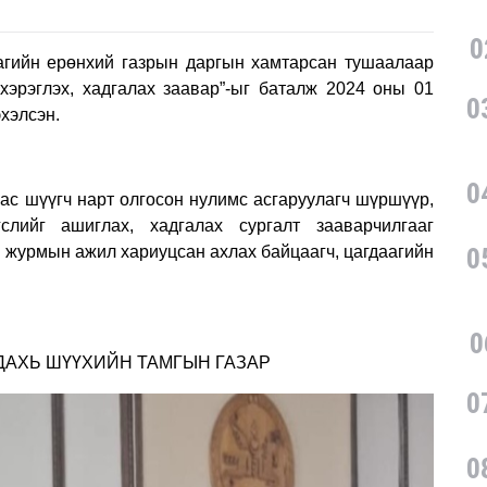
0
агийн ерөнхий газрын даргын хамтарсан тушаалаар
 хэрэглэх, хадгалах заавар”-ыг баталж 2024 оны 01
0
хэлсэн.
0
аас шүүгч нарт олгосон
нулимс асгаруулагч шүршүүр,
слийг ашиглах, хадгалах сургалт зааварчилгааг
 журмын ажил хариуцсан ахлах байцаагч, цагдаагийн
0
0
ДАХЬ ШҮҮХИЙН ТАМГЫН ГАЗАР
0
0