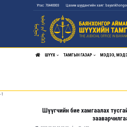
Утас: 70440003
Цахим шуудангийн хаяг: bayankhong
ШҮҮХ
ТАМГЫН ГАЗАР
МЭДЭЭ, МЭД
-1
Шүүгчийн бие хамгаалах тусгай
зааварчилгаа