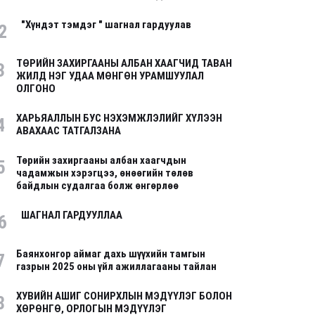
"Хүндэт тэмдэг " шагнал гардуулав
2
ТӨРИЙН ЗАХИРГААНЫ АЛБАН ХААГЧИД ТАВАН
3
ЖИЛД НЭГ УДАА МӨНГӨН УРАМШУУЛАЛ
ОЛГОНО
ХАРЬЯАЛЛЫН БУС НЭХЭМЖЛЭЛИЙГ ХҮЛЭЭН
4
АВАХААС ТАТГАЛЗАНА
Төрийн захиргааны албан хаагчдын
5
чадамжын хэрэгцээ, өнөөгийн төлөв
байдлын судалгаа болж өнгөрлөө
ШАГНАЛ ГАРДУУЛЛАА
6
Баянхонгор аймаг дахь шүүхийн тамгын
7
газрын 2025 оны үйл ажиллагааны тайлан
ХУВИЙН АШИГ СОНИРХЛЫН МЭДҮҮЛЭГ БОЛОН
8
ХӨРӨНГӨ, ОРЛОГЫН МЭДҮҮЛЭГ