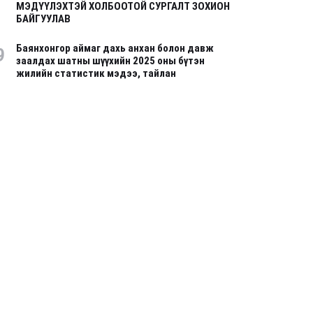
МЭДҮҮЛЭХТЭЙ ХОЛБООТОЙ СУРГАЛТ ЗОХИОН
БАЙГУУЛАВ
Баянхонгор аймаг дахь анхан болон давж
9
заалдах шатны шүүхийн 2025 оны бүтэн
жилийн статистик мэдээ, тайлан