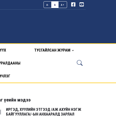
A-
A
A+
ҮҮХ
ТУСГАЙЛСАН ЖУРАМ
УРАЛДААНЫ
ИЧЛЭГ
г үеийн мэдээ
ИРГЭД, ХУУЛИЙН ЭТГЭЭД /АЖ АХУЙН НЭГЖ
1
БАЙГУУЛЛАГА/-ЫН АНХААРАЛД ЗАРЛАЛ