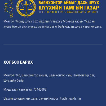
Монгол Улсад шүүх эрх мэдлийг гагцхүү Монгол Улсын Үндсэн
хууль болон энэ хуульд заасны дагуу байгуулсан шүүх хэрэгжүүлнэ.
ХОЛБОО БАРИХ
Монгол Улс, Баянхонгор аймаг, Баянхонгор сум, Номгон 1-р баг,
Шүүхийн байр
Мэдээлэл лавлагаа: 70440003
Цахим шуудангийн хаяг: bayankhongor_tg@shuukh.mn