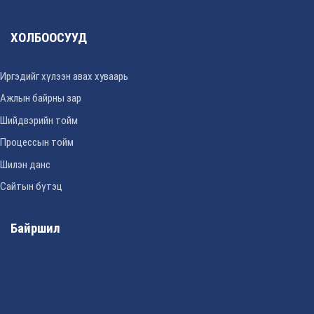
ХОЛБООСУУД
Иргэдийг хүлээн авах хуваарь
Ажлын байрны зар
Шийдвэрийн тойм
Процессын тойм
Шилэн данс
Сайтын бүтэц
Байршил