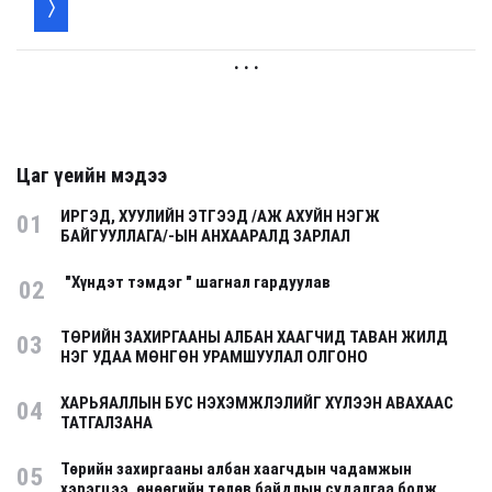
. . .
Цаг үеийн мэдээ
ИРГЭД, ХУУЛИЙН ЭТГЭЭД /АЖ АХУЙН НЭГЖ
01
БАЙГУУЛЛАГА/-ЫН АНХААРАЛД ЗАРЛАЛ
"Хүндэт тэмдэг " шагнал гардуулав
02
ТӨРИЙН ЗАХИРГААНЫ АЛБАН ХААГЧИД ТАВАН ЖИЛД
03
НЭГ УДАА МӨНГӨН УРАМШУУЛАЛ ОЛГОНО
ХАРЬЯАЛЛЫН БУС НЭХЭМЖЛЭЛИЙГ ХҮЛЭЭН АВАХААС
04
ТАТГАЛЗАНА
Төрийн захиргааны албан хаагчдын чадамжын
05
хэрэгцээ, өнөөгийн төлөв байдлын судалгаа болж