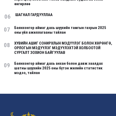
өнгөрлөө
ШАГНАЛ ГАРДУУЛЛАА
06
Баянхонгор аймаг дахь шүүхийн тамгын газрын 2025
07
оны үйл ажиллагааны тайлан
ХУВИЙН АШИГ СОНИРХЛЫН МЭДҮҮЛЭГ БОЛОН ХӨРӨНГӨ,
08
ОРЛОГЫН МЭДҮҮЛЭГ МЭДҮҮЛЭХТЭЙ ХОЛБООТОЙ
СУРГАЛТ ЗОХИОН БАЙГУУЛАВ
Баянхонгор аймаг дахь анхан болон давж заалдах
09
шатны шүүхийн 2025 оны бүтэн жилийн статистик
мэдээ, тайлан