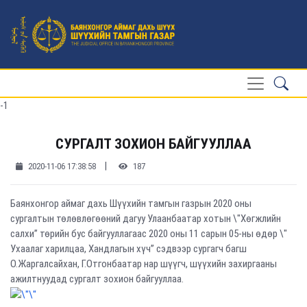
-1
СУРГАЛТ ЗОХИОН БАЙГУУЛЛАА
|
2020-11-06 17:38:58
187
Баянхонгор аймаг дахь Шүүхийн тамгын газрын 2020 оны
сургалтын төлөвлөгөөний дагуу Улаанбаатар хотын \"Хөгжлийн
салхи” төрийн бус байгууллагаас 2020 оны 11 сарын 05-ны өдөр \"
Ухаалаг харилцаа, Хандлагын хүч” сэдвээр сургагч багш
О.Жаргалсайхан, Г.Отгонбаатар нар шүүгч, шүүхийн захиргааны
ажилтнуудад сургалт зохион байгууллаа.