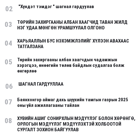
"Хүндэт тэмдэг " шагнал гардуулав
02
ТӨРИЙН ЗАХИРГААНЫ АЛБАН ХААГЧИД ТАВАН ЖИЛД
03
НЭГ УДАА МӨНГӨН УРАМШУУЛАЛ ОЛГОНО
ХАРЬЯАЛЛЫН БУС НЭХЭМЖЛЭЛИЙГ ХҮЛЭЭН АВАХААС
04
ТАТГАЛЗАНА
Төрийн захиргааны албан хаагчдын чадамжын
05
хэрэгцээ, өнөөгийн төлөв байдлын судалгаа болж
өнгөрлөө
ШАГНАЛ ГАРДУУЛЛАА
06
Баянхонгор аймаг дахь шүүхийн тамгын газрын 2025
07
оны үйл ажиллагааны тайлан
ХУВИЙН АШИГ СОНИРХЛЫН МЭДҮҮЛЭГ БОЛОН ХӨРӨНГӨ,
08
ОРЛОГЫН МЭДҮҮЛЭГ МЭДҮҮЛЭХТЭЙ ХОЛБООТОЙ
СУРГАЛТ ЗОХИОН БАЙГУУЛАВ