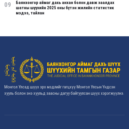
Баянхонгор аймаг дахь анхан болон давж заалдах
09
шатны шүүхийн 2025 оны бүтэн жилийн статистик
мэдээ, тайлан
Монгол Улсад шүүх эрх мэдлийг гагцхүү Монгол Улсын Үндсэн
хууль болон энэ хуульд заасны дагуу байгуулсан шүүх хэрэгжүүлнэ.