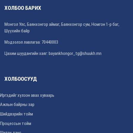
ХОЛБОО БАРИХ
Монгол Улс, Баянхонгор аймаг, Баянхонгор сум, Номгон 1-р баг,
Шүүхийн байр
Мэдээлэл лавлагаа: 70440003
Цахим шуудангийн хаяг: bayankhongor_tg@shuukh.mn
ХОЛБООСУУД
Иргэдийг хүлээн авах хуваарь
Ажлын байрны зар
Шийдвэрийн тойм
Процессын тойм
Шилэн данс