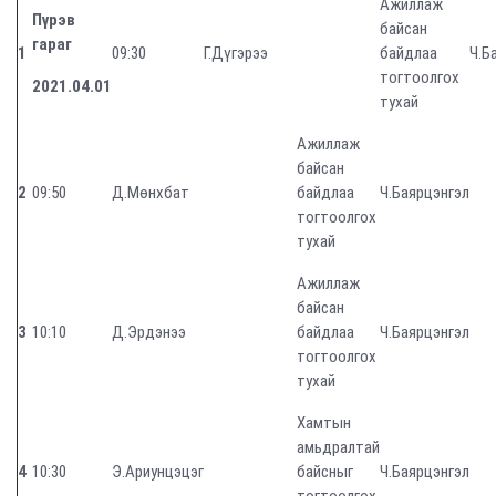
Ажиллаж
Пүрэв
байсан
гараг
1
09:30
Г.Дүгэрээ
байдлаа
Ч.Б
тогтоолгох
2021.04.01
тухай
Ажиллаж
байсан
2
09:50
Д.Мөнхбат
байдлаа
Ч.Баярцэнгэл
тогтоолгох
тухай
Ажиллаж
байсан
3
10:10
Д.Эрдэнээ
байдлаа
Ч.Баярцэнгэл
тогтоолгох
тухай
Хамтын
амьдралтай
4
10:30
Э.Ариунцэцэг
байсныг
Ч.Баярцэнгэл