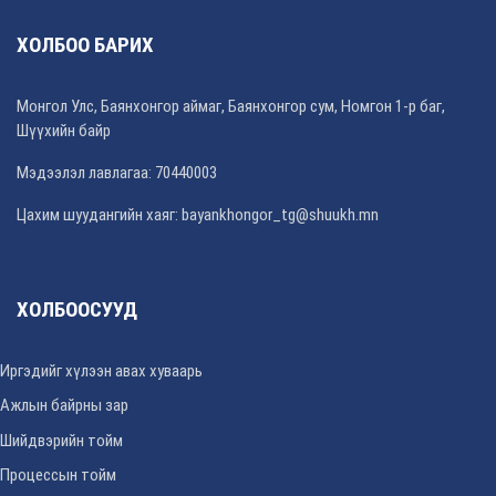
ХОЛБОО БАРИХ
Монгол Улс, Баянхонгор аймаг, Баянхонгор сум, Номгон 1-р баг,
Шүүхийн байр
Мэдээлэл лавлагаа: 70440003
Цахим шуудангийн хаяг: bayankhongor_tg@shuukh.mn
ХОЛБООСУУД
Иргэдийг хүлээн авах хуваарь
Ажлын байрны зар
Шийдвэрийн тойм
Процессын тойм