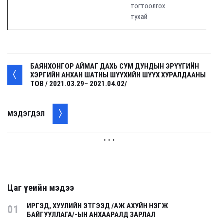
тогтоолгох
тухай
БАЯНХОНГОР АЙМАГ ДАХЬ СУМ ДУНДЫН ЭРҮҮГИЙН
ХЭРГИЙН АНХАН ШАТНЫ ШҮҮХИЙН ШҮҮХ ХУРАЛДААНЫ
ТОВ / 2021.03.29– 2021.04.02/
МЭДЭГДЭЛ
. . .
Цаг үеийн мэдээ
ИРГЭД, ХУУЛИЙН ЭТГЭЭД /АЖ АХУЙН НЭГЖ
01
БАЙГУУЛЛАГА/-ЫН АНХААРАЛД ЗАРЛАЛ