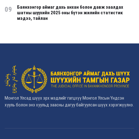
Баянхонгор аймаг дахь анхан болон давж заалдах
09
шатны шүүхийн 2025 оны бүтэн жилийн статистик
мэдээ, тайлан
Монгол Улсад шүүх эрх мэдлийг гагцхүү Монгол Улсын Үндсэн
хууль болон энэ хуульд заасны дагуу байгуулсан шүүх хэрэгжүүлнэ.