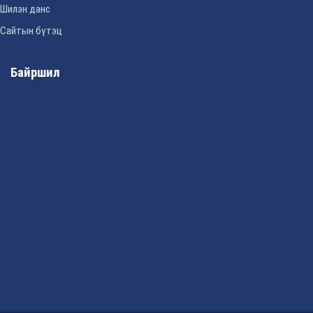
Шилэн данс
Сайтын бүтэц
Байршил