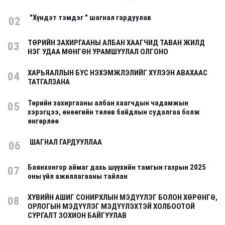
"Хүндэт тэмдэг " шагнал гардуулав
02
ТӨРИЙН ЗАХИРГААНЫ АЛБАН ХААГЧИД ТАВАН ЖИЛД
03
НЭГ УДАА МӨНГӨН УРАМШУУЛАЛ ОЛГОНО
ХАРЬЯАЛЛЫН БУС НЭХЭМЖЛЭЛИЙГ ХҮЛЭЭН АВАХААС
04
ТАТГАЛЗАНА
Төрийн захиргааны албан хаагчдын чадамжын
05
хэрэгцээ, өнөөгийн төлөв байдлын судалгаа болж
өнгөрлөө
ШАГНАЛ ГАРДУУЛЛАА
06
Баянхонгор аймаг дахь шүүхийн тамгын газрын 2025
07
оны үйл ажиллагааны тайлан
ХУВИЙН АШИГ СОНИРХЛЫН МЭДҮҮЛЭГ БОЛОН ХӨРӨНГӨ,
08
ОРЛОГЫН МЭДҮҮЛЭГ МЭДҮҮЛЭХТЭЙ ХОЛБООТОЙ
СУРГАЛТ ЗОХИОН БАЙГУУЛАВ