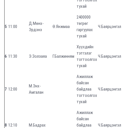
тогтоолгох
тухай
2400000
Д.Мөнх-
төгрөг
5
11:00
Ө.Янжмаа
Ч.Баярцэнгэл
Эрдэнэ
гаргуулах
тухай
Хүүхдийн
тэтгэлэг
6
11:30
Э.Золзаяа
Г.Балжинням
Ч.Баярцэнгэл
тогтоолгох
тухай
Ажиллаж
байсан
М.Энх-
7
12:00
байдлаа
Ч.Баярцэнгэл
Амгалан
тогтоолгох
тухай
Ажиллаж
байсан
8
12:10
М.Бадрах
байдлаа
Ч.Баярцэнгэл