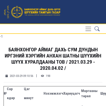
-1
БАЯНХОНГОР АЙМАГ ДАХЬ СУМ ДУНДЫН
ИРГЭНИЙ ХЭРГИЙН АНХАН ШАТНЫ ШҮҮХИЙН
ШҮҮХ ХУРАЛДААНЫ ТОВ / 2021.03.29 -
2020.04.02 /
|
2021-03-29 09:10:56
198
Сар
Цаг
Маргааны
№
Нэхэмжлэгч
Хариуцагч
Шүү
төрөл
өдөр
минут