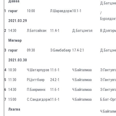
Даваа
Д.Батцэн
1
гараг
10:00
Л.Шаравдорж
10.1-1
/
Бүрэлдэх
20
21
.03.29
2
14:30
Л.Батсайхан
11.4-1
Д.Батцэнгэл
В.Дэлгэр
Мягмар
3
гараг
09:30
Э.Бямбабаяр
17.4-2.1
Д.Батцэн
2021.03.30
4
10:30
Ч.Шатарпүрэв
11.6-1
Ч.Байгалмаа
Э.Гантулг
5
11:30
Р.Цогтбаяр
24.2-1
Ч.Байгалмаа
Э.Гантулг
6
14:30
П.Баярмөнх
11.6-1
Ч.Байгалмаа
Э.Гантулг
7
15:00
С.Сандагдорж
11.6-1
Ч.Байгалмаа
Б.Бат-Орг
Лхагва
Ч.Байгал