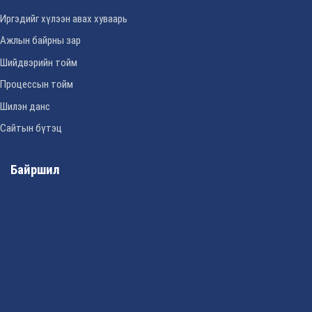
Иргэдийг хүлээн авах хуваарь
Ажлын байрны зар
Шийдвэрийн тойм
Процессын тойм
Шилэн данс
Сайтын бүтэц
Байршил