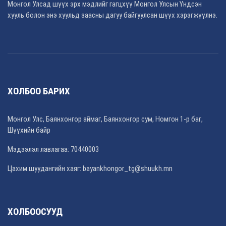
Монгол Улсад шүүх эрх мэдлийг гагцхүү Монгол Улсын Үндсэн
хууль болон энэ хуульд заасны дагуу байгуулсан шүүх хэрэгжүүлнэ.
ХОЛБОО БАРИХ
Монгол Улс, Баянхонгор аймаг, Баянхонгор сум, Номгон 1-р баг,
Шүүхийн байр
Мэдээлэл лавлагаа: 70440003
Цахим шуудангийн хаяг: bayankhongor_tg@shuukh.mn
ХОЛБООСУУД