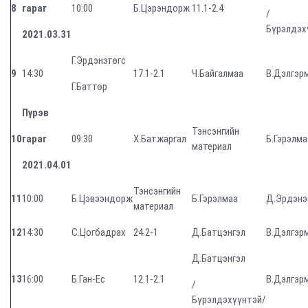
8
гараг
10:00
Б.Цэрэндорж
11.1-2.4
/
Бүрэлдэх
2021.03.31
Г.Эрдэнэтөгс
9
14:30
17.1-2.1
Ч.Байгалмаа
В.Дэлгэр
Г.Баттөр
Пүрэв
Тэнсэнгийн
10
гараг
09:30
Х.Батжаргал
Б.Гэрэлма
материал
2021.04.01
Тэнсэнгийн
11
10:00
Б.Цэвээндорж
Б.Гэрэлмаа
Д.Эрдэнэ
материал
12
14:30
С.Цогбадрах
24.2-1
Д.Батцэнгэл
В.Дэлгэр
Д.Батцэнгэл
13
16:00
Б.Ган-Ес
12.1-2.1
В.Дэлгэр
/
Бүрэлдэхүүнтэй/