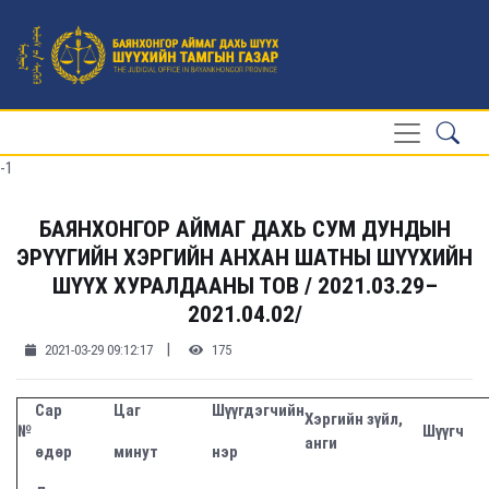
-1
БАЯНХОНГОР АЙМАГ ДАХЬ СУМ ДУНДЫН
ЭРҮҮГИЙН ХЭРГИЙН АНХАН ШАТНЫ ШҮҮХИЙН
ШҮҮХ ХУРАЛДААНЫ ТОВ / 2021.03.29–
2021.04.02/
|
2021-03-29 09:12:17
175
Сар
Цаг
Шүүгдэгчийн
Хэргийн зүйл,
№
Шүүгч
анги
өдөр
минут
нэр