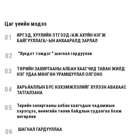
Цаг үеийн мэдээ
ИРГЭД, ХУУЛИЙН ЭТГЭЭД /АЖ АХУЙН НЭГЖ
01
БАЙГУУЛЛАГА/-ЫН АНХААРАЛД ЗАРЛАЛ
"Хүндэт тэмдэг " шагнал гардуулав
02
ТӨРИЙН ЗАХИРГААНЫ АЛБАН ХААГЧИД ТАВАН ЖИЛД
03
НЭГ УДАА МӨНГӨН УРАМШУУЛАЛ ОЛГОНО
ХАРЬЯАЛЛЫН БУС НЭХЭМЖЛЭЛИЙГ ХҮЛЭЭН АВАХААС
04
ТАТГАЛЗАНА
Төрийн захиргааны албан хаагчдын чадамжын
05
хэрэгцээ, өнөөгийн төлөв байдлын судалгаа болж
өнгөрлөө
ШАГНАЛ ГАРДУУЛЛАА
06