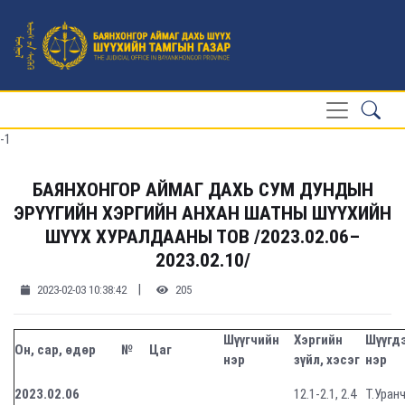
-1
БАЯНХОНГОР АЙМАГ ДАХЬ СУМ ДУНДЫН
ЭРҮҮГИЙН ХЭРГИЙН АНХАН ШАТНЫ ШҮҮХИЙН
ШҮҮХ ХУРАЛДААНЫ ТОВ /2023.02.06–
2023.02.10/
|
2023-02-03 10:38:42
205
Шүүгчийн
Хэргийн
Шүүгд
Он, сар, өдөр
№
Цаг
нэр
зүйл, хэсэг
нэр
2023.02.06
12.1-2.1, 2.4
Т.Уран