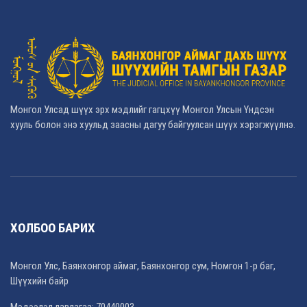
Монгол Улсад шүүх эрх мэдлийг гагцхүү Монгол Улсын Үндсэн
хууль болон энэ хуульд заасны дагуу байгуулсан шүүх хэрэгжүүлнэ.
ХОЛБОО БАРИХ
Монгол Улс, Баянхонгор аймаг, Баянхонгор сум, Номгон 1-р баг,
Шүүхийн байр
Мэдээлэл лавлагаа: 70440003