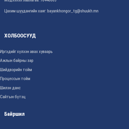
Цахим шуудангийн хаяг: bayankhongor_tg@shuukh.mn
ХОЛБООСУУД
Иргэдийг хүлээн авах хуваарь
Ажлын байрны зар
Шийдвэрийн тойм
Процессын тойм
Шилэн данс
Сайтын бүтэц
Байршил