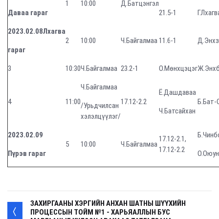
1
10:00
Д.Батцэнгэл
Даваа гараг
21.5-1
Г.Лхаг
2023.02.08Лхагва
2
10:00
Ч.Байгалмаа
11.6-1
Д.Энхз
гараг
3
10:30
Ч.Байгалмаа
23.2-1
О.Мөнхцэцэг
Ж.Энх
Ч.Байгалмаа
Ё.Дашдаваа
4
11:00
17.12-2.2
Б.Бат-
/Урьдчилсан
Ч.Батсайхан
хэлэлцүүлэг/
2023.02.09
Б.Чинб
17.12-2.1,
5
10:00
Ч.Байгалмаа
17.12-2.2
Пүрэв гараг
О.Оюун
ЗАХИРГААНЫ ХЭРГИЙН АНХАН ШАТНЫ ШҮҮХИЙН
ПРОЦЕССЫН ТОЙМ №1 - ХАРЬЯАЛЛЫН БУС