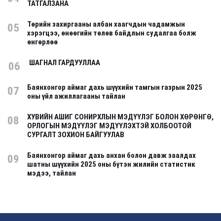
ТАТГАЛЗАНА
Төрийн захиргааны албан хаагчдын чадамжын
05
хэрэгцээ, өнөөгийн төлөв байдлын судалгаа болж
өнгөрлөө
ШАГНАЛ ГАРДУУЛЛАА
06
Баянхонгор аймаг дахь шүүхийн тамгын газрын 2025
07
оны үйл ажиллагааны тайлан
ХУВИЙН АШИГ СОНИРХЛЫН МЭДҮҮЛЭГ БОЛОН ХӨРӨНГӨ,
08
ОРЛОГЫН МЭДҮҮЛЭГ МЭДҮҮЛЭХТЭЙ ХОЛБООТОЙ
СУРГАЛТ ЗОХИОН БАЙГУУЛАВ
Баянхонгор аймаг дахь анхан болон давж заалдах
09
шатны шүүхийн 2025 оны бүтэн жилийн статистик
мэдээ, тайлан