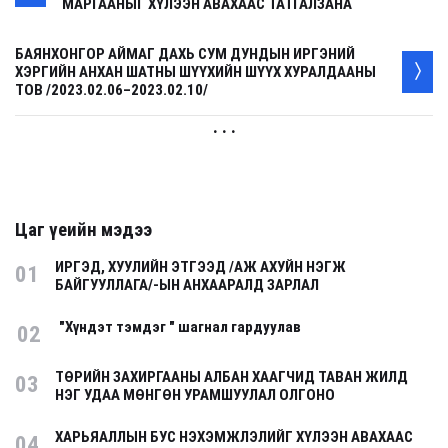
МАРГААНЫГ ХҮЛЭЭН АВАХААС ТАТГАЛЗАНА
БАЯНХОНГОР АЙМАГ ДАХЬ СУМ ДУНДЫН ИРГЭНИЙ
ХЭРГИЙН АНХАН ШАТНЫ ШҮҮХИЙН ШҮҮХ ХУРАЛДААНЫ
ТОВ /2023.02.06–2023.02.10/
. . .
Цаг үеийн мэдээ
ИРГЭД, ХУУЛИЙН ЭТГЭЭД /АЖ АХУЙН НЭГЖ
01
БАЙГУУЛЛАГА/-ЫН АНХААРАЛД ЗАРЛАЛ
"Хүндэт тэмдэг " шагнал гардуулав
02
ТӨРИЙН ЗАХИРГААНЫ АЛБАН ХААГЧИД ТАВАН ЖИЛД
03
НЭГ УДАА МӨНГӨН УРАМШУУЛАЛ ОЛГОНО
ХАРЬЯАЛЛЫН БУС НЭХЭМЖЛЭЛИЙГ ХҮЛЭЭН АВАХААС
04