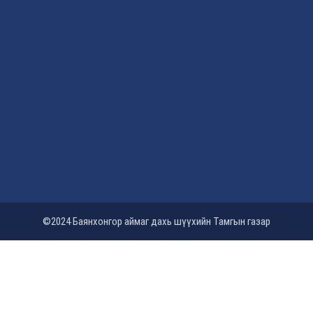
©2024 Баянхонгор аймаг дахь шүүхийн Тамгын газар