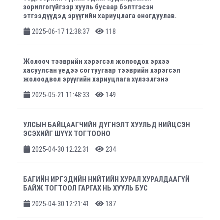
зорилгогүйгээр хууль бусаар бэлтгэсэн
этгээдүүдэд эрүүгийн хариуцлага оногдуулав.
2025-06-17 12:38:37
118
Жолооч тээврийн хэрэгсэл жолоодох эрхээ
хасуулсан үедээ согтуугаар тээврийн хэрэгсэл
жолоодвол эрүүгийн хариуцлага хүлээлгэнэ
2025-05-21 11:48:33
149
УЛСЫН БАЙЦААГЧИЙН ДҮГНЭЛТ ХУУЛЬД НИЙЦСЭН
ЭСЭХИЙГ ШҮҮХ ТОГТООНО
2025-04-30 12:22:31
234
БАГИЙН ИРГЭДИЙН НИЙТИЙН ХУРАЛ ХУРАЛДААГҮЙ
БАЙЖ ТОГТООЛ ГАРГАХ НЬ ХУУЛЬ БУС
2025-04-30 12:21:41
187