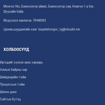
Монгол Улс, Баянхонгор аймаг, Баянхонгор сум, Номгон 1-р баг,
Шүүхийн байр
Мэдээлэл лавлагаа: 70440003
Цахим шуудангийн хаяг: bayankhongor_tg@shuukh.mn
ХОЛБООСУУД
Иргэдийг хүлээн авах хуваарь
Ажлын байрны зар
Шийдвэрийн тойм
Процессын тойм
Шилэн данс
Сайтын бүтэц