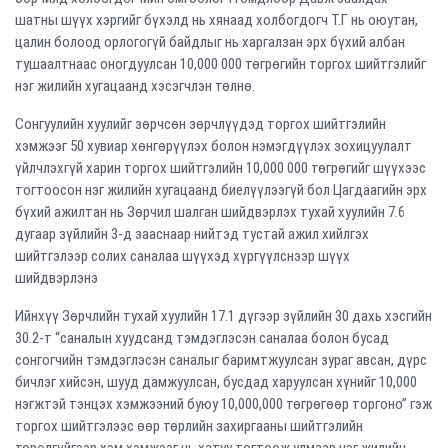
шатны шүүх хэргийг бүхэлд нь хянаад холбогдогч Т.Г нь оюутан,
цалин болоод орлогогүй байдлыг нь харгалзан эрх бүхий албан
тушаалтнаас оногдуулсан 10,000 000 төгрөгийн торгох шийтгэлийг
нэг жилийн хугацаанд хэсэгчлэн төлнө.
Сонгуулийн хуулийг зөрчсөн зөрчлүүдэд торгох шийтгэлийн
хэмжээг 50 хувиар хөнгөрүүлэх болон нэмэгдүүлэх зохицуулалт
үйлчлэхгүй харин торгох шийтгэлийн 10,000 000 төгрөгийг шүүхээс
тогтоосон нэг жилийн хугацаанд биелүүлээгүй бол Цагдаагийн эрх
бүхий ажилтан нь Зөрчил шалган шийдвэрлэх тухай хуулийн 7.6
дугаар зүйлийн 3-д зааснаар нийтэд тустай ажил хийлгэх
шийтгэлээр солих саналаа шүүхэд хүргүүлснээр шүүх
шийдвэрлэнэ
Ийнхүү Зөрчлийн тухай хуулийн 17.1 дүгээр зүйлийн 30 дахь хэсгийн
30.2-т “саналын хуудсанд тэмдэглэсэн саналаа болон бусад
сонгогчийн тэмдэглэсэн саналыг баримтжуулсан зураг авсан, дүрс
бичлэг хийсэн, шууд дамжуулсан, бусдад харуулсан хүнийг 10,000
нэгжтэй тэнцэх хэмжээний буюу 10,000,000 төгрөгөөр торгоно” гэж
торгох шийтгэлээс өөр төрлийн захиргааны шийтгэлийн