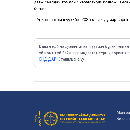
давж заалдах гомдлыг хэрэгсэхгүй болгож, анх
болно.
-
Анхан шатны шүүхийн 2025 оны 4 дүгээр сарын 
Санамж:
Энэ хураангуй нь шүүхийн бүрэн гүйцэд
ойлгомжтой байдлаар мэдээлэл хүргэх зорилгото
ЭНД ДАРЖ
танилцана уу.
Монгол
болон э