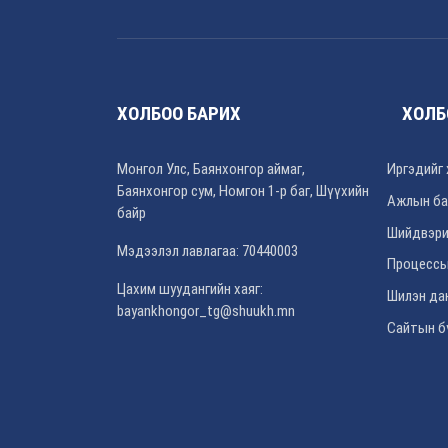
ХОЛБОО БАРИХ
ХОЛБ
Монгол Улс, Баянхонгор аймаг,
Иргэдийг 
Баянхонгор сум, Номгон 1-р баг, Шүүхийн
Ажлын ба
байр
Шийдвэри
Мэдээлэл лавлагаа: 70440003
Процессы
Цахим шуудангийн хаяг:
Шилэн да
bayankhongor_tg@shuukh.mn
Сайтын б