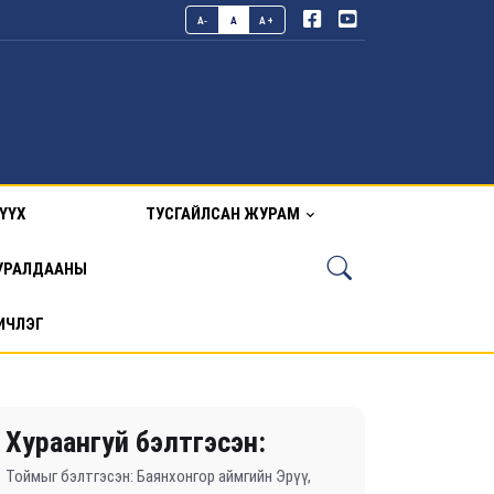
A-
A
A+
ҮҮХ
ТУСГАЙЛСАН ЖУРАМ
УРАЛДААНЫ
ИЧЛЭГ
Хураангуй бэлтгэсэн:
Тоймыг бэлтгэсэн: Баянхонгор аймгийн Эрүү,