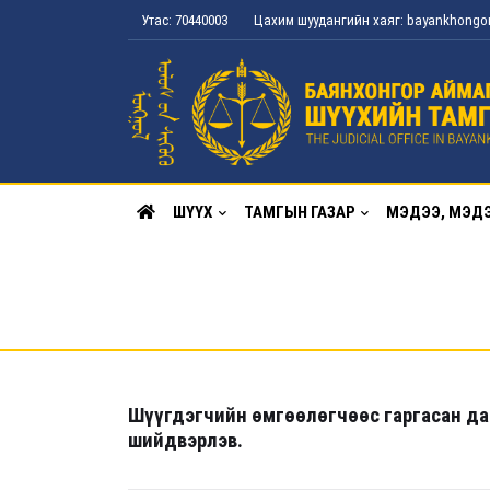
Утас: 70440003
Цахим шуудангийн хаяг: bayankhong
ШҮҮХ
ТАМГЫН ГАЗАР
МЭДЭЭ, МЭД
Шүүгдэгчийн өмгөөлөгчөөс гаргасан да
шийдвэрлэв.