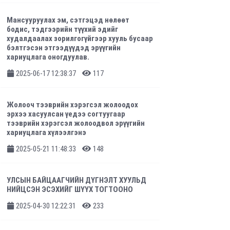
Мансууруулах эм, сэтгэцэд нөлөөт
бодис, тэдгээрийн түүхий эдийг
худалдаалах зорилгогүйгээр хууль бусаар
бэлтгэсэн этгээдүүдэд эрүүгийн
хариуцлага оногдуулав.
2025-06-17 12:38:37
117
Жолооч тээврийн хэрэгсэл жолоодох
эрхээ хасуулсан үедээ согтуугаар
тээврийн хэрэгсэл жолоодвол эрүүгийн
хариуцлага хүлээлгэнэ
2025-05-21 11:48:33
148
УЛСЫН БАЙЦААГЧИЙН ДҮГНЭЛТ ХУУЛЬД
НИЙЦСЭН ЭСЭХИЙГ ШҮҮХ ТОГТООНО
2025-04-30 12:22:31
233