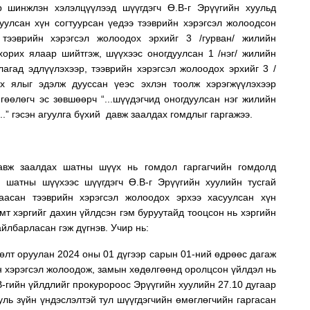
 шинжлэн хэлэлцүүлээд шүүгдэгч Ө.В-г Эрүүгийн хуульд
уулсан хүн согтуурсан үедээ тээврийн хэрэгсэл жолоодсон
 тээврийн хэрэгсэл жолоодох эрхийг 3 /гурван/ жилийн
 хорих ялаар шийтгэж, шүүхээс оногдуулсан 1 /нэг/ жилийн
лагад эдлүүлэхээр, тээврийн хэрэгсэл жолоодох эрхийг 3 /
их ялыг эдэлж дууссан үеэс эхлэн тоолж хэрэгжүүлэхээр
гөөлөгч эс зөвшөөрч “...шүүдэгчид оногдуулсан нэг жилийн
..” гэсэн агуулга бүхий давж заалдах гомдлыг гаргажээ.
авж заалдах шатны шүүх нь гомдол гаргагчийн гомдолд
н шатны шүүхээс шүүгдэгч
Ө.В-г
Эрүүгийн хуулийн тусгай
аасан тээврийн хэрэгсэл жолоодох эрхээ хасуулсан хүн
мт хэргийг дахин үйлдсэн гэм буруутайд тооцсон нь хэргийн
айлбарласан гэж дүгнэв. Учир нь:
өлт оруулан 2024 оны 01 дүгээр сарын 01-ний өдрөөс дагаж
н хэрэгсэл жолоодож, замын хөдөлгөөнд оролцсон үйлдэл нь
В-гийн үйлдлийг прокуророос Эрүүгийн хуулийн 27.10 дугаар
уль зүйн үндэслэлтэй тул шүүгдэгчийн өмөглөгчийн гаргасан