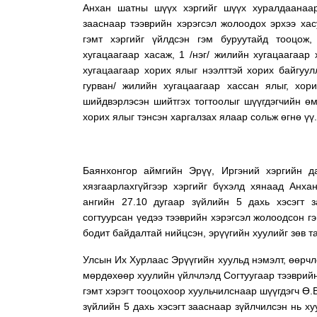
Анхан шатны шүүх хэргийг шүүх хуралдаанаар
зааснаар тээврийн хэрэгсэл жолоодох эрхээ хас
гэмт хэргийг үйлдсэн гэм буруутайд тооцож,
хугацаагаар хасаж, 1 /нэг/ жилийн хугацаагаар
хугацаагаар хорих ялыг нээлттэй хорих байгуул
гурван/ жилийн хугацаагаар хассан ялыг, хор
шийдвэрлэсэн шийтгэх тогтоолыг шүүгдэгчийн өм
хорих ялыг тэнсэн харгалзах ялаар сольж өгнө үү.
Баянхонгор аймгийн Эрүү, Иргэний хэргийн д
хязгаарлахгүйгээр хэргийг бүхэлд хянаад
Анха
ангийн 27.10 дугаар зүйлийн 5 дахь хэсэгт з
согтуурсан үедээ тээврийн хэрэгсэл жолоодсон гэ
бодит байдалтай нийцсэн, эрүүгийн хуулийг зөв т
Улсын Их Хурлаас Эрүүгийн хуульд нэмэлт, өөрчл
мөрдөхөөр хуулийн үйлчлэлд Согтуугаар тээврий
гэмт хэрэгт тооцохоор хуульчилснаар шүүгдэгч Ө.
зүйлийн 5 дахь хэсэгт зааснаар зүйлчилсэн нь ху