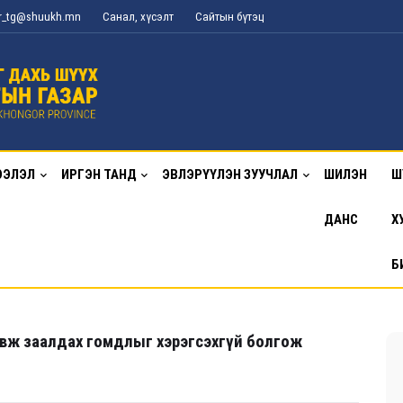
or_tg@shuukh.mn
Санал, хүсэлт
Сайтын бүтэц
ЭЭЛЭЛ
ИРГЭН ТАНД
ЭВЛЭРҮҮЛЭН ЗУУЧЛАЛ
ШИЛЭН
Ш
ДАНС
Х
Б
вж заалдах гомдлыг хэрэгсэхгүй болгож