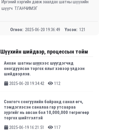
Иргэний хэргийн давж заалдах шатны шүүхийн
шүүгч Т.ГАНЧИМЭГ
Огноо:
2025-06-20 19:36:49
Үзсэн:
121
Шүүхийн шийдвэр, процессын тойм
Анхан шатны шүүхээс шүүгдэгчид
оногдуулсан торгох ялыг хэвээр үлдээн
шийдвэрлэв.
2025-06-20 19:34:42
112
Сонгогч сонгуулийн байранд санал өгч,
тэмдэглэсэн саналаа гар утсаараа
зургийг нь авсан бол 10,000,000 төгрөгөөр
торгох шийтгэлтэй
2025-06-19 16:21:51
117