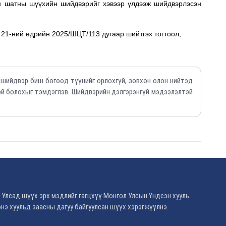
ан шатны шүүхийн шийдвэрийг хэвээр үлдээж шийдвэрлэсэн
21-ний өдрийн 2025/ШЦТ/113 дугаар шийтгэх тогтоол,
 шийдвэр биш бөгөөд түүнийг орлохгүй, зөвхөн олон нийтэд
й болохыг тэмдэглэв. Шийдвэрийн дэлгэрэнгүй мэдээлэлтэй
 Улсад шүүх эрх мэдлийг гагцхүү Монгол Улсын Үндсэн хууль
нэ хуульд заасны дагуу байгуулсан шүүх хэрэгжүүлнэ.