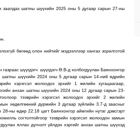
вж заалдах шатны шүүхийн 2025 оны 5 дугаар сарын 27-ны
он.
лохгүй бөгөөд олон нийтийг мэдээллээр хангах зорилготой
 газраас шүүгдэгч шүүгдэгч Ө.В-д холбогдуулан Баянхонгор
н шатны шүүхийн 2024 оны 5 дугаар сарын 14-ний өдрийн
врийн хэрэгсэл жолоодох эрхийг 1 жилийн хугацаагаар,
ргийн анхан шатны шүүхийн 2024 оны 12 дугаар сарын 23-
тоолоор тээврийн хэрэгсэл жолоодох эрхийг 2 жилийн
мын хөдөлгөөний дүрмийн 3 дугаар зүйлийн 3.7-д заасныг
 28-ны өдөр 22:18 цагт Баянхонгор аймгийн нутаг дэвсгэрт
ромилль согтолтойгоор тээврийн хэрэгсэл жолоодон замын
гдуулан яллах дүгнэлт үйлдэн хэргийг анхан шатны шүүхэд