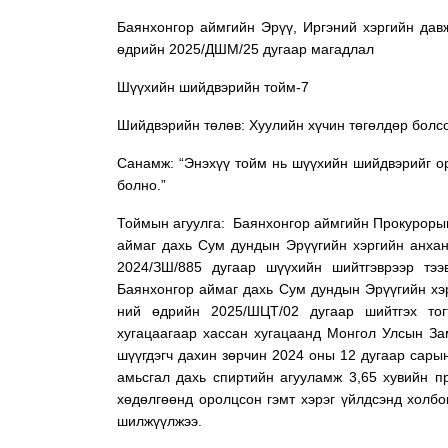
Баянхонгор аймгийн Эрүү, Иргэний хэргийн да
өдрийн 2025/ДШМ/25 дугаар магадлал
Шүүхийн шийдвэрийн тойм-7
Шийдвэрийн төлөв: Хуулийн хүчин төгөлдөр болс
Санамж: “Энэхүү тойм нь шүүхийн шийдвэрийг ор
болно.”
Тоймын агуулга: Баянхонгор аймгийн Прокурорын
аймаг дахь Сум дундын Эрүүгийн хэргийн анха
2024/ЗШ/885 дугаар шүүхийн шийтгэврээр тээ
Баянхонгор аймаг дахь Сум дундын Эрүүгийн хэ
ний өдрийн 2025/ШЦТ/02 дугаар шийтгэх тог
хугацаагаар хассан хугацаанд Монгол Улсын За
шүүгдэгч дахин зөрчин 2024 оны 12 дугаар сарын
амьсгал дахь спиртийн агууламж 3,65 хувийн п
хөдөлгөөнд оролцсон гэмт хэрэг үйлдсэнд холбо
шилжүүлжээ.