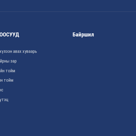
ООСУУД
Байршил
хүлээн авах хуваарь
йрны зар
йн тойм
н тойм
нс
үтэц